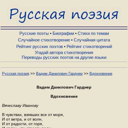
Русские поэты
Биографии
Русские поэты
Биографии
Стихи по темам
•
•
Случайное стихотворение
Случайная цитата
•
Рейтинг русских поэтов
Рейтинг стихотворений
•
Стихи по темам
Угадай автора стихотворения
Переводы русских поэтов на другие языки
Случайное стихотворение
>>
>>
Русская поэзия
Вадим Данилович Гарднер
Вдохновение
Случайная цитата
Вадим Данилович Гарднер
Вдохновение
Рейтинг русских поэтов
Вячеславу Иванову
В чувствах, взявших все от моря,
Рейтинг стихотворений
И от ветра, и от волн,
И от радости, от горя,