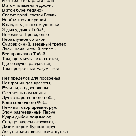
И от тех, кто страсти полн, -
В этом пламени и дрожи,
В этой буре ледяной
Светит яркий светоч Божий
Необъятной шириной.
В сладком, светлом упоеньи
Я дышу, дышу Тобой,
Неземное, Провиденье,
Неразлучное со мной.
Сумрак синий, звездный трепет,
Ласки ночи, жгучий лепет, -
Все пронизано Тобой.
Там, где мысли тихо вьются,
Где созвучья раздаются, -
Там прозрачный Разум Твой.
Нет пределов для прозренья,
Нет границ для красоты,
Если ты, о вдохновенье,
Осеняешь нам мечты!
Луч из царственного неба,
Кони солнечного Феба,
Нежный говор древних рун,
Злом разгневанный Перун
Кудри дыбом подымают,
Сердце вихрем окружают, -
Диким пиром бурных струн.
Алчут страсти ввысь взметнуться