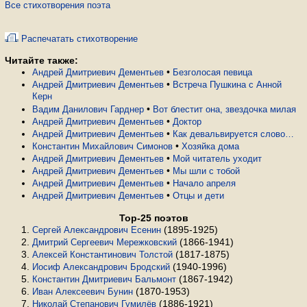
Все стихотворения поэта
Распечатать стихотворение
Читайте также:
•
Андрей Дмитриевич Дементьев
Безголосая певица
•
Андрей Дмитриевич Дементьев
Встреча Пушкина с Анной
Керн
•
Вадим Данилович Гарднер
Вот блестит она, звездочка милая
•
Андрей Дмитриевич Дементьев
Доктор
•
Андрей Дмитриевич Дементьев
Как девальвируется слово…
•
Константин Михайлович Симонов
Хозяйка дома
•
Андрей Дмитриевич Дементьев
Мой читатель уходит
•
Андрей Дмитриевич Дементьев
Мы шли с тобой
•
Андрей Дмитриевич Дементьев
Начало апреля
•
Андрей Дмитриевич Дементьев
Отцы и дети
Top-25 поэтов
(1895-1925)
Сергей Александрович Есенин
(1866-1941)
Дмитрий Сергеевич Мережковский
(1817-1875)
Алексей Константинович Толстой
(1940-1996)
Иосиф Александрович Бродский
(1867-1942)
Константин Дмитриевич Бальмонт
(1870-1953)
Иван Алексеевич Бунин
(1886-1921)
Николай Степанович Гумилёв