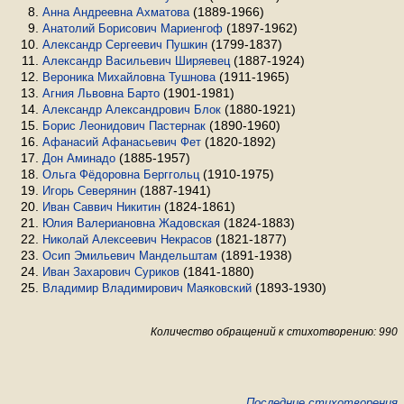
(1889-1966)
Анна Андреевна Ахматова
(1897-1962)
Анатолий Борисович Мариенгоф
(1799-1837)
Александр Сергеевич Пушкин
(1887-1924)
Александр Васильевич Ширяевец
(1911-1965)
Вероника Михайловна Тушнова
(1901-1981)
Агния Львовна Барто
(1880-1921)
Александр Александрович Блок
(1890-1960)
Борис Леонидович Пастернак
(1820-1892)
Афанасий Афанасьевич Фет
(1885-1957)
Дон Аминадо
(1910-1975)
Ольга Фёдоровна Берггольц
(1887-1941)
Игорь Северянин
(1824-1861)
Иван Саввич Никитин
(1824-1883)
Юлия Валериановна Жадовская
(1821-1877)
Николай Алексеевич Некрасов
(1891-1938)
Осип Эмильевич Мандельштам
(1841-1880)
Иван Захарович Суриков
(1893-1930)
Владимир Владимирович Маяковский
Количество обращений к стихотворению: 990
Последние стихотворения