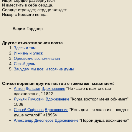
Ищет сердце развернуться
И вместить в себе сердца.
Сердце страждет, сердце жаждет
Искор с Божьего венца.
Вадим Гарднер
Другие стихотворения поэта
Здесь и там
И жизнь и блеск
Орловские воспоминания
Серый день
Забудем мы все: и горячие думы
Стихотворения других поэтов с таким же названием:
"Не часто к нам слетает
Антон Дельвиг
Вдохновение
вдохновенье, " 1822
"Когда восторг меня обнимет"
Лукьян Якубович
Вдохновение
1836
"Есть дни... я знаю их... когда в
Сергей Сафонов
Вдохновение
душе усталой" <1895>
"Порой душа восхищена"
Александр Диесперов
Вдохновение