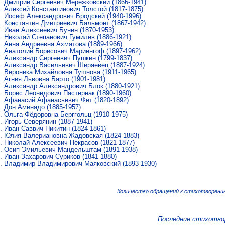
Дмитрий Сергеевич Мережковский
(1866-1941)
Алексей Константинович Толстой
(1817-1875)
Иосиф Александрович Бродский
(1940-1996)
Константин Дмитриевич Бальмонт
(1867-1942)
Иван Алексеевич Бунин
(1870-1953)
Николай Степанович Гумилёв
(1886-1921)
Анна Андреевна Ахматова
(1889-1966)
Анатолий Борисович Мариенгоф
(1897-1962)
Александр Сергеевич Пушкин
(1799-1837)
Александр Васильевич Ширяевец
(1887-1924)
Вероника Михайловна Тушнова
(1911-1965)
Агния Львовна Барто
(1901-1981)
Александр Александрович Блок
(1880-1921)
Борис Леонидович Пастернак
(1890-1960)
Афанасий Афанасьевич Фет
(1820-1892)
Дон Аминадо
(1885-1957)
Ольга Фёдоровна Берггольц
(1910-1975)
Игорь Северянин
(1887-1941)
Иван Саввич Никитин
(1824-1861)
Юлия Валериановна Жадовская
(1824-1883)
Николай Алексеевич Некрасов
(1821-1877)
Осип Эмильевич Мандельштам
(1891-1938)
Иван Захарович Суриков
(1841-1880)
Владимир Владимирович Маяковский
(1893-1930)
Количество обращений к стихотворению
Последние стихотво