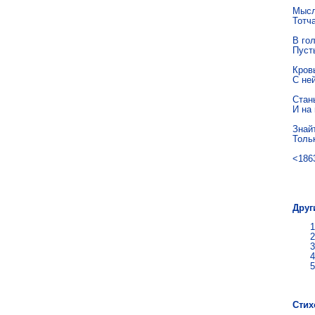
Мысл
Тотч
В гол
Пуст
Кровь
С не
Стан
И на
Знайт
Тольк
<186
Дми
Друг
Стих