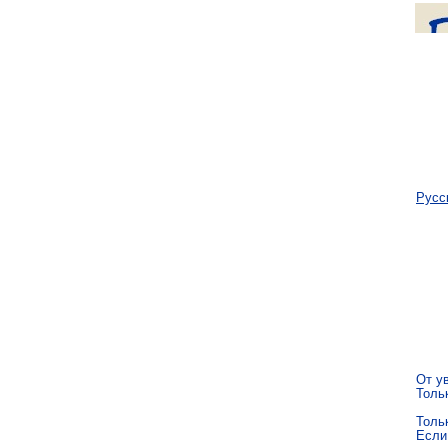
Русс
     
     
      
       
От ув
Тольк
Тольк
Если