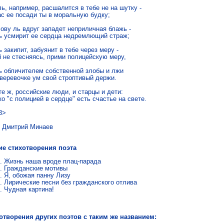
ь, например, расшалится в тебе не на шутку -

ас ее посади ты в моральную будку;

ову ль вдруг западет неприличная блажь -

ь усмирит ее сердца недремлющий страж;

 закипит, забуянит в тебе через меру -

й не стесняясь, прими полицейскую меру,

ь обличителем собственной злобы и лжи

 веревочке ум свой строптивый держи.

е ж, российские люди, и старцы и дети:

о "с полицией в сердце" есть счастье на свете.
3>
трий Минаев
ие стихотворения поэта
Жизнь наша вроде плац-парада
Гражданские мотивы
Я, обожая панну Лизу
Лирические песни без гражданского отлива
Чудная картина!
отворения других поэтов с таким же названием: