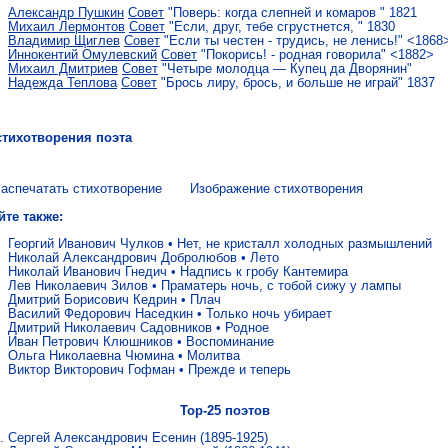
Александр Пушкин
Совет
"Поверь: когда слепней и комаров " 1821
Михаил Лермонтов
Совет
"Если, друг, тебе сгрустнется, " 1830
Владимир Щиглев
Совет
"Если ты честен - трудись, не ленись!" <1868
Иннокентий Омулевский
Совет
"Покорись! - родная говорила" <1882>
Михаил Дмитриев
Совет
"Четыре молодца — Купец да Дворянин"
Надежда Теплова
Совет
"Брось лиру, брось, и больше не играй" 1837
стихотворения поэта
аспечатать стихотворение
Изображение стихотворения
йте также:
Георгий Иванович Чулков
•
Нет, не кристалл холодных размышлений
Николай Александрович Добролюбов
•
Лето
Николай Иванович Гнедич
•
Надпись к гробу Кантемира
Лев Николаевич Зилов
•
Праматерь ночь, с тобой сижу у лампы
Дмитрий Борисович Кедрин
•
Плач
Василий Федорович Наседкин
•
Только ночь убирает
Дмитрий Николаевич Садовников
•
Родное
Иван Петрович Клюшников
•
Воспоминание
Ольга Николаевна Чюмина
•
Молитва
Виктор Викторович Гофман
•
Прежде и теперь
Top-25 поэтов
Сергей Александрович Есенин
(1895-1925)