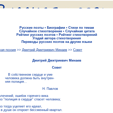
Русские поэты
•
Биографии
•
Стихи по темам
Случайное стихотворение
•
Случайная цитата
Рейтинг русских поэтов
•
Рейтинг стихотворений
Угадай автора стихотворения
Переводы русских поэтов на другие языки
кая поэзия
>>
Дмитрий Дмитриевич Минаев
>>
Совет
Дмитрий Дмитриевич Минаев
Совет
           В собственном сердце и уме

        человека должна быть внутрен-

       няя полиция...

                                           Н. Павлов

лечений, ошибок горячего века

о "полиция в сердце" спасет человека;

о тогда уцелеет его идеал,

 в душе он откроет бессменный квартал.
