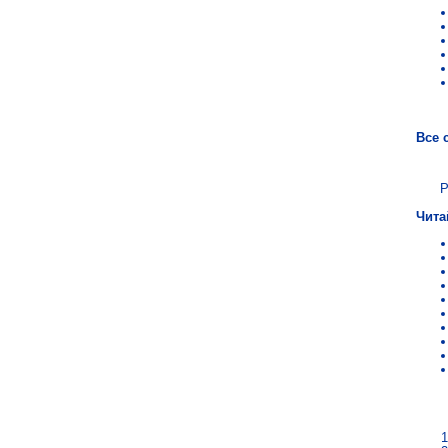
Все 
Р
Чита