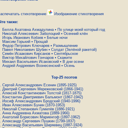
аспечатать стихотворение
Изображение стихотворения
йте также:
Белла Ахатовна Ахмадулина
•
По улице моей который год
Николай Алексеевич Заболоцкий
•
Осенний клён
Игорь Иванович Кобзев
•
Белые ночи
Максим Горький
•
Прощай
Федор Петрович Ключарев
•
Размышление
Павел Николаевич Шубин
•
Солдат (Зелёной ракетой)
Семён Исаакович Кирсанов
•
Сентябрьское
Виктор Михайлович Гончаров
•
Скажите
Михаил Васильевич Исаковский
•
В дни осени
Андрей Андреевич Вознесенский
•
Осень
Top-25 поэтов
Сергей Александрович Есенин
(1895-1925)
Дмитрий Сергеевич Мережковский
(1866-1941)
Алексей Константинович Толстой
(1817-1875)
Константин Дмитриевич Бальмонт
(1867-1942)
Иосиф Александрович Бродский
(1940-1996)
Иван Алексеевич Бунин
(1870-1953)
Николай Степанович Гумилёв
(1886-1921)
Анна Андреевна Ахматова
(1889-1966)
Анатолий Борисович Мариенгоф
(1897-1962)
Александр Сергеевич Пушкин
(1799-1837)
Александр Васильевич Ширяевец
(1887-1924)