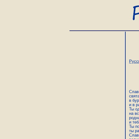
Русс
Славь
свята
в бур
и в р
Ты од
на в
родна
и теб
Ты п
ты ра
Славь