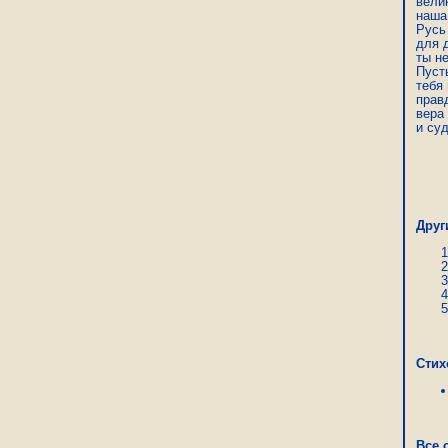
велик
наша 
Русь 
для д
ты н
Пусть
тебя 
правд
вера

и су
Рим
Друг
Стих
Все 