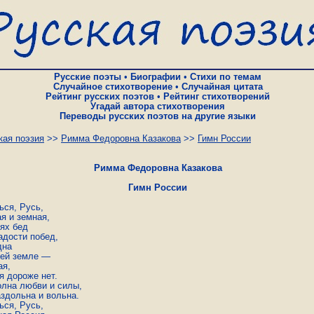
Русские поэты
•
Биографии
•
Стихи по темам
Случайное стихотворение
•
Случайная цитата
Рейтинг русских поэтов
•
Рейтинг стихотворений
Угадай автора стихотворения
Переводы русских поэтов на другие языки
кая поэзия
>>
Римма Федоровна Казакова
>>
Гимн России
Римма Федоровна Казакова
Гимн России
ся, Русь,

я и земная,

ях бед

адости побед,

на

сей земле —

я,

я дороже нет.

олна любви и силы,

здольна и вольна.

ся, Русь,
