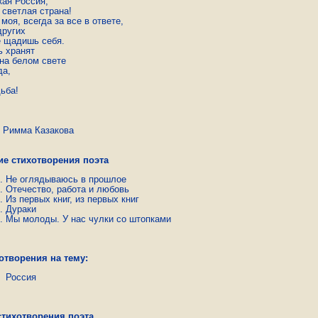
ая Россия,

светлая страна!

моя, всегда за все в ответе,

ругих

е щадишь себя.

 хранят

на белом свете

а,

дьба!
ма Казакова
ие стихотворения поэта
Не оглядываюсь в прошлое
Отечество, работа и любовь
Из первых книг, из первых книг
Дураки
Мы молоды. У нас чулки со штопками
отворения на тему:
Россия
стихотворения поэта