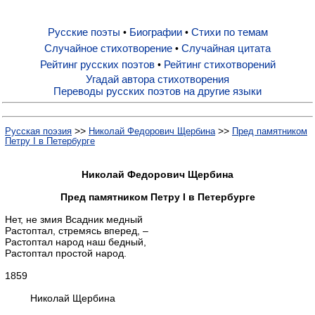
Русские поэты
Биографии
Стихи по темам
•
•
Русские поэты
Случайное стихотворение
Случайная цитата
•
Рейтинг русских поэтов
Рейтинг стихотворений
•
Биографии
Угадай автора стихотворения
Переводы русских поэтов на другие языки
Стихи по темам
>>
>>
Русская поэзия
Николай Федорович Щербина
Пред памятником
Петру I в Петербурге
Случайное стихотворение
Николай Федорович Щербина
Пред памятником Петру I в Петербурге
Случайная цитата
Нет, не змия Всадник медный
Растоптал, стремясь вперед, –
Растоптал народ наш бедный,
Рейтинг русских поэтов
Растоптал простой народ.
1859
Рейтинг стихотворений
Николай Щербина