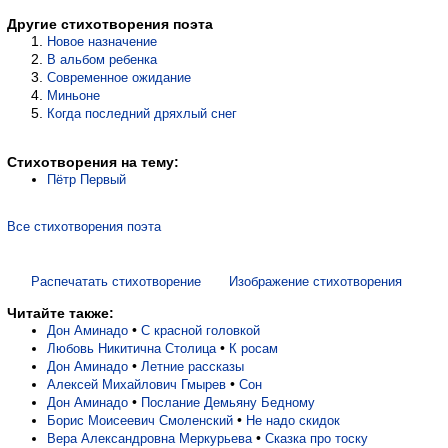
Другие стихотворения поэта
Новое назначение
В альбом ребенка
Современное ожидание
Миньоне
Когда последний дряхлый снег
Стихотворения на тему:
Пётр Первый
Все стихотворения поэта
Распечатать стихотворение
Изображение стихотворения
Читайте также:
•
Дон Аминадо
С красной головкой
•
Любовь Никитична Столица
К росам
•
Дон Аминадо
Летние рассказы
•
Алексей Михайлович Гмырев
Сон
•
Дон Аминадо
Послание Демьяну Бедному
•
Борис Моисеевич Смоленский
Не надо скидок
•
Вера Александровна Меркурьева
Сказка про тоску