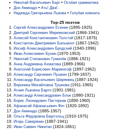
•
Николай Васильевич Берг
Особая грамматика
•
Дон Аминадо
Ать! Два!..
•
Надежда Григорьевна Львова
Голубая комната
Top-25 поэтов
(1895-1925)
Сергей Александрович Есенин
(1866-1941)
Дмитрий Сергеевич Мережковский
(1817-1875)
Алексей Константинович Толстой
(1867-1942)
Константин Дмитриевич Бальмонт
(1940-1996)
Иосиф Александрович Бродский
(1870-1953)
Иван Алексеевич Бунин
(1886-1921)
Николай Степанович Гумилёв
(1889-1966)
Анна Андреевна Ахматова
(1897-1962)
Анатолий Борисович Мариенгоф
(1799-1837)
Александр Сергеевич Пушкин
(1887-1924)
Александр Васильевич Ширяевец
(1911-1965)
Вероника Михайловна Тушнова
(1901-1981)
Агния Львовна Барто
(1880-1921)
Александр Александрович Блок
(1890-1960)
Борис Леонидович Пастернак
(1820-1892)
Афанасий Афанасьевич Фет
(1885-1957)
Дон Аминадо
(1910-1975)
Ольга Фёдоровна Берггольц
(1887-1941)
Игорь Северянин
(1824-1861)
Иван Саввич Никитин