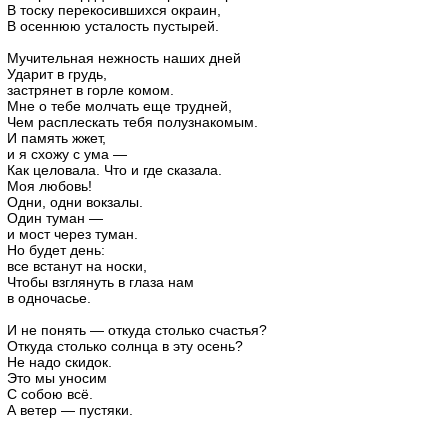
В тоску перекосившихся окраин,
В осеннюю усталость пустырей.
Мучительная нежность наших дней
Ударит в грудь,
застрянет в горле комом.
Мне о тебе молчать еще трудней,
Чем расплескать тебя полузнакомым.
И память жжет,
и я схожу с ума —
Как целовала. Что и где сказала.
Моя любовь!
Одни, одни вокзалы.
Один туман —
и мост через туман.
Но будет день:
все встанут на носки,
Чтобы взглянуть в глаза нам
в одночасье.
И не понять — откуда столько счастья?
Откуда столько солнца в эту осень?
Не надо скидок.
Это мы уносим
С собою всё.
А ветер — пустяки.