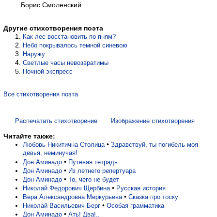
Борис Смоленский
Другие стихотворения поэта
Как лес восстановить по пням?
Небо покрывалось темной синевою
Наружу
Светлые часы невозвратимы
Ночной экспресс
Все стихотворения поэта
Распечатать стихотворение
Изображение стихотворения
Читайте также:
•
Любовь Никитична Столица
Здравствуй, ты погибель моя
девья, неминучая!
•
Дон Аминадо
Путевая тетрадь
•
Дон Аминадо
Из летнего репертуара
•
Дон Аминадо
То, чего не будет
•
Николай Федорович Щербина
Русская история
•
Вера Александровна Меркурьева
Сказка про тоску
•
Николай Васильевич Берг
Особая грамматика
•
Дон Аминадо
Ать! Два!..