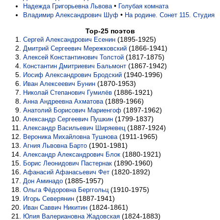
•
Надежда Григорьевна Львова
Голубая комната
•
Владимир Александрович Шуф
На родине. Сонет 115. Студия
Top-25 поэтов
(1895-1925)
Сергей Александрович Есенин
(1866-1941)
Дмитрий Сергеевич Мережковский
(1817-1875)
Алексей Константинович Толстой
(1867-1942)
Константин Дмитриевич Бальмонт
(1940-1996)
Иосиф Александрович Бродский
(1870-1953)
Иван Алексеевич Бунин
(1886-1921)
Николай Степанович Гумилёв
(1889-1966)
Анна Андреевна Ахматова
(1897-1962)
Анатолий Борисович Мариенгоф
(1799-1837)
Александр Сергеевич Пушкин
(1887-1924)
Александр Васильевич Ширяевец
(1911-1965)
Вероника Михайловна Тушнова
(1901-1981)
Агния Львовна Барто
(1880-1921)
Александр Александрович Блок
(1890-1960)
Борис Леонидович Пастернак
(1820-1892)
Афанасий Афанасьевич Фет
(1885-1957)
Дон Аминадо
(1910-1975)
Ольга Фёдоровна Берггольц
(1887-1941)
Игорь Северянин
(1824-1861)
Иван Саввич Никитин
(1824-1883)
Юлия Валериановна Жадовская