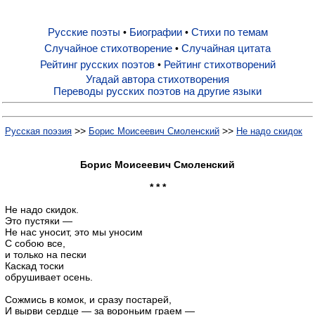
Русские поэты
Биографии
Стихи по темам
•
•
Русские поэты
Случайное стихотворение
Случайная цитата
•
Рейтинг русских поэтов
Рейтинг стихотворений
•
Биографии
Угадай автора стихотворения
Переводы русских поэтов на другие языки
Стихи по темам
>>
>>
Русская поэзия
Борис Моисеевич Смоленский
Не надо скидок
Случайное стихотворение
Борис Моисеевич Смоленский
* * *
Случайная цитата
Не надо скидок.
Это пустяки —
Не нас уносит, это мы уносим
С собою все,
Рейтинг русских поэтов
и только на пески
Каскад тоски
обрушивает осень.
Рейтинг стихотворений
Сожмись в комок, и сразу постарей,
И вырви сердце — за вороньим граем —