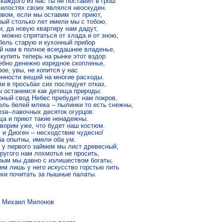
каждого из нас ты не поставил в грош 

милостях своих являлся неоскуден. 

вом, если мы оставим тот приют, 

рый столько лет имели мы с тобою, 

, да новую квартиру нам дадут, 

 можно спрятаться от хлада и от зною, 

бель старую и кухонный прибор 

й нам в полное всегдашнее владенье, 

купить теперь на рынке этот вздор 

ебно денежно изрядное скопленье, 

ое, увы, не копится у нас 

енности вещей на многие расходы. 

и в просьбах сих последует отказ, 

ы останемся как детища природы: 

рный свод Небес пребудет нам покров, 

ль белей млека -- пылинки то есть снежны, 

за--лавочных десяток огурцов: 

ща и приют такие ненадежны. 

ворим уже, что будет наш костюм. 

и Диоген -- несходствие чудесно! 

а опытны, имели оба ум. 

 у первого займем мы лист древесный, 

ругого нам лохмотья не просить, 

рым мы давно с излишеством богаты, 

ем лишь у него искусство горстью пить 

чки почитать за пышные палаты. 
аил Милонов