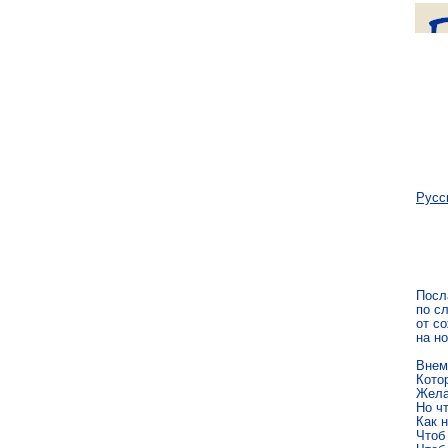
Русс
Посл
по с
от с
на н
Внем
Котор
Жела
Но чт
Как н
Чтоб 