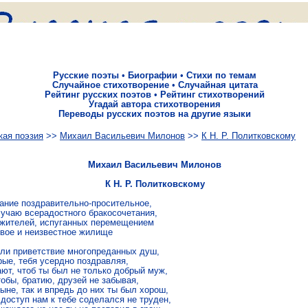
Русские поэты
•
Биографии
•
Стихи по темам
Случайное стихотворение
•
Случайная цитата
Рейтинг русских поэтов
•
Рейтинг стихотворений
Угадай автора стихотворения
Переводы русских поэтов на другие языки
кая поэзия
>>
Михаил Васильевич Милонов
>>
К Н. Р. Политковскому
Михаил Васильевич Милонов
К Н. Р. Политковскому
ание поздравительно-просительное, 

лучаю всерадостного бракосочетания, 

ожителей, испуганных перемещением 

овое и неизвестное жилище 

ли приветствие многопреданных душ, 

ые, тебя усердно поздравляя, 

ют, чтоб ты был не только добрый муж, 

обы, братию, друзей не забывая, 

ыне, так и впредь до них ты был хорош, 

доступ нам к тебе соделался не труден, 
