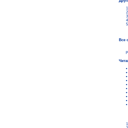
Друг
Все 
Р
Чита