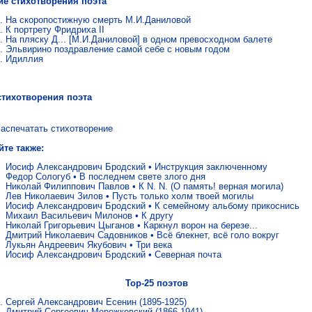
ие стихотворения поэта
На скоропостижную смерть М.И.Даниловой
К портрету Фридриха II
На пляску Д... [М.И.Даниловой] в одном превосходном балете
Эльвирино поздравление самой себе с новым годом
Идиллия
стихотворения поэта
аспечатать стихотворение
йте также:
Иосиф Александрович Бродский
•
Инструкция заключенному
Федор Сологуб
•
В последнем свете злого дня
Николай Филиппович Павлов
•
К N. N. (О память! верная могила)
Лев Николаевич Зилов
•
Пусть только холм твоей могилы
Иосиф Александрович Бродский
•
К семейному альбому прикоснись
Михаил Васильевич Милонов
•
К другу
Николай Григорьевич Цыганов
•
Каркнул ворон на березе...
Дмитрий Николаевич Садовников
•
Всё блекнет, всё голо вокруг
Лукьян Андреевич Якубович
•
Три века
Иосиф Александрович Бродский
•
Северная почта
Top-25 поэтов
Сергей Александрович Есенин
(1895-1925)
Дмитрий Сергеевич Мережковский
(1866-1941)