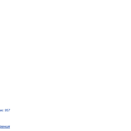
ю: 957
рения