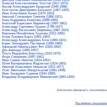
Алексей Константинович Толстой
(1817-1875)
Иосиф Александрович Бродский
(1940-1996)
Константин Дмитриевич Бальмонт
(1867-1942)
Иван Алексеевич Бунин
(1870-1953)
Николай Степанович Гумилёв
(1886-1921)
Анна Андреевна Ахматова
(1889-1966)
Анатолий Борисович Мариенгоф
(1897-1962)
Александр Сергеевич Пушкин
(1799-1837)
Александр Васильевич Ширяевец
(1887-1924)
Вероника Михайловна Тушнова
(1911-1965)
Агния Львовна Барто
(1901-1981)
Александр Александрович Блок
(1880-1921)
Борис Леонидович Пастернак
(1890-1960)
Афанасий Афанасьевич Фет
(1820-1892)
Дон Аминадо
(1885-1957)
Ольга Фёдоровна Берггольц
(1910-1975)
Игорь Северянин
(1887-1941)
Иван Саввич Никитин
(1824-1861)
Юлия Валериановна Жадовская
(1824-1883)
Николай Алексеевич Некрасов
(1821-1877)
Осип Эмильевич Мандельштам
(1891-1938)
Иван Захарович Суриков
(1841-1880)
Владимир Владимирович Маяковский
(1893-1930)
Количество обращений к стихотворени
Последние стихотво