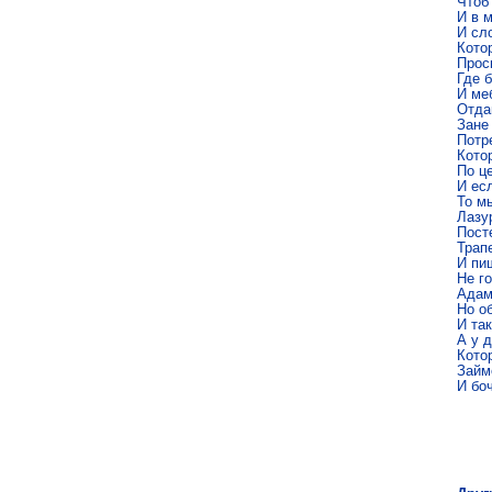
Чтоб 
И в 
И сло
Кото
Проси
Где б
И ме
Отда
Зане 
Потр
Котор
По ц
И есл
То м
Лазу
Посте
Трапе
И пи
Не го
Адам 
Но об
И так
А у д
Кото
Займ
И бо
Мих