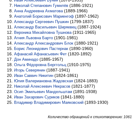
(1870-1953)
Иван Алексеевич Бунин
(1886-1921)
Николай Степанович Гумилёв
(1889-1966)
Анна Андреевна Ахматова
(1897-1962)
Анатолий Борисович Мариенгоф
(1799-1837)
Александр Сергеевич Пушкин
(1887-1924)
Александр Васильевич Ширяевец
(1911-1965)
Вероника Михайловна Тушнова
(1901-1981)
Агния Львовна Барто
(1880-1921)
Александр Александрович Блок
(1890-1960)
Борис Леонидович Пастернак
(1820-1892)
Афанасий Афанасьевич Фет
(1885-1957)
Дон Аминадо
(1910-1975)
Ольга Фёдоровна Берггольц
(1887-1941)
Игорь Северянин
(1824-1861)
Иван Саввич Никитин
(1824-1883)
Юлия Валериановна Жадовская
(1821-1877)
Николай Алексеевич Некрасов
(1891-1938)
Осип Эмильевич Мандельштам
(1841-1880)
Иван Захарович Суриков
(1893-1930)
Владимир Владимирович Маяковский
Количество обращений к стихотворению: 1061