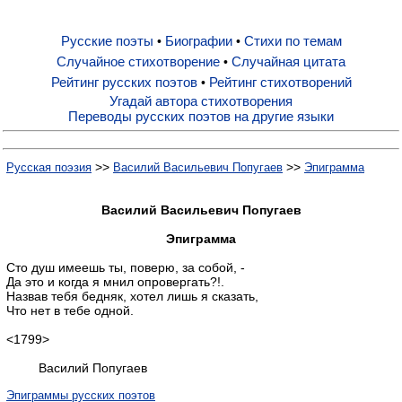
Русские поэты
Биографии
Стихи по темам
•
•
Русские поэты
Случайное стихотворение
Случайная цитата
•
Рейтинг русских поэтов
Рейтинг стихотворений
•
Биографии
Угадай автора стихотворения
Переводы русских поэтов на другие языки
Стихи по темам
>>
>>
Русская поэзия
Василий Васильевич Попугаев
Эпиграмма
Случайное стихотворение
Василий Васильевич Попугаев
Эпиграмма
Случайная цитата
Сто душ имеешь ты, поверю, за собой, -
Да это и когда я мнил опровергать?!.
Назвав тебя бедняк, хотел лишь я сказать,
Что нет в тебе одной.
Рейтинг русских поэтов
<1799>
Рейтинг стихотворений
Василий Попугаев
Эпиграммы русских поэтов