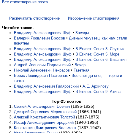
Все стихотворения поэта
Распечатать стихотворение
Изображение стихотворения
Читайте также:
•
Владимир Александрович Шуф
Звезды
•
Валерий Яковлевич Брюсов
Дивный генуэзец! как нам стали
понятны
•
Владимир Александрович Шуф
В Египет. Сонет 3. Спутник
•
Владимир Александрович Шуф
В Египет. Сонет 5. Море
•
Владимир Александрович Шуф
В Египет. Сонет 6. Византия
•
Андрей Иванович Подолинский
Вечер
•
Николай Алексеевич Некрасов
Газетная
•
Борис Леонидович Пастернак
Все снег да снег, — терпи и
точка
•
Владимир Алексеевич Гиляровский
А.Е. Архипову
•
Владимир Александрович Шуф
В Египет. Сонет 9. Атина
Top-25 поэтов
(1895-1925)
Сергей Александрович Есенин
(1866-1941)
Дмитрий Сергеевич Мережковский
(1817-1875)
Алексей Константинович Толстой
(1940-1996)
Иосиф Александрович Бродский
(1867-1942)
Константин Дмитриевич Бальмонт