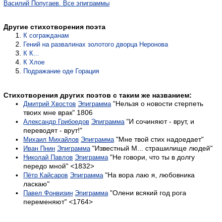
Василий Попугаев. Все эпиграммы
Другие стихотворения поэта
К согражданам
Гений на развалинах золотого дворца Неронова
К К...
К Хлое
Подражание оде Горация
Стихотворения других поэтов с таким же названием:
"Нельзя о новости стерпеть
Дмитрий Хвостов
Эпиграмма
твоих мне врак" 1806
"И сочиняют - врут, и
Александр Грибоедов
Эпиграмма
переводят - врут!"
"Мне твой стих надоедает"
Михаил Михайлов
Эпиграмма
"Известный M... страшилище людей"
Иван Пнин
Эпиграмма
"Не говори, что ты в долгу
Николай Павлов
Эпиграмма
передо мной" <1832>
"На вора лаю я, любовника
Пётр Кайсаров
Эпиграмма
ласкаю"
"Олени всякий год рога
Павел Фонвизин
Эпиграмма
переменяют" <1764>