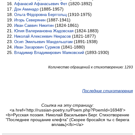
(1820-1892)
Афанасий Афанасьевич Фет
(1885-1957)
Дон Аминадо
(1910-1975)
Ольга Фёдоровна Берггольц
(1887-1941)
Игорь Северянин
(1824-1861)
Иван Саввич Никитин
(1824-1883)
Юлия Валериановна Жадовская
(1821-1877)
Николай Алексеевич Некрасов
(1891-1938)
Осип Эмильевич Мандельштам
(1841-1880)
Иван Захарович Суриков
(1893-1930)
Владимир Владимирович Маяковский
Количество обращений к стихотворению: 1293
Последние стихотворения
Ссылка на эту страницу:
<a href='http://russian-poetry.ru/Poem.php?PoemId=16948'>
<b>Русская поэзия. Николай Васильевич Берг. Стихотворение
"Последнее прощание клефта" (Скорее бросайся ты с берега
вплавь)</b></a>