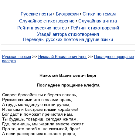
Русские поэты
Биографии
Стихи по темам
•
•
Русские поэты
Случайное стихотворение
Случайная цитата
•
Рейтинг русских поэтов
Рейтинг стихотворений
•
Биографии
Угадай автора стихотворения
Переводы русских поэтов на другие языки
Стихи по темам
>>
>>
Русская поэзия
Николай Васильевич Берг
Последнее прощание
клефта
Случайное стихотворение
Николай Васильевич Берг
Последнее прощание клефта
Случайная цитата
Скорее бросайся ты с берега вплавь,
Руками своими что веслами правь,
А грудь молодецкую выгни рулем,
Рейтинг русских поэтов
И легким и быстрым плыви кораблем!
Бог даст и поможет пречистая нам,
Ты будешь, товарищ, сегодня же там,
Рейтинг стихотворений
Где, помнишь, мы жарили вместе козлят
Про то, что погиб я, не сказывай, брат!
А если расспрашивать станет родня,