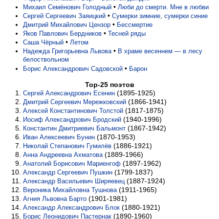
•
Михаил Семёнович Голодный
Люби до смерти. Мне в любви
•
Сергей Сергеевич Заяицкий
Сумерки зимние, сумерки синие
•
Дмитрий Михайлович Цензор
Бессмертие
•
Яков Павлович Бердников
Тесней ряды
•
Саша Чёрный
Летом
•
Надежда Григорьевна Львова
В храме весеннем — в лесу
белоствольном
•
Борис Александрович Садовской
Барон
Top-25 поэтов
(1895-1925)
Сергей Александрович Есенин
(1866-1941)
Дмитрий Сергеевич Мережковский
(1817-1875)
Алексей Константинович Толстой
(1940-1996)
Иосиф Александрович Бродский
(1867-1942)
Константин Дмитриевич Бальмонт
(1870-1953)
Иван Алексеевич Бунин
(1886-1921)
Николай Степанович Гумилёв
(1889-1966)
Анна Андреевна Ахматова
(1897-1962)
Анатолий Борисович Мариенгоф
(1799-1837)
Александр Сергеевич Пушкин
(1887-1924)
Александр Васильевич Ширяевец
(1911-1965)
Вероника Михайловна Тушнова
(1901-1981)
Агния Львовна Барто
(1880-1921)
Александр Александрович Блок
(1890-1960)
Борис Леонидович Пастернак