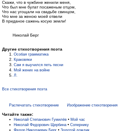
Скажи, что в чужбине женили меня,
Что был мне булат посаженым отцом,
Что нас угощали на свадьбе свинцом,
Что мне за женою моей отвели
В приданое сажень косую земли!
Николай Берг
Другие стихотворения поэта
Особая грамматика
Краковяки
Сам я выучился петь песни
Мой жених на войне
Л.
Все стихотворения поэта
Распечатать стихотворение
Изображение стихотворения
Читайте также:
•
Николай Степанович Гумилёв
Мой час
•
Николай Федорович Щербина
Сопернику
•
Федор Николаевич Берг
Золотой дождик