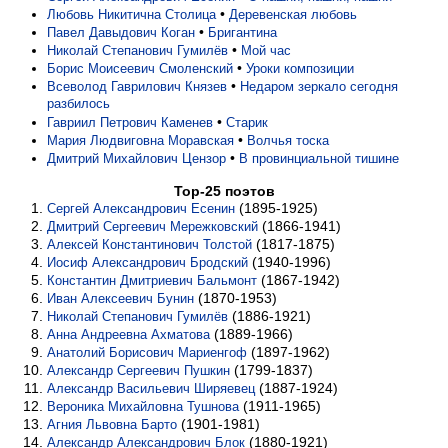
•
Любовь Никитична Столица
Деревенская любовь
•
Павел Давыдович Коган
Бригантина
•
Николай Степанович Гумилёв
Мой час
•
Борис Моисеевич Смоленский
Уроки композиции
•
Всеволод Гаврилович Князев
Недаром зеркало сегодня
разбилось
•
Гавриил Петрович Каменев
Старик
•
Мария Людвиговна Моравская
Волчья тоска
•
Дмитрий Михайлович Цензор
В провинциальной тишине
Top-25 поэтов
(1895-1925)
Сергей Александрович Есенин
(1866-1941)
Дмитрий Сергеевич Мережковский
(1817-1875)
Алексей Константинович Толстой
(1940-1996)
Иосиф Александрович Бродский
(1867-1942)
Константин Дмитриевич Бальмонт
(1870-1953)
Иван Алексеевич Бунин
(1886-1921)
Николай Степанович Гумилёв
(1889-1966)
Анна Андреевна Ахматова
(1897-1962)
Анатолий Борисович Мариенгоф
(1799-1837)
Александр Сергеевич Пушкин
(1887-1924)
Александр Васильевич Ширяевец
(1911-1965)
Вероника Михайловна Тушнова
(1901-1981)
Агния Львовна Барто
(1880-1921)
Александр Александрович Блок