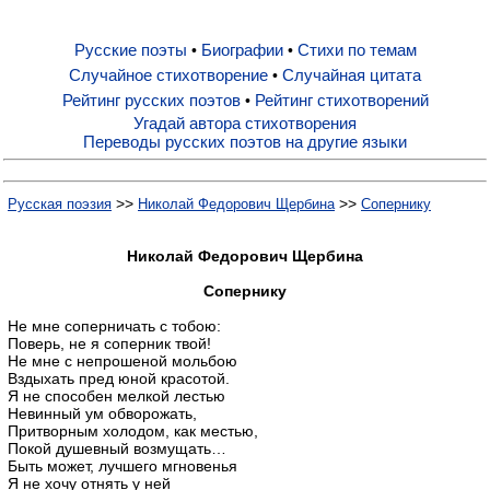
Русские поэты
Биографии
Стихи по темам
•
•
Русские поэты
Случайное стихотворение
Случайная цитата
•
Рейтинг русских поэтов
Рейтинг стихотворений
•
Биографии
Угадай автора стихотворения
Переводы русских поэтов на другие языки
Стихи по темам
>>
>>
Русская поэзия
Николай Федорович Щербина
Сопернику
Случайное стихотворение
Николай Федорович Щербина
Сопернику
Случайная цитата
Не мне соперничать с тобою:
Поверь, не я соперник твой!
Не мне с непрошеной мольбою
Вздыхать пред юной красотой.
Рейтинг русских поэтов
Я не способен мелкой лестью
Невинный ум обворожать,
Притворным холодом, как местью,
Рейтинг стихотворений
Покой душевный возмущать…
Быть может, лучшего мгновенья
Я не хочу отнять у ней