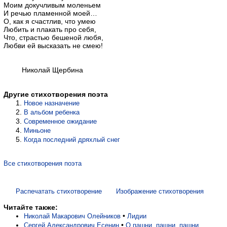
Моим докучливым моленьем
И речью пламенной моей…
О, как я счастлив, что умею
Любить и плакать про себя,
Что, страстью бешеной любя,
Любви ей высказать не смею!
Николай Щербина
Другие стихотворения поэта
Новое назначение
В альбом ребенка
Современное ожидание
Миньоне
Когда последний дряхлый снег
Все стихотворения поэта
Распечатать стихотворение
Изображение стихотворения
Читайте также:
•
Николай Макарович Олейников
Лидии
•
Сергей Александрович Есенин
О пашни, пашни, пашни