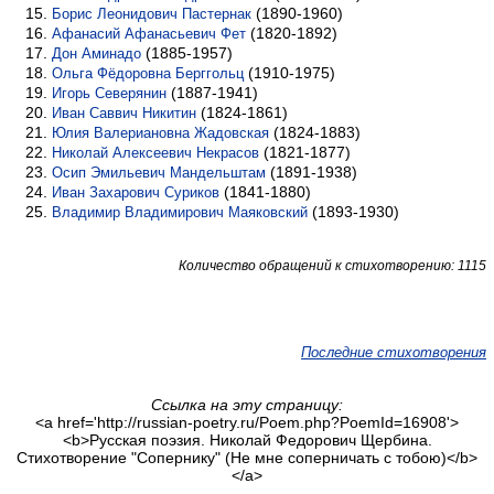
(1890-1960)
Борис Леонидович Пастернак
(1820-1892)
Афанасий Афанасьевич Фет
(1885-1957)
Дон Аминадо
(1910-1975)
Ольга Фёдоровна Берггольц
(1887-1941)
Игорь Северянин
(1824-1861)
Иван Саввич Никитин
(1824-1883)
Юлия Валериановна Жадовская
(1821-1877)
Николай Алексеевич Некрасов
(1891-1938)
Осип Эмильевич Мандельштам
(1841-1880)
Иван Захарович Суриков
(1893-1930)
Владимир Владимирович Маяковский
Количество обращений к стихотворению: 1115
Последние стихотворения
Ссылка на эту страницу:
<a href='http://russian-poetry.ru/Poem.php?PoemId=16908'>
<b>Русская поэзия. Николай Федорович Щербина.
Стихотворение "Сопернику" (Не мне соперничать с тобою)</b>
</a>