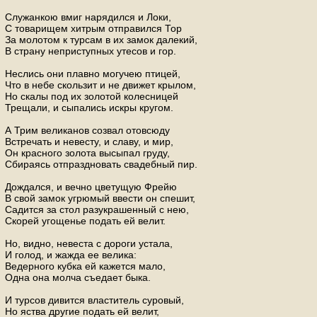
Служанкою вмиг нарядился и Локи,
С товарищем хитрым отправился Тор
За молотом к турсам в их замок далекий,
В страну неприступных утесов и гор.
Неслись они плавно могучею птицей,
Что в небе скользит и не движет крылом,
Но скалы под их золотой колесницей
Трещали, и сыпались искры кругом.
А Трим великанов созвал отовсюду
Встречать и невесту, и славу, и мир,
Он красного золота высыпал груду,
Сбираясь отпраздновать свадебный пир.
Дождался, и вечно цветущую Фрейю
В свой замок угрюмый ввести он спешит,
Садится за стол разукрашенный с нею,
Скорей угощенье подать ей велит.
Но, видно, невеста с дороги устала,
И голод, и жажда ее велика:
Ведерного кубка ей кажется мало,
Одна она молча съедает быка.
И турсов дивится властитель суровый,
Но яства другие подать ей велит,