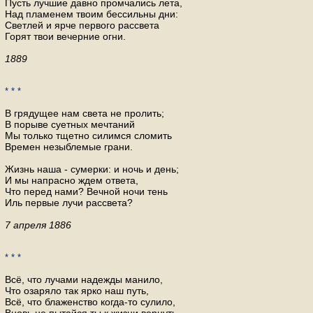
Пусть лучшие давно промчались лета,
Над пламенем твоим бессильны дни:
Светлей и ярче первого рассвета
Горят твои вечерние огни.
1889
* * *
В грядущее нам света не пролить;
В порыве суетных мечтаний
Мы только тщетно силимся сломить
Времен незыблемые грани.
Жизнь наша - сумерки: и ночь и день;
И мы напрасно ждем ответа,
Что перед нами? Вечной ночи тень
Иль первые лучи рассвета?
7 апреля 1886
* * *
Всё, что лучами надежды манило,
Что озаряло так ярко наш путь,
Всё, что блаженство когда-то сулило,