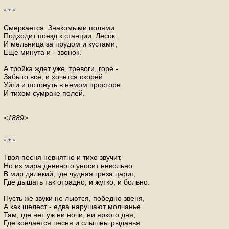
* * *
Смеркается. Знакомыми полями
Подходит поезд к станции. Лесок
И мельница за прудом и кустами,
Еще минута и - звонок.
А тройка ждет уже, тревоги, горе -
Забыто всё, и хочется скорей
Уйти и потонуть в немом просторе
И тихом сумраке полей.
<1889>
* * *
Твоя песня невнятно и тихо звучит,
Но из мира дневного уносит невольно
В мир далекий, где чудная греза царит,
Где дышать так отрадно, и жутко, и больно.
Пусть же звуки не льются, победно звеня,
А как шелест - едва нарушают молчанье
Там, где нет уж ни ночи, ни яркого дня,
Где кончается песня и слышны рыданья.