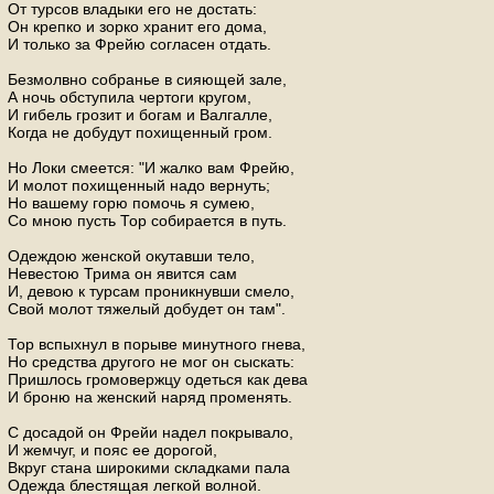
От турсов владыки его не достать:
Он крепко и зорко хранит его дома,
И только за Фрейю согласен отдать.
Безмолвно собранье в сияющей зале,
А ночь обступила чертоги кругом,
И гибель грозит и богам и Валгалле,
Когда не добудут похищенный гром.
Но Локи смеется: "И жалко вам Фрейю,
И молот похищенный надо вернуть;
Но вашему горю помочь я сумею,
Со мною пусть Тор собирается в путь.
Одеждою женской окутавши тело,
Невестою Трима он явится сам
И, девою к турсам проникнувши смело,
Свой молот тяжелый добудет он там".
Тор вспыхнул в порыве минутного гнева,
Но средства другого не мог он сыскать:
Пришлось громовержцу одеться как дева
И броню на женский наряд променять.
С досадой он Фрейи надел покрывало,
И жемчуг, и пояс ее дорогой,
Вкруг стана широкими складками пала
Одежда блестящая легкой волной.