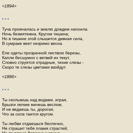
<1894>
* * *
Туча промчалась и землю дождем напоила.
Ночь безмятежна. Кругом тишина;
Но в тишине этой слышится дивная сила,
В сумраке веет незримо весна.
Еле одеты прозрачной листвою березы,
Капли бесшумно с ветвей их текут,
Словно струятся отрадные, тихие слезы -
Скоро те слезы цветами взойдут.
<1886>
* * *
Ты скользишь над водами, играя,
Брызги легкие мечешь веслом,
И не ведаешь ты, дорогая,
Что за сила таится кругом.
Ты любви отдаешься беспечно,
Не страшит тебя пламя страстей;