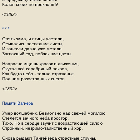
Колен своих не преклоняй!
<1882>
* * *
Опять зима, и птицы улетели,
Осыпались последние листы,
И занесли давно уже метели
Заглохший сад, поблекшие цветы.
Напрасно ищешь красок и движенья,
Окутал всё серебряный покров,
Как будто небо - только отраженье
Под ним разостланных снегов.
<1892>
Памяти Вагнера
Умер волшебник. Безмолвно над свежей могилою
Стелется вечного неба простор.
Тихо. Но в сердце звучит с возрастающей силою
Стройный, незримо-таинственный хор.
Снова рыдают Тангейзера страстные струны,