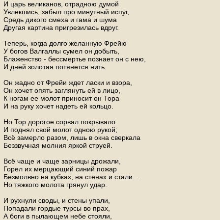
И царь великанов, отрадною думой
Увлекшись, забыл про минутный испуг,
Средь дикого смеха и гама и шума
Другая картина пригрезилась вдруг.
Теперь, когда долго желанную Фрейю
У богов Валгаллы сумел он добыть,
Блаженство - бессмертье познает он с нею,
И дней золотая потянется нить.
Он жадно от Фрейи ждет ласки и взора,
Он хочет опять заглянуть ей в лицо,
К ногам ее молот приносит он Тора
И на руку хочет надеть ей кольцо.
Но Тор дорогое сорвал покрывало
И поднял свой молот одною рукой;
Всё замерло разом, лишь в окна сверкала
Беззвучная молния яркой струей.
Всё чаще и чаще зарницы дрожали,
Горел их мерцающий синий пожар
Безмолвно на кубках, на стенах и стали...
Но тяжкого молота грянул удар.
И рухнули своды, и стены упали,
Попадали гордые турсы во прах,
А боги в пылающем небе стояли,