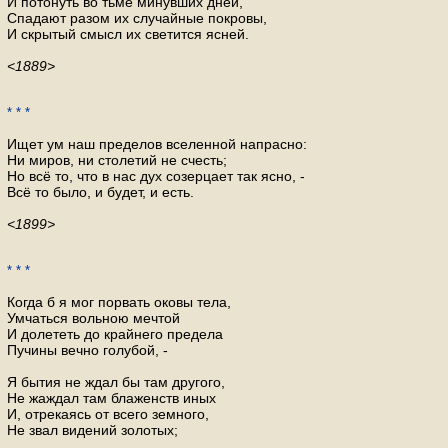
И потонуть во тьме минувших дней,
Спадают разом их случайные покровы,
И скрытый смысл их светится ясней.
<1889>
* * *
Ищет ум наш пределов вселенной напрасно:
Ни миров, ни столетий не счесть;
Но всё то, что в нас дух созерцает так ясно, -
Всё то было, и будет, и есть.
<1899>
* * *
Когда б я мог порвать оковы тела,
Умчаться вольною мечтой
И долететь до крайнего предела
Пучины вечно голубой, -
Я бытия не ждал бы там другого,
Не жаждал там блаженств иных
И, отрекаясь от всего земного,
Не звал видений золотых;