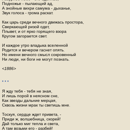
Подножье - пылающий ад,
А знойные вихри самума - дыханье,
Звук голоса - грома раскат.
Как царь среди вечного движась простора,
Сверкающей ризой одет,
Плывет, и от ярко горящего взора
Кругом загорается свет.
И каждое утро владыка вселенной
Родится и вечером гаснет опять.
Но имени вечного смысл сокровенный
Ни люди, ни боги не могут познать.
<1886>
* * *
Я жду тебя - тебя не зная,
И лишь порой в неясном сне,
Как звезды дальние мерцая,
Сквозь жизни мрак ты светишь мне.
Тоскуя, сердце ждет привета, -
Приди ж, волшебница, скорей!
Дай только миг тепла и света,
А там возьми его - разбей!