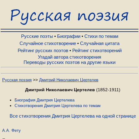
Русские поэты
Биографии
Русские поэты
Биографии
Стихи по темам
•
•
Случайное стихотворение
Случайная цитата
•
Рейтинг русских поэтов
Рейтинг стихотворений
•
Стихи по темам
Угадай автора стихотворения
Переводы русских поэтов на другие языки
Случайное стихотворение
>>
Русская поэзия
Дмитрий Николаевич Цертелев
Случайная цитата
Дмитрий Николаевич Цертелев
(1852-1911)
Биография Дмитрия Цертелева
Стихотворения Дмитрия Цертелева по темам
Рейтинг русских поэтов
Все стихотворения Дмитрия Цертелева на одной странице
Рейтинг стихотворений
А.А. Фету