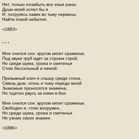
Нет, только позабыть все злые раны
Души моей хотел бы я
И, погрузясь навек во тьму нирваны,
Найти покой небытия.
<1883>
* * *
Мне снился сон: кругом кипит сраженье,
Под звуки труб идет за строем строй,
Но среди шума, грома и смятенья
Стою бессильный и немой.
Призывный клич я слышу среди стона,
Сквозь дым, огонь и тьму передо мной
Знакомые проносятся знамена,
Но тщетно рвусь за ними в бои.
Мне снился сон: кругом кипит сраженье,
Свободен я, стою вооружен,
Но среди шума, грома и смятенья
Не узнаю своих знамен.
<1886>