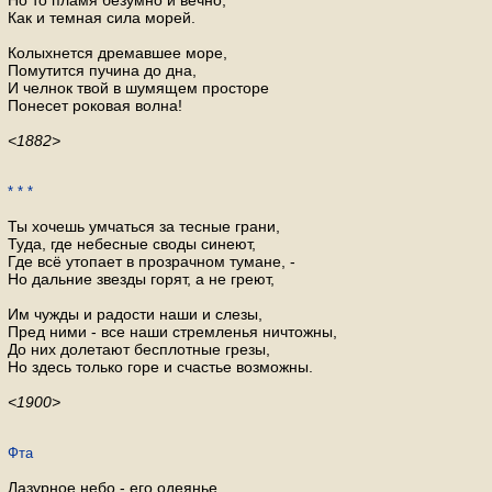
Но то пламя безумно и вечно,
Как и темная сила морей.
Колыхнется дремавшее море,
Помутится пучина до дна,
И челнок твой в шумящем просторе
Понесет роковая волна!
<1882>
* * *
Ты хочешь умчаться за тесные грани,
Туда, где небесные своды синеют,
Где всё утопает в прозрачном тумане, -
Но дальние звезды горят, а не греют,
Им чужды и радости наши и слезы,
Пред ними - все наши стремленья ничтожны,
До них долетают бесплотные грезы,
Но здесь только горе и счастье возможны.
<1900>
Фта
Лазурное небо - его одеянье,