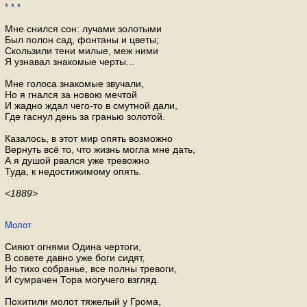
* * *
Мне снился сон: лучами золотыми
Был полон сад, фонтаны и цветы;
Скользили тени милые, меж ними
Я узнавал знакомые черты...
Мне голоса знакомые звучали,
Но я гнался за новою мечтой
И жадно ждал чего-то в смутной дали,
Где гаснул день за гранью золотой.
Казалось, в этот мир опять возможно
Вернуть всё то, что жизнь могла мне дать,
А я душой рвался уже тревожно
Туда, к недостижимому опять.
<1889>
Молот
Сияют огнями Одина чертоги,
В совете давно уже боги сидят,
Но тихо собранье, все полны тревоги,
И сумрачен Тора могучего взгляд.
Похитили молот тяжелый у Грома,