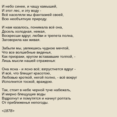
И небо синее, и чащу камышей,
И этот лес, и эту воду -
Всё населяли мы фантазией своей,
Всю необъятную природу.
И нам казалось, понимала всё она,
Досель холодная, немая,
Воскресши вдруг, любви и трепета полна,
Заговорила как живая.
Забыли мы, увлекшись чудною мечтой,
Что все волшебные виденья,
Как призраки, кругом встававшие толпой, -
Лишь мысли нашей отраженья:
Она ясна - и ясно всё; взгрустнется вдруг -
И всё, что блещет красотою,
Любовью кроткой, негой полно, - всё вокруг
Исполнится тоской, враждою.
Так, стоит в небе черной туче набежать,
И мирно блещущие воды
Вздрогнут и помутятся и начнут роптать
От приближенья непогоды.
<1878>