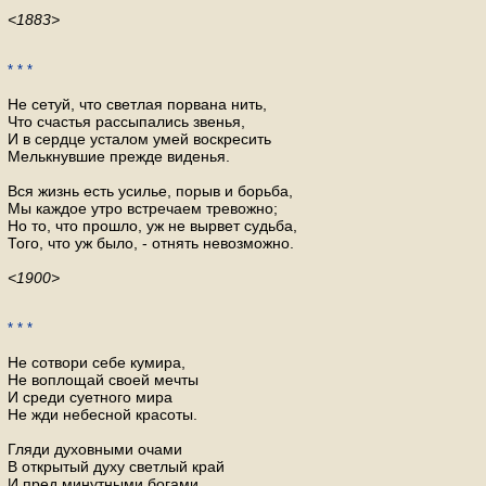
<1883>
* * *
Не сетуй, что светлая порвана нить,
Что счастья рассыпались звенья,
И в сердце усталом умей воскресить
Мелькнувшие прежде виденья.
Вся жизнь есть усилье, порыв и борьба,
Мы каждое утро встречаем тревожно;
Но то, что прошло, уж не вырвет судьба,
Того, что уж было, - отнять невозможно.
<1900>
* * *
Не сотвори себе кумира,
Не воплощай своей мечты
И среди суетного мира
Не жди небесной красоты.
Гляди духовными очами
В открытый духу светлый край
И пред минутными богами