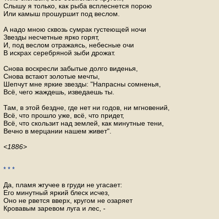
Слышу я только, как рыба всплеснется порою
Или камыш прошуршит под веслом.
А надо мною сквозь сумрак густеющей ночи
Звезды несчетные ярко горят,
И, под веслом отражаясь, небесные очи
В искрах серебряной зыби дрожат.
Снова воскресли забытые долго виденья,
Снова встают золотые мечты,
Шепчут мне яркие звезды: "Напрасны сомненья,
Всё, чего жаждешь, изведаешь ты.
Там, в этой бездне, где нет ни годов, ни мгновений,
Всё, что прошло уже, всё, что придет,
Всё, что скользит над землей, как минутные тени,
Вечно в мерцании нашем живет".
<1886>
* * *
Да, пламя жгучее в груди не угасает:
Его минутный яркий блеск исчез,
Оно не рвется вверх, кругом не озаряет
Кровавым заревом луга и лес, -