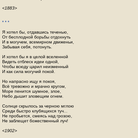
<1883>
* * *
Я хотел бы, отдавшись теченью,
От бесплодной борьбы отдохнуть
И в могучем, всемирном движеньи,
Забывая себя, потонуть.
И хотел бы я в целой вселенной
Видеть отблеск идеи одной,
Чтобы всюду царил неизменный
И как сила могучий покой.
Но напрасно ищу я покоя,
Всё тревожно и мрачно кругом,
Море пенится шумное, злое,
Небо дышит зловещим огнем.
Солнце скрылось за черною мглою
Среди быстро клубящихся туч...
Не пробьется, смеясь над грозою,
Не заблещет божественный луч!
<1902>