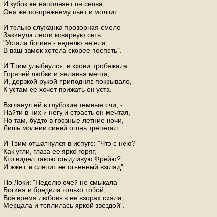
И кубок ее наполняет он снова;
Она же по-прежнему пьет и молчит.
И только служанка проворная смело
Закинула лести коварную сеть:
"Устала богиня - неделю не ела,
В ваш замок хотела скорее поспеть".
И Трим улыбнулся, в крови пробежала
Горячей любви и желанья мечта,
И, дерзкой рукой приподняв покрывало,
К устам ее хочет прижать он уста.
Взглянул ей в глубокие темные очи, -
Найти в них и негу и страсть он мечтал,
Но там, будто в грозные летние ночи,
Лишь молнии синий огонь трепетал.
И Трим отшатнулся в испуге: "Что с нею?
Как угли, глаза ее ярко горят,
Кто видел такою стыдливую Фрейю?
И жжет, и слепит ее огненный взгляд".
Но Локи: "Неделю очей не смыкала
Богиня и бредила только тобой,
Всё время любовь в ее взорах сияла,
Мерцала и теплилась яркой звездой".