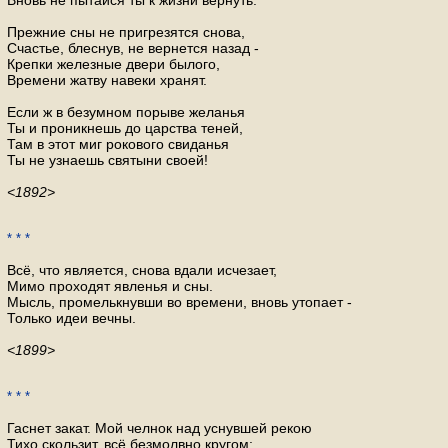
Вновь не пытайся ты к жизни вернуть.
Прежние сны не пригрезятся снова,
Счастье, блеснув, не вернется назад -
Крепки железные двери былого,
Времени жатву навеки хранят.
Если ж в безумном порыве желанья
Ты и проникнешь до царства теней,
Там в этот миг рокового свиданья
Ты не узнаешь святыни своей!
<1892>
* * *
Всё, что является, снова вдали исчезает,
Мимо проходят явленья и сны.
Мысль, промелькнувши во времени, вновь утопает -
Только идеи вечны.
<1899>
* * *
Гаснет закат. Мой челнок над уснувшей рекою
Тихо скользит, всё безмолвно кругом;