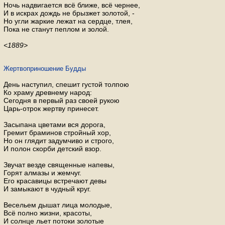
Ночь надвигается всё ближе, всё чернее,
И в искрах дождь не брызжет золотой, -
Но угли жаркие лежат на сердце, тлея,
Пока не станут пеплом и золой.
<1889>
Жертвоприношение Будды
День наступил, спешит густой толпою
Ко храму древнему народ:
Сегодня в первый раз своей рукою
Царь-отрок жертву принесет.
Засыпана цветами вся дорога,
Гремит браминов стройный хор,
Но он глядит задумчиво и строго,
И полон скорби детский взор.
Звучат везде священные напевы,
Горят алмазы и жемчуг.
Его красавицы встречают девы
И замыкают в чудный круг.
Весельем дышат лица молодые,
Всё полно жизни, красоты,
И солнце льет потоки золотые