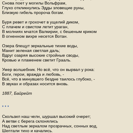
Снова поет у могилы Вольфрам,
Глухо откликнулись Эдды зловещие руны,
Близкую гибель пророча богам.
Буря ревет и грохочет в ущелий диком,
С плачем и свистом летит ураган,
В молниях мчатся Валкирии, с бешеным криком
В огненном вихре несется Вотан.
Озера блещут зеркальные тихие воды,
Манит зеленая светлая даль;
Вдруг озаряя высокие стройные своды,
Кровью и пламенем светит Грааль.
Умер волшебник. Но всё, что он вырвал у рока:
Боги, герои, вражда и любовь, -
Всё, что в минувшего бездне таилось глубоко, -
В звуках и образах носится вновь.
1887, Байрейт
* * *
Скользил наш челн, шуршал высокий очерет;
А ветви с берега склонялись
Над светлым зеркалом прозрачных, сонных вод,
Шептали тихо и качались.