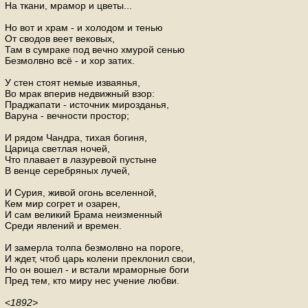
На ткани, мрамор и цветы...
Но вот и храм - и холодом и тенью
От сводов веет вековых,
Там в сумраке под вечно хмурой сенью
Безмолвно всё - и хор затих.
У стен стоят немые изваянья,
Во мрак вперив недвижный взор:
Праджапати - источник мирозданья,
Варуна - вечности простор;
И рядом Чандра, тихая богиня,
Царица светлая ночей,
Что плавает в лазуревой пустыне
В венце серебряных лучей,
И Сурия, живой огонь вселенной,
Кем мир согрет и озарен,
И сам великий Брама неизменный
Среди явлений и времен.
И замерла толпа безмолвно на пороге,
И ждет, чтоб царь колени преклонил свои,
Но он вошел - и встали мраморные боги
Пред тем, кто миру нес учение любви.
<1892>