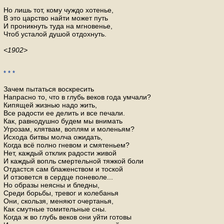
Но лишь тот, кому чуждо хотенье,
В это царство найти может путь
И проникнуть туда на мгновенье,
Чтоб усталой душой отдохнуть.
<1902>
* * *
Зачем пытаться воскресить
Напрасно то, что в глубь веков года умчали?
Кипящей жизнью надо жить,
Все радости ее делить и все печали.
Как, равнодушно будем мы внимать
Угрозам, клятвам, воплям и моленьям?
Исхода битвы молча ожидать,
Когда всё полно гневом и смятеньем?
Нет, каждый отклик радости живой
И каждый вопль смертельной тяжкой боли
Отдастся сам блаженством и тоской
И отзовется в сердце поневоле...
Но образы неясны и бледны,
Среди борьбы, тревог и колебанья
Они, скользя, меняют очертанья,
Как смутные томительные сны.
Когда ж во глубь веков они уйти готовы