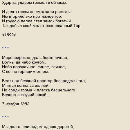
Удар за ударом гремел в облаках.
И долго грозы не смолкали раскаты.
Им вторило эхо протяжное гор,
И грудою пепла стал замок богатый...
Так добыл свой молот разгневанный Тор.
<1892>
* * *
Море широкое, даль бесконечная,
Волны да небо кругом,
Небо прозрачное, синее, вечное,
С вечно горящим огнем.
Веет над бездной простор беспредельного,
Мчится волна за волной;
Но среди грома и плеска бесцельного
Вечных созвучий покой.
7 ноября 1882
* * *
Мы долго шли рядом одною дорогой,