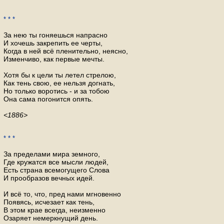
* * *
За нею ты гоняешься напрасно
И хочешь закрепить ее черты,
Когда в ней всё пленительно, неясно,
Изменчиво, как первые мечты.
Хотя бы к цели ты летел стрелою,
Как тень свою, ее нельзя догнать,
Но только воротись - и за тобою
Она сама погонится опять.
<1886>
* * *
За пределами мира земного,
Где кружатся все мысли людей,
Есть страна всемогущего Слова
И прообразов вечных идей.
И всё то, что, пред нами мгновенно
Появясь, исчезает как тень,
В этом крае всегда, неизменно
Озаряет немеркнущий день.