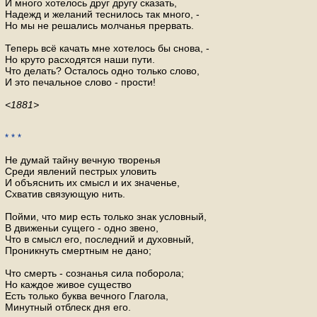
И много хотелось друг другу сказать,
Надежд и желаний теснилось так много, -
Но мы не решались молчанья прервать.
Теперь всё качать мне хотелось бы снова, -
Но круто расходятся наши пути.
Что делать? Осталось одно только слово,
И это печальное слово - прости!
<1881>
* * *
Не думай тайну вечную творенья
Среди явлений пестрых уловить
И объяснить их смысл и их значенье,
Схватив связующую нить.
Пойми, что мир есть только знак условный,
В движеньи сущего - одно звено,
Что в смысл его, последний и духовный,
Проникнуть смертным не дано;
Что смерть - сознанья сила поборола;
Но каждое живое существо
Есть только буква вечного Глагола,
Минутный отблеск дня его.