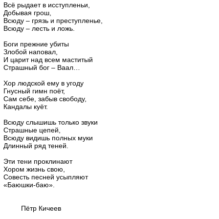
Всё рыдает в исступленьи,
Добывая грош,
Всюду – грязь и преступленье,
Всюду – лесть и ложь.
Боги прежние убиты
Злобой наповал,
И царит над всем маститый
Страшный бог – Ваал…
Хор людской ему в угоду
Гнусный гимн поёт,
Сам себе, забыв свободу,
Кандалы куёт.
Всюду слышишь только звуки
Страшные цепей,
Всюду видишь полных муки
Длинный ряд теней.
Эти тени проклинают
Хором жизнь свою,
Совесть песней усыпляют
«Баюшки-баю».
Пётр Кичеев