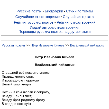
Русские поэты
Биографии
Стихи по темам
•
•
Русские поэты
Случайное стихотворение
Случайная цитата
•
Рейтинг русских поэтов
Рейтинг стихотворений
•
Биографии
Угадай автора стихотворения
Переводы русских поэтов на другие языки
Стихи по темам
>>
>>
Русская поэзия
Пётр Иванович Кичеев
Весёленький пейзажик
Случайное стихотворение
Пётр Иванович Кичеев
Весёленький пейзажик
Случайная цитата
Страшной всё покрыто мглою,
Правда крепко спит,
И громадною тюрьмою
Целый мир глядит.
Рейтинг русских поэтов
Нет ни в ком любви к собрату,
Всюду – силы гнёт,
Рейтинг стихотворений
Всюду брат родному брату
В сердце нож суёт.