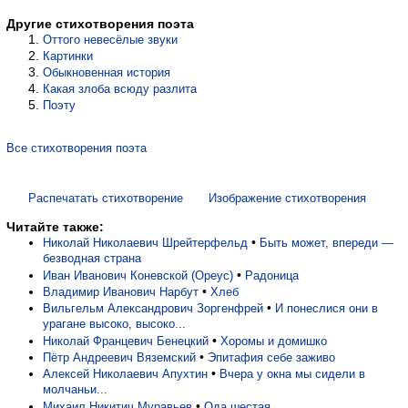
Другие стихотворения поэта
Оттого невесёлые звуки
Картинки
Обыкновенная история
Какая злоба всюду разлита
Поэту
Все стихотворения поэта
Распечатать стихотворение
Изображение стихотворения
Читайте также:
•
Николай Николаевич Шрейтерфельд
Быть может, впереди —
безводная страна
•
Иван Иванович Коневской (Ореус)
Радоница
•
Владимир Иванович Нарбут
Хлеб
•
Вильгельм Александрович Зоргенфрей
И понеслися они в
урагане высоко, высоко...
•
Николай Францевич Бенецкий
Хоромы и домишко
•
Пётр Андреевич Вяземский
Эпитафия себе заживо
•
Алексей Николаевич Апухтин
Вчера у окна мы сидели в
молчаньи...
•
Михаил Никитич Муравьев
Ода шестая