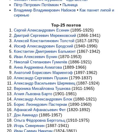
•
Пётр Петрович Потёмкин
Пьяница
•
Владимир Владимирович Набоков
Как пахнет липой и
сиренью
Top-25 поэтов
(1895-1925)
Сергей Александрович Есенин
(1866-1941)
Дмитрий Сергеевич Мережковский
(1817-1875)
Алексей Константинович Толстой
(1940-1996)
Иосиф Александрович Бродский
(1867-1942)
Константин Дмитриевич Бальмонт
(1870-1953)
Иван Алексеевич Бунин
(1886-1921)
Николай Степанович Гумилёв
(1889-1966)
Анна Андреевна Ахматова
(1897-1962)
Анатолий Борисович Мариенгоф
(1799-1837)
Александр Сергеевич Пушкин
(1887-1924)
Александр Васильевич Ширяевец
(1911-1965)
Вероника Михайловна Тушнова
(1901-1981)
Агния Львовна Барто
(1880-1921)
Александр Александрович Блок
(1890-1960)
Борис Леонидович Пастернак
(1820-1892)
Афанасий Афанасьевич Фет
(1885-1957)
Дон Аминадо
(1910-1975)
Ольга Фёдоровна Берггольц
(1887-1941)
Игорь Северянин
(1824-1861)
Иван Саввич Никитин