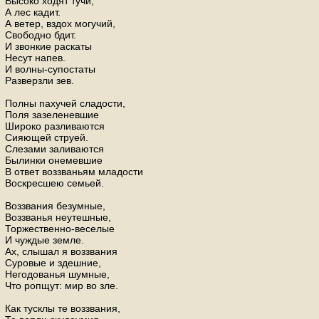
Высоко ходят тучи,
А лес кадит.
А ветер, вздох могучий,
Свободно бдит.
И звонкие раскаты
Несут напев.
И волны-супостаты
Разверзли зев.
Полны пахучей сладости,
Поля зазеленевшие
Широко разливаются
Сияющей струей.
Слезами заливаются
Былинки онемевшие
В ответ воззваньям младости
Воскресшею семьей.
Воззвания безумные,
Воззванья неутешные,
Торжественно-веселые
И чуждые земле.
Ах, слышал я воззвания
Суровые и здешние,
Негодованья шумные,
Что ропщут: мир во зле.
Как тусклы те воззвания,