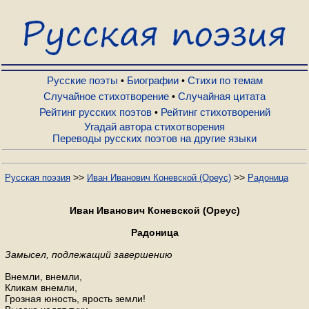
Русские поэты
Биографии
Русские поэты
Биографии
Стихи по темам
•
•
Случайное стихотворение
Случайная цитата
•
Рейтинг русских поэтов
Рейтинг стихотворений
•
Стихи по темам
Угадай автора стихотворения
Переводы русских поэтов на другие языки
Случайное стихотворение
>>
>>
Русская поэзия
Иван Иванович Коневской (Ореус)
Радоница
Случайная цитата
Иван Иванович Коневской (Ореус)
Радоница
Рейтинг русских поэтов
Замысел, подлежащий завершению
Внемли, внемли,
Рейтинг стихотворений
Кликам внемли,
Грозная юность, ярость земли!