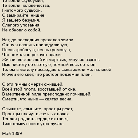
Те вопли скудоумия,
Те вопли человечества,
Гнетомого судьбой.
О замирайте, нищие.
Я вашего безумия,
Слепого упования
Не обновлю собой.
Нет, до последних пределов земли
Стану я славить природу живую,
Песнь гробовую, песнь громовую,
Что немолчно рокочет вдали.
Жизни, воскресшей из мертвых, кипучие взрывы.
Всю чистоту ее светлую, темный весь ее тлен.
Телом в могилу нисшедшего сына земли молчаливой
И очей его свет, что расторг подземия плен.
О эти гимны смерти ожившей,
Всей этой плоти, восставшей от сна,
В мертвенной мгле преисподних почившей,
Смерти, что ныне — святая весна.
Слышите, слышите, праотцы реют,
Праотцы плачут в светлых ночах.
Теплая радость сердце их греет,
Тихо плывут они в утра лучах...
Май 1899