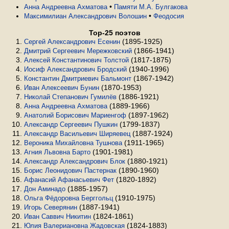
•
Анна Андреевна Ахматова
Памяти М.А. Булгакова
•
Максимилиан Александрович Волошин
Феодосия
Top-25 поэтов
(1895-1925)
Сергей Александрович Есенин
(1866-1941)
Дмитрий Сергеевич Мережковский
(1817-1875)
Алексей Константинович Толстой
(1940-1996)
Иосиф Александрович Бродский
(1867-1942)
Константин Дмитриевич Бальмонт
(1870-1953)
Иван Алексеевич Бунин
(1886-1921)
Николай Степанович Гумилёв
(1889-1966)
Анна Андреевна Ахматова
(1897-1962)
Анатолий Борисович Мариенгоф
(1799-1837)
Александр Сергеевич Пушкин
(1887-1924)
Александр Васильевич Ширяевец
(1911-1965)
Вероника Михайловна Тушнова
(1901-1981)
Агния Львовна Барто
(1880-1921)
Александр Александрович Блок
(1890-1960)
Борис Леонидович Пастернак
(1820-1892)
Афанасий Афанасьевич Фет
(1885-1957)
Дон Аминадо
(1910-1975)
Ольга Фёдоровна Берггольц
(1887-1941)
Игорь Северянин
(1824-1861)
Иван Саввич Никитин
(1824-1883)
Юлия Валериановна Жадовская