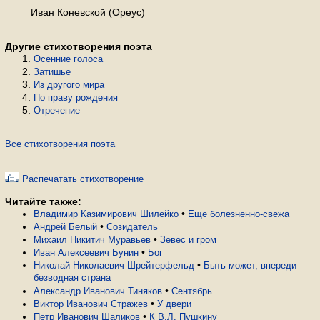
Иван Коневской (Ореус)
Другие стихотворения поэта
Осенние голоса
Затишье
Из другого мира
По праву рождения
Отречение
Все стихотворения поэта
Распечатать стихотворение
Читайте также:
•
Владимир Казимирович Шилейко
Еще болезненно-свежа
•
Андрей Белый
Созидатель
•
Михаил Никитич Муравьев
Зевес и гром
•
Иван Алексеевич Бунин
Бог
•
Николай Николаевич Шрейтерфельд
Быть может, впереди —
безводная страна
•
Александр Иванович Тиняков
Сентябрь
•
Виктор Иванович Стражев
У двери
•
Петр Иванович Шаликов
К В.Л. Пушкину