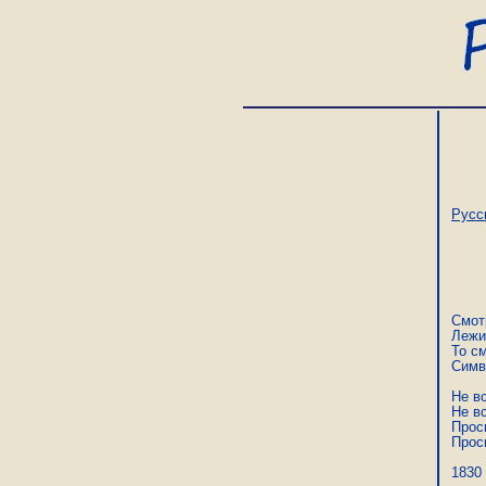
Русс
Смот
Лежит
То см
Симв
Не вс
Не вс
Прос
Прос
1830