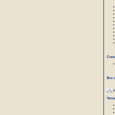
Стих
Все 
Р
Чита