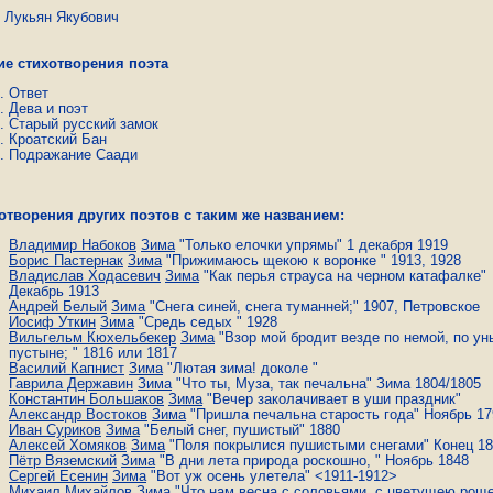
ьян Якубович
ие стихотворения поэта
Ответ
Дева и поэт
Старый русский замок
Кроатский Бан
Подражание Саади
отворения других поэтов с таким же названием:
Владимир Набоков
Зима
"Только елочки упрямы" 1 декабря 1919
Борис Пастернак
Зима
"Прижимаюсь щекою к воронке " 1913, 1928
Владислав Ходасевич
Зима
"Как перья страуса на черном катафалке"
Декабрь 1913
Андрей Белый
Зима
"Снега синей, снега туманней;" 1907, Петровское
Иосиф Уткин
Зима
"Средь седых " 1928
Вильгельм Кюхельбекер
Зима
"Взор мой бродит везде по немой, по у
пустыне; " 1816 или 1817
Василий Капнист
Зима
"Лютая зима! доколе "
Гаврила Державин
Зима
"Что ты, Муза, так печальна" Зима 1804/1805
Константин Большаков
Зима
"Вечер заколачивает в уши праздник"
Александр Востоков
Зима
"Пришла печальна старость года" Ноябрь 17
Иван Суриков
Зима
"Белый снег, пушистый" 1880
Алексей Хомяков
Зима
"Поля покрылися пушистыми снегами" Конец 1
Пётр Вяземский
Зима
"В дни лета природа роскошно, " Ноябрь 1848
Сергей Есенин
Зима
"Вот уж осень улетела" <1911-1912>
Михаил Михайлов
Зима
"Что нам весна с соловьями, с цветущею роще