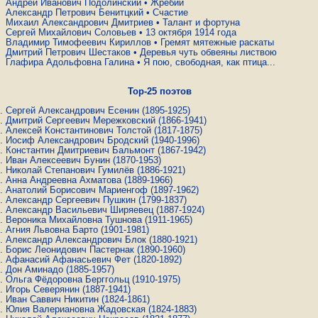
Андрей Иванович Подолинский
•
Жребий
Александр Петрович Бенитцкий
•
Счастие
Михаил Александрович Дмитриев
•
Талант и фортуна
Сергей Михайлович Соловьев
•
13 октября 1914 года
Владимир Тимофеевич Кириллов
•
Гремят мятежные раскаты
Дмитрий Петрович Шестаков
•
Деревья чуть обвеяны листвою
Глафира Адольфовна Галина
•
Я пою, свободная, как птица...
Top-25 поэтов
Сергей Александрович Есенин
(1895-1925)
Дмитрий Сергеевич Мережковский
(1866-1941)
Алексей Константинович Толстой
(1817-1875)
Иосиф Александрович Бродский
(1940-1996)
Константин Дмитриевич Бальмонт
(1867-1942)
Иван Алексеевич Бунин
(1870-1953)
Николай Степанович Гумилёв
(1886-1921)
Анна Андреевна Ахматова
(1889-1966)
Анатолий Борисович Мариенгоф
(1897-1962)
Александр Сергеевич Пушкин
(1799-1837)
Александр Васильевич Ширяевец
(1887-1924)
Вероника Михайловна Тушнова
(1911-1965)
Агния Львовна Барто
(1901-1981)
Александр Александрович Блок
(1880-1921)
Борис Леонидович Пастернак
(1890-1960)
Афанасий Афанасьевич Фет
(1820-1892)
Дон Аминадо
(1885-1957)
Ольга Фёдоровна Берггольц
(1910-1975)
Игорь Северянин
(1887-1941)
Иван Саввич Никитин
(1824-1861)
Юлия Валериановна Жадовская
(1824-1883)