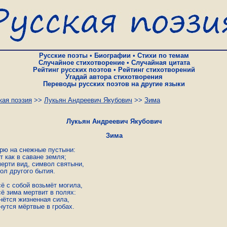
Русские поэты
•
Биографии
•
Стихи по темам
Случайное стихотворение
•
Случайная цитата
Рейтинг русских поэтов
•
Рейтинг стихотворений
Угадай автора стихотворения
Переводы русских поэтов на другие языки
кая поэзия
>>
Лукьян Андреевич Якубович
>>
Зима
Лукьян Андреевич Якубович
Зима
рю на снежные пустыни:

 как в саване земля;

ерти вид, символ святыни,

ол другого бытия.

ё с собой возьмёт могила,

ё зима мертвит в полях:

нётся жизненная сила,

нутся мёртвые в гробах.