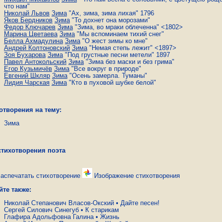
что нам"
Николай Львов
Зима
"Ах, зима, зима лихая" 1796
Яков Бердников
Зима
"То дохнет она морозами"
Федор Ключарев
Зима
"Зима, во мраки облеченна" <1802>
Марина Цветаева
Зима
"Мы вспоминаем тихий снег"
Белла Ахмадулина
Зима
"О жест зимы ко мне"
Андрей Колтоновский
Зима
"Немая степь лежит" <1897>
Зоя Бухарова
Зима
"Под грустные песни метели" 1897
Павел Антокольский
Зима
"Зима без маски и без грима"
Егор Кузьмичёв
Зима
"Все вокруг в природе"
Евгений Шкляр
Зима
"Осень замерла. Туманы"
Лидия Чарская
Зима
"Кто в пуховой шубке белой"
отворения на тему:
Зима
стихотворения поэта
аспечатать стихотворение
Изображение стихотворения
йте также:
Николай Степанович Власов-Окский
•
Дайте песен!
Сергей Силович Синегуб
•
К старикам
Глафира Адольфовна Галина
•
Жизнь