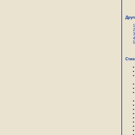
Лук
Друг
Стих