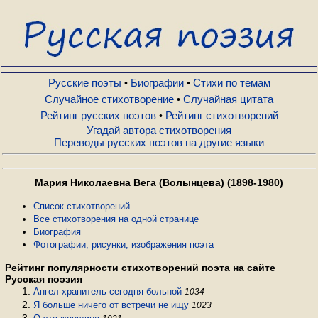
Русские поэты
Биографии
Русские поэты
Биографии
Стихи по темам
•
•
Случайное стихотворение
Случайная цитата
•
Рейтинг русских поэтов
Рейтинг стихотворений
•
Стихи по темам
Угадай автора стихотворения
Переводы русских поэтов на другие языки
Случайное стихотворение
Мария Николаевна Вега (Волынцева) (1898-1980)
Случайная цитата
Список стихотворений
Все стихотворения на одной странице
Биография
Фотографии, рисунки, изображения поэта
Рейтинг русских поэтов
Рейтинг популярности стихотворений поэта на сайте
Русская поэзия
Рейтинг стихотворений
Ангел-хранитель сегодня больной
1034
Я больше ничего от встречи не ищу
1023