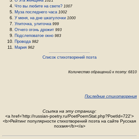
О эта женщина
1021
Что вы любите на свете?
1007
Муза последнего часа
1002
У меня, на дне шкатулочки
1000
Улиточка, улиточка
999
Отчего огонь дрожит
993
Подслеповатое окно
983
Провода
982
Мария
962
Список стихотворений поэта
Количество обращений к поэту: 6810
Последние стихотворения
Ссылка на эту страницу:
<a href='http://russian-poetry.ru/PoetPoemStat.php?PoetId=722'>
<b>Рейтинг популярности стихотворений поэта на сайте Русская
поэзия</b></a>