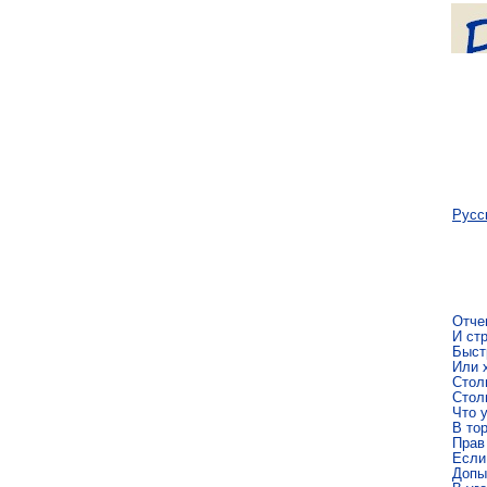
Русс
Отчег
И стр
Быст
Или 
Столь
Столь
Что у
В тор
Прав 
Если,
Допыл