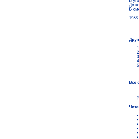
В уго
До к
В см
1933
Мар
Друг
Все 
Р
Чита