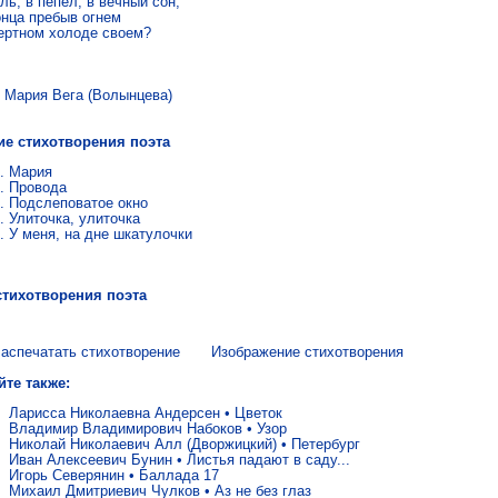
ль, в пепел, в вечный сон,

онца пребыв огнем

ертном холоде своем?
ия Вега (Волынцева)
ие стихотворения поэта
Мария
Провода
Подслеповатое окно
Улиточка, улиточка
У меня, на дне шкатулочки
стихотворения поэта
аспечатать стихотворение
Изображение стихотворения
йте также:
Ларисса Николаевна Андерсен
•
Цветок
Владимир Владимирович Набоков
•
Узор
Николай Николаевич Алл (Дворжицкий)
•
Петербург
Иван Алексеевич Бунин
•
Листья падают в саду...
Игорь Северянин
•
Баллада 17
Михаил Дмитриевич Чулков
•
Аз не без глаз