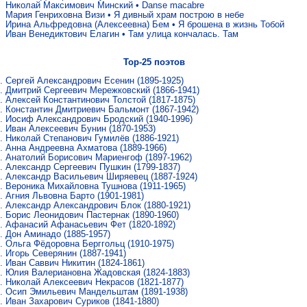
Николай Максимович Минский
•
Danse macabre
Мария Генриховна Визи
•
Я дивный храм построю в небе
Ирина Альфредовна (Алексеевна) Бем
•
Я брошена в жизнь Тобой
Иван Венедиктович Елагин
•
Там улица кончалась. Там
Top-25 поэтов
Сергей Александрович Есенин
(1895-1925)
Дмитрий Сергеевич Мережковский
(1866-1941)
Алексей Константинович Толстой
(1817-1875)
Константин Дмитриевич Бальмонт
(1867-1942)
Иосиф Александрович Бродский
(1940-1996)
Иван Алексеевич Бунин
(1870-1953)
Николай Степанович Гумилёв
(1886-1921)
Анна Андреевна Ахматова
(1889-1966)
Анатолий Борисович Мариенгоф
(1897-1962)
Александр Сергеевич Пушкин
(1799-1837)
Александр Васильевич Ширяевец
(1887-1924)
Вероника Михайловна Тушнова
(1911-1965)
Агния Львовна Барто
(1901-1981)
Александр Александрович Блок
(1880-1921)
Борис Леонидович Пастернак
(1890-1960)
Афанасий Афанасьевич Фет
(1820-1892)
Дон Аминадо
(1885-1957)
Ольга Фёдоровна Берггольц
(1910-1975)
Игорь Северянин
(1887-1941)
Иван Саввич Никитин
(1824-1861)
Юлия Валериановна Жадовская
(1824-1883)
Николай Алексеевич Некрасов
(1821-1877)
Осип Эмильевич Мандельштам
(1891-1938)
Иван Захарович Суриков
(1841-1880)