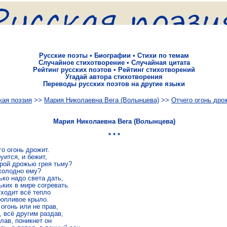
Русские поэты
•
Биографии
•
Стихи по темам
Случайное стихотворение
•
Случайная цитата
Рейтинг русских поэтов
•
Рейтинг стихотворений
Угадай автора стихотворения
Переводы русских поэтов на другие языки
кая поэзия
>>
Мария Николаевна Вега (Волынцева)
>>
Отчего огонь дро
Мария Николаевна Вега (Волынцева)
* * *
о огонь дрожит.

уится, и бежит,

рой дрожью грея тьму?

холодно ему?

ко надо света дать,

ких в мире согревать.

ходит всё тепло

опливое крыло.

огонь или не прав,

 всё другим раздав,

ав, поникнет он
