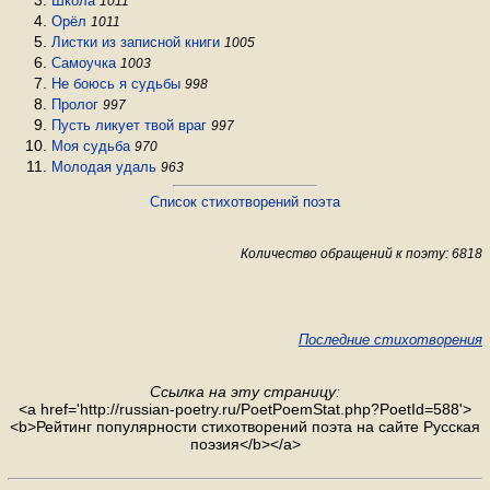
Школа
1011
Орёл
1011
Листки из записной книги
1005
Самоучка
1003
Не боюсь я судьбы
998
Пролог
997
Пусть ликует твой враг
997
Моя судьба
970
Молодая удаль
963
Список стихотворений поэта
Количество обращений к поэту: 6818
Последние стихотворения
Ссылка на эту страницу:
<a href='http://russian-poetry.ru/PoetPoemStat.php?PoetId=588'>
<b>Рейтинг популярности стихотворений поэта на сайте Русская
поэзия</b></a>