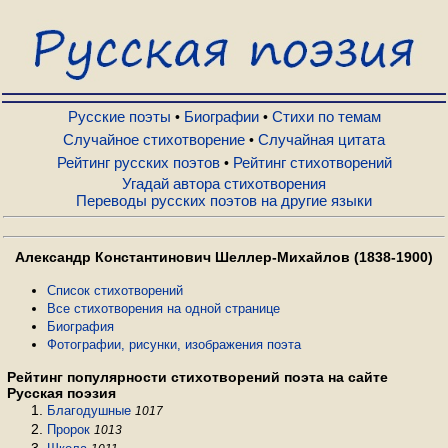
Русские поэты
Биографии
Русские поэты
Биографии
Стихи по темам
•
•
Случайное стихотворение
Случайная цитата
•
Рейтинг русских поэтов
Рейтинг стихотворений
•
Стихи по темам
Угадай автора стихотворения
Переводы русских поэтов на другие языки
Случайное стихотворение
Александр Константинович Шеллер-Михайлов (1838-1900)
Случайная цитата
Список стихотворений
Все стихотворения на одной странице
Биография
Фотографии, рисунки, изображения поэта
Рейтинг русских поэтов
Рейтинг популярности стихотворений поэта на сайте
Русская поэзия
Рейтинг стихотворений
Благодушные
1017
Пророк
1013