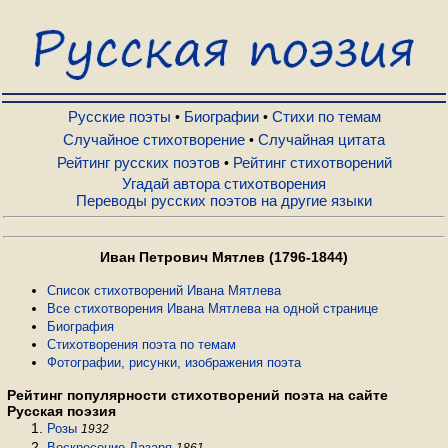
Русские поэты
Биографии
Русские поэты
Биографии
Стихи по темам
•
•
Случайное стихотворение
Случайная цитата
•
Рейтинг русских поэтов
Рейтинг стихотворений
•
Стихи по темам
Угадай автора стихотворения
Переводы русских поэтов на другие языки
Случайное стихотворение
Иван Петрович Мятлев (1796-1844)
Случайная цитата
Список стихотворений Ивана Мятлева
Все стихотворения Ивана Мятлева на одной странице
Биография
Стихотворения поэта по темам
Рейтинг русских поэтов
Фотографии, рисунки, изображения поэта
Рейтинг популярности стихотворений поэта на сайте
Рейтинг стихотворений
Русская поэзия
Розы
1932
Воскресение Лазаря
1861