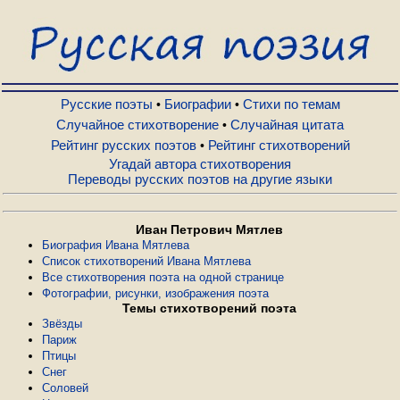
Русские поэты
Биографии
Русские поэты
Биографии
Стихи по темам
•
•
Случайное стихотворение
Случайная цитата
•
Рейтинг русских поэтов
Рейтинг стихотворений
•
Стихи по темам
Угадай автора стихотворения
Переводы русских поэтов на другие языки
Случайное стихотворение
Иван Петрович Мятлев
Биография Ивана Мятлева
Случайная цитата
Список стихотворений Ивана Мятлева
Все стихотворения поэта на одной странице
Фотографии, рисунки, изображения поэта
Темы стихотворений поэта
Рейтинг русских поэтов
Звёзды
Париж
Птицы
Рейтинг стихотворений
Снег
Соловей