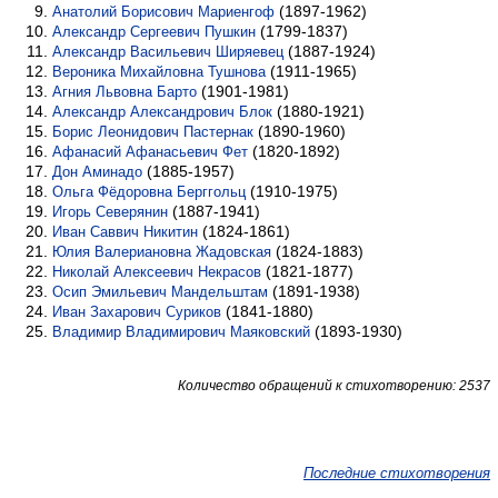
(1897-1962)
Анатолий Борисович Мариенгоф
(1799-1837)
Александр Сергеевич Пушкин
(1887-1924)
Александр Васильевич Ширяевец
(1911-1965)
Вероника Михайловна Тушнова
(1901-1981)
Агния Львовна Барто
(1880-1921)
Александр Александрович Блок
(1890-1960)
Борис Леонидович Пастернак
(1820-1892)
Афанасий Афанасьевич Фет
(1885-1957)
Дон Аминадо
(1910-1975)
Ольга Фёдоровна Берггольц
(1887-1941)
Игорь Северянин
(1824-1861)
Иван Саввич Никитин
(1824-1883)
Юлия Валериановна Жадовская
(1821-1877)
Николай Алексеевич Некрасов
(1891-1938)
Осип Эмильевич Мандельштам
(1841-1880)
Иван Захарович Суриков
(1893-1930)
Владимир Владимирович Маяковский
Количество обращений к стихотворению: 2537
Последние стихотворения