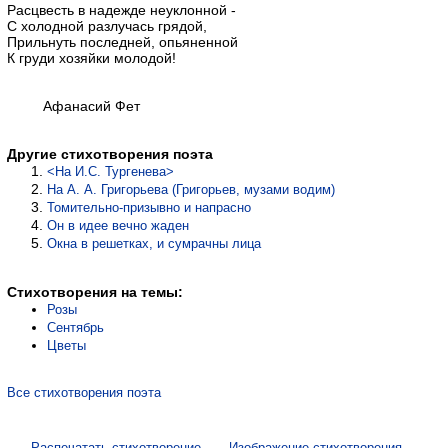
Расцвесть в надежде неуклонной -
С холодной разлучась грядой,
Прильнуть последней, опьяненной
К груди хозяйки молодой!
Афанасий Фет
Другие стихотворения поэта
<На И.С. Тургенева>
На А. А. Григорьева (Григорьев, музами водим)
Томительно-призывно и напрасно
Он в идее вечно жаден
Окна в решетках, и сумрачны лица
Стихотворения на темы:
Розы
Сентябрь
Цветы
Все стихотворения поэта
Распечатать стихотворение
Изображение стихотворения