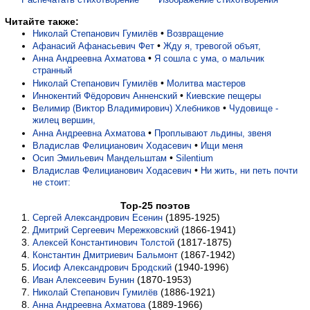
Читайте также:
•
Николай Степанович Гумилёв
Возвращение
•
Афанасий Афанасьевич Фет
Жду я, тревогой объят,
•
Анна Андреевна Ахматова
Я сошла с ума, о мальчик
странный
•
Николай Степанович Гумилёв
Молитва мастеров
•
Иннокентий Фёдорович Анненский
Киевские пещеры
•
Велимир (Виктор Владимирович) Хлебников
Чудовище -
жилец вершин,
•
Анна Андреевна Ахматова
Проплывают льдины, звеня
•
Владислав Фелицианович Ходасевич
Ищи меня
•
Осип Эмильевич Мандельштам
Silentium
•
Владислав Фелицианович Ходасевич
Ни жить, ни петь почти
не стоит:
Top-25 поэтов
(1895-1925)
Сергей Александрович Есенин
(1866-1941)
Дмитрий Сергеевич Мережковский
(1817-1875)
Алексей Константинович Толстой
(1867-1942)
Константин Дмитриевич Бальмонт
(1940-1996)
Иосиф Александрович Бродский
(1870-1953)
Иван Алексеевич Бунин
(1886-1921)
Николай Степанович Гумилёв
(1889-1966)
Анна Андреевна Ахматова