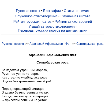
Русские поэты
Биографии
Стихи по темам
•
•
Русские поэты
Случайное стихотворение
Случайная цитата
•
Рейтинг русских поэтов
Рейтинг стихотворений
•
Биографии
Угадай автора стихотворения
Переводы русских поэтов на другие языки
Стихи по темам
>>
>>
Русская поэзия
Афанасий Афанасьевич Фет
Сентябрьская роза
Случайное стихотворение
Афанасий Афанасьевич Фет
Сентябрьская роза
Случайная цитата
За вздохом утренним мороза,
Румянец уст приотворя,
Как странно улыбнулась роза
В день быстролетней сентября!
Рейтинг русских поэтов
Перед порхающей синицей
В давно безлиственных кустах
Рейтинг стихотворений
Как дерзко выступать царицей
С приветом вешним на устах.