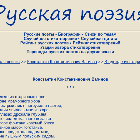
Русские поэты
•
Биографии
•
Стихи по темам
Случайное стихотворение
•
Случайная цитата
Рейтинг русских поэтов
•
Рейтинг стихотворений
Угадай автора стихотворения
Переводы русских поэтов на другие языки
кая поэзия
>>
Константин Константинович Вагинов
>>
В одежде из стар
Константин Константинович Вагинов
* * *
ежде из старинных слов

оне мраморного хора

острый лик я погрузил в партер, 

лия явилась мне из хора.

 глазах дрожала глубина

ук сиял домашнего вязанья.

 горе фонтана красный блеск

нное масок гоготанье. 

знь предстала садом мне,

 не пышным польским садом.
