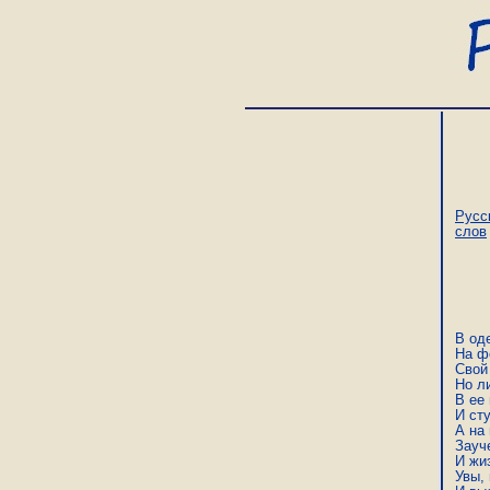
Русс
слов
В од
На ф
Свой 
Но ли
В ее
И ст
А на
Зауче
И жи
Увы,