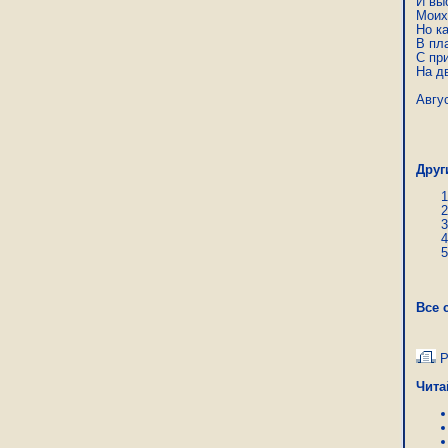
И вы
Моих
Но к
В пл
С пр
На д
Авгу
Кон
Друг
Все 
Р
Чита