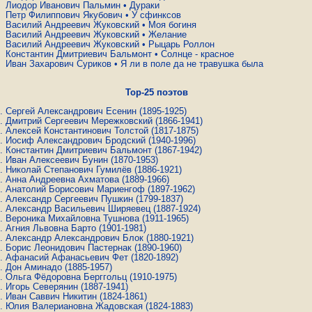
Лиодор Иванович Пальмин
•
Дураки
Петр Филиппович Якубович
•
У сфинксов
Василий Андреевич Жуковский
•
Моя богиня
Василий Андреевич Жуковский
•
Желание
Василий Андреевич Жуковский
•
Рыцарь Роллон
Константин Дмитриевич Бальмонт
•
Солнце - красное
Иван Захарович Суриков
•
Я ли в поле да не травушка была
Top-25 поэтов
Сергей Александрович Есенин
(1895-1925)
Дмитрий Сергеевич Мережковский
(1866-1941)
Алексей Константинович Толстой
(1817-1875)
Иосиф Александрович Бродский
(1940-1996)
Константин Дмитриевич Бальмонт
(1867-1942)
Иван Алексеевич Бунин
(1870-1953)
Николай Степанович Гумилёв
(1886-1921)
Анна Андреевна Ахматова
(1889-1966)
Анатолий Борисович Мариенгоф
(1897-1962)
Александр Сергеевич Пушкин
(1799-1837)
Александр Васильевич Ширяевец
(1887-1924)
Вероника Михайловна Тушнова
(1911-1965)
Агния Львовна Барто
(1901-1981)
Александр Александрович Блок
(1880-1921)
Борис Леонидович Пастернак
(1890-1960)
Афанасий Афанасьевич Фет
(1820-1892)
Дон Аминадо
(1885-1957)
Ольга Фёдоровна Берггольц
(1910-1975)
Игорь Северянин
(1887-1941)
Иван Саввич Никитин
(1824-1861)
Юлия Валериановна Жадовская
(1824-1883)