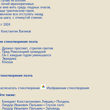
ступаю из колонн

 ночей мрачноречивых.

ак мне жить средь людных очагов,

аще трагическом героя,

ивычкою все отступать назад

ва шага, с откинутой спиною.
ст 1924
стантин Вагинов
ие стихотворения поэта
Дрожал проспект, стреляя светом
Пред Революцией громадной
Он с каждым годом уменьшался
Эвридика
Юноша
стихотворения поэта
аспечатать стихотворение
Изображение стихотворения
йте также:
Бенедикт Константинович Лившиц
•
Полдень
Лиодор Иванович Пальмин
•
Глухое село
Лиодор Иванович Пальмин
•
Заповедь