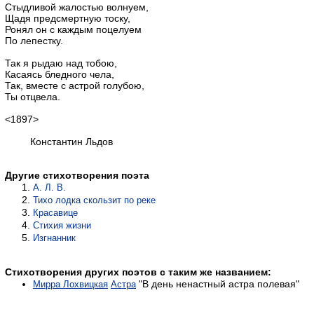
Стыдливой жалостью волнуем,
Щадя предсмертную тоску,
Ронял он с каждым поцелуем
По лепестку.
Так я рыдаю над тобою,
Касаясь бледного чела,
Так, вместе с астрой голубою,
Ты отцвела.
<1897>
Константин Льдов
Другие стихотворения поэта
А. Л. В.
Тихо лодка скользит по реке
Красавице
Стихия жизни
Изгнанник
Стихотворения других поэтов с таким же названием:
"В день ненастный астра полевая"
Мирра Лохвицкая
Астра