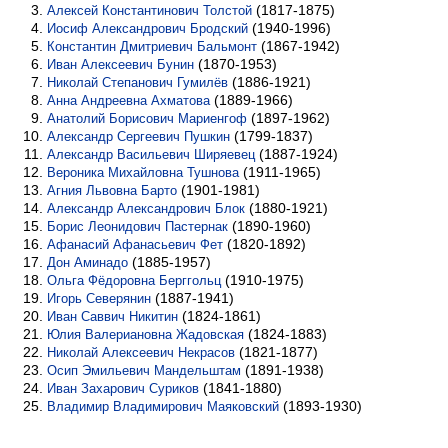
(1817-1875)
Алексей Константинович Толстой
(1940-1996)
Иосиф Александрович Бродский
(1867-1942)
Константин Дмитриевич Бальмонт
(1870-1953)
Иван Алексеевич Бунин
(1886-1921)
Николай Степанович Гумилёв
(1889-1966)
Анна Андреевна Ахматова
(1897-1962)
Анатолий Борисович Мариенгоф
(1799-1837)
Александр Сергеевич Пушкин
(1887-1924)
Александр Васильевич Ширяевец
(1911-1965)
Вероника Михайловна Тушнова
(1901-1981)
Агния Львовна Барто
(1880-1921)
Александр Александрович Блок
(1890-1960)
Борис Леонидович Пастернак
(1820-1892)
Афанасий Афанасьевич Фет
(1885-1957)
Дон Аминадо
(1910-1975)
Ольга Фёдоровна Берггольц
(1887-1941)
Игорь Северянин
(1824-1861)
Иван Саввич Никитин
(1824-1883)
Юлия Валериановна Жадовская
(1821-1877)
Николай Алексеевич Некрасов
(1891-1938)
Осип Эмильевич Мандельштам
(1841-1880)
Иван Захарович Суриков
(1893-1930)
Владимир Владимирович Маяковский