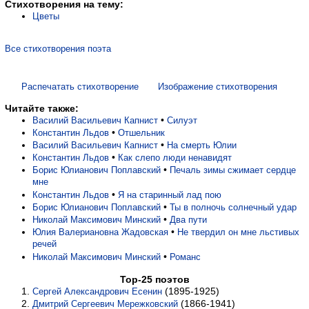
Стихотворения на тему:
Цветы
Все стихотворения поэта
Распечатать стихотворение
Изображение стихотворения
Читайте также:
•
Василий Васильевич Капнист
Силуэт
•
Константин Льдов
Отшельник
•
Василий Васильевич Капнист
На смерть Юлии
•
Константин Льдов
Как слепо люди ненавидят
•
Борис Юлианович Поплавский
Печаль зимы сжимает сердце
мне
•
Константин Льдов
Я на старинный лад пою
•
Борис Юлианович Поплавский
Ты в полночь солнечный удар
•
Николай Максимович Минский
Два пути
•
Юлия Валериановна Жадовская
Не твердил он мне льстивых
речей
•
Николай Максимович Минский
Романс
Top-25 поэтов
(1895-1925)
Сергей Александрович Есенин
(1866-1941)
Дмитрий Сергеевич Мережковский