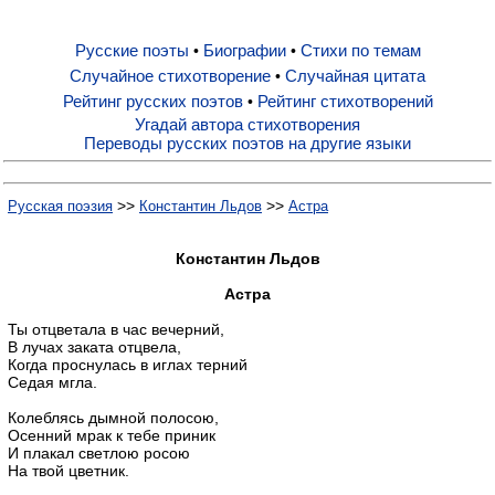
Русские поэты
Биографии
Стихи по темам
•
•
Русские поэты
Случайное стихотворение
Случайная цитата
•
Рейтинг русских поэтов
Рейтинг стихотворений
•
Биографии
Угадай автора стихотворения
Переводы русских поэтов на другие языки
Стихи по темам
>>
>>
Русская поэзия
Константин Льдов
Астра
Случайное стихотворение
Константин Льдов
Астра
Случайная цитата
Ты отцветала в час вечерний,
В лучах заката отцвела,
Когда проснулась в иглах терний
Седая мгла.
Рейтинг русских поэтов
Колеблясь дымной полосою,
Осенний мрак к тебе приник
Рейтинг стихотворений
И плакал светлою росою
На твой цветник.