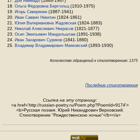
(1885-1957)
Дон Аминадо
(1910-1975)
Ольга Фёдоровна Берггольц
(1887-1941)
Игорь Северянин
(1824-1861)
Иван Саввич Никитин
(1824-1883)
Юлия Валериановна Жадовская
(1821-1877)
Николай Алексеевич Некрасов
(1891-1938)
Осип Эмильевич Мандельштам
(1841-1880)
Иван Захарович Суриков
(1893-1930)
Владимир Владимирович Маяковский
Количество обращений к стихотворению: 1375
Последние стихотворения
Ссылка на эту страницу:
<a href='http://russian-poetry.ru/Poem.php?PoemId=9174'>
<b>Русская поэзия. Юрий Никандрович Верховский.
Стихотворение "Рождественскою ночью"</b></a>