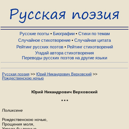
Русские поэты
Биографии
Русские поэты
Биографии
Стихи по темам
•
•
Случайное стихотворение
Случайная цитата
•
Рейтинг русских поэтов
Рейтинг стихотворений
•
Стихи по темам
Угадай автора стихотворения
Переводы русских поэтов на другие языки
Случайное стихотворение
>>
>>
Русская поэзия
Юрий Никандрович Верховский
Рождественскою ночью
Случайная цитата
Юрий Никандрович Верховский
Рейтинг русских поэтов
* * *
Поликсене
Рейтинг стихотворений
Рождественскою ночью,
Прощения моля,
Узрела бы воочью