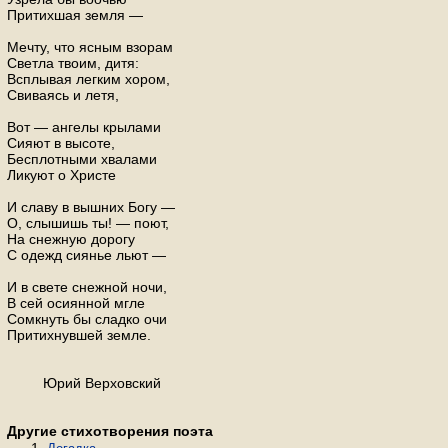
Притихшая земля —
Мечту, что ясным взорам
Светла твоим, дитя:
Всплывая легким хором,
Свиваясь и летя,
Вот — ангелы крылами
Сияют в высоте,
Бесплотными хвалами
Ликуют о Христе
И славу в вышних Богу —
О, слышишь ты! — поют,
На снежную дорогу
С одежд сиянье льют —
И в свете снежной ночи,
В сей осиянной мгле
Сомкнуть бы сладко очи
Притихнувшей земле.
Юрий Верховский
Другие стихотворения поэта