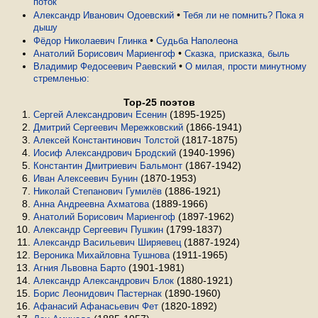
поток
•
Александр Иванович Одоевский
Тебя ли не помнить? Пока я
дышу
•
Фёдор Николаевич Глинка
Судьба Наполеона
•
Анатолий Борисович Мариенгоф
Сказка, присказка, быль
•
Владимир Федосеевич Раевский
О милая, прости минутному
стремленью:
Top-25 поэтов
(1895-1925)
Сергей Александрович Есенин
(1866-1941)
Дмитрий Сергеевич Мережковский
(1817-1875)
Алексей Константинович Толстой
(1940-1996)
Иосиф Александрович Бродский
(1867-1942)
Константин Дмитриевич Бальмонт
(1870-1953)
Иван Алексеевич Бунин
(1886-1921)
Николай Степанович Гумилёв
(1889-1966)
Анна Андреевна Ахматова
(1897-1962)
Анатолий Борисович Мариенгоф
(1799-1837)
Александр Сергеевич Пушкин
(1887-1924)
Александр Васильевич Ширяевец
(1911-1965)
Вероника Михайловна Тушнова
(1901-1981)
Агния Львовна Барто
(1880-1921)
Александр Александрович Блок
(1890-1960)
Борис Леонидович Пастернак
(1820-1892)
Афанасий Афанасьевич Фет