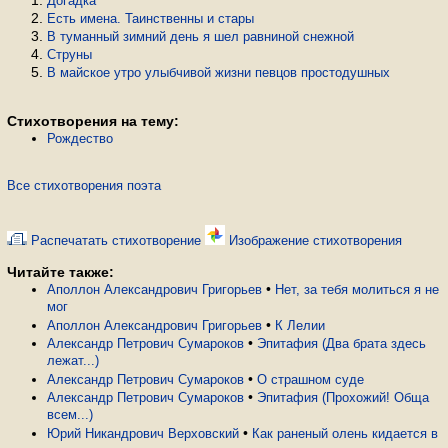
Догадка
Есть имена. Таинственны и стары
В туманный зимний день я шел равниной снежной
Струны
В майское утро улыбчивой жизни певцов простодушных
Стихотворения на тему:
Рождество
Все стихотворения поэта
Распечатать стихотворение
Изображение стихотворения
Читайте также:
•
Аполлон Александрович Григорьев
Нет, за тебя молиться я не
мог
•
Аполлон Александрович Григорьев
К Лелии
•
Александр Петрович Сумароков
Эпитафия (Два брата здесь
лежат...)
•
Александр Петрович Сумароков
О страшном суде
•
Александр Петрович Сумароков
Эпитафия (Прохожий! Обща
всем...)
•
Юрий Никандрович Верховский
Как раненый олень кидается в