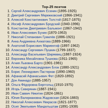
Top-25 поэтов
(1895-1925)
Сергей Александрович Есенин
(1866-1941)
Дмитрий Сергеевич Мережковский
(1817-1875)
Алексей Константинович Толстой
(1940-1996)
Иосиф Александрович Бродский
(1867-1942)
Константин Дмитриевич Бальмонт
(1870-1953)
Иван Алексеевич Бунин
(1886-1921)
Николай Степанович Гумилёв
(1889-1966)
Анна Андреевна Ахматова
(1897-1962)
Анатолий Борисович Мариенгоф
(1799-1837)
Александр Сергеевич Пушкин
(1887-1924)
Александр Васильевич Ширяевец
(1911-1965)
Вероника Михайловна Тушнова
(1901-1981)
Агния Львовна Барто
(1880-1921)
Александр Александрович Блок
(1890-1960)
Борис Леонидович Пастернак
(1820-1892)
Афанасий Афанасьевич Фет
(1885-1957)
Дон Аминадо
(1910-1975)
Ольга Фёдоровна Берггольц
(1887-1941)
Игорь Северянин
(1824-1861)
Иван Саввич Никитин
(1824-1883)
Юлия Валериановна Жадовская
(1821-1877)
Николай Алексеевич Некрасов
(1891-1938)
Осип Эмильевич Мандельштам