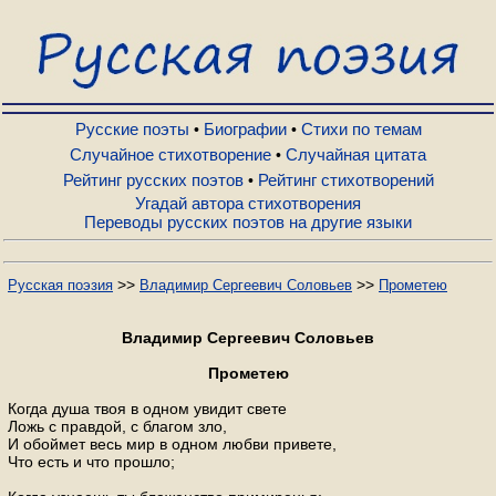
Русские поэты
Биографии
Русские поэты
Биографии
Стихи по темам
•
•
Случайное стихотворение
Случайная цитата
•
Рейтинг русских поэтов
Рейтинг стихотворений
•
Стихи по темам
Угадай автора стихотворения
Переводы русских поэтов на другие языки
Случайное стихотворение
>>
>>
Русская поэзия
Владимир Сергеевич Соловьев
Прометею
Случайная цитата
Владимир Сергеевич Соловьев
Прометею
Рейтинг русских поэтов
Когда душа твоя в одном увидит свете
Ложь с правдой, с благом зло,
И обоймет весь мир в одном любви привете,
Рейтинг стихотворений
Что есть и что прошло;