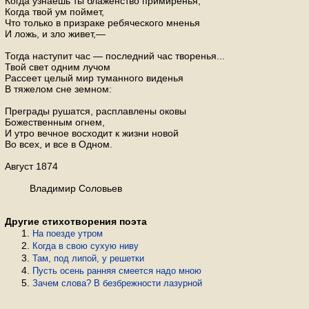
Когда узнаешь ты блаженство примиренья;
Когда твой ум поймет,
Что только в призраке ребяческого мненья
И ложь, и зло живет,—
Тогда наступит час — последний час творенья...
Твой свет одним лучом
Рассеет целый мир туманного виденья
В тяжелом сне земном:
Преграды рушатся, расплавлены оковы
Божественным огнем,
И утро вечное восходит к жизни новой
Во всех, и все в Одном.
Август 1874
Владимир Соловьев
Другие стихотворения поэта
На поезде утром
Когда в свою сухую ниву
Там, под липой, у решетки
Пусть осень ранняя смеется надо мною
Зачем слова? В безбрежности лазурной