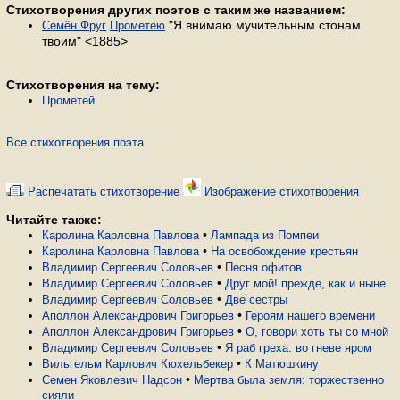
Стихотворения других поэтов с таким же названием:
"Я внимаю мучительным стонам
Семён Фруг
Прометею
твоим" <1885>
Стихотворения на тему:
Прометей
Все стихотворения поэта
Распечатать стихотворение
Изображение стихотворения
Читайте также:
•
Каролина Карловна Павлова
Лампада из Помпеи
•
Каролина Карловна Павлова
На освобождение крестьян
•
Владимир Сергеевич Соловьев
Песня офитов
•
Владимир Сергеевич Соловьев
Друг мой! прежде, как и ныне
•
Владимир Сергеевич Соловьев
Две сестры
•
Аполлон Александрович Григорьев
Героям нашего времени
•
Аполлон Александрович Григорьев
О, говори хоть ты со мной
•
Владимир Сергеевич Соловьев
Я раб греха: во гневе яром
•
Вильгельм Карлович Кюхельбекер
К Матюшкину
•
Семен Яковлевич Надсон
Мертва была земля: торжественно
сияли