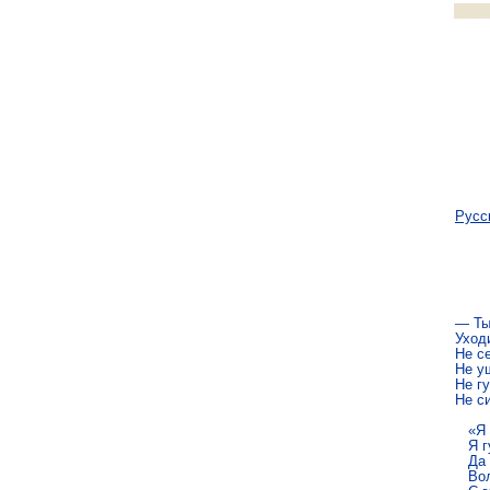
Русс
— Ты
Уходи
Не с
Не уш
Не гу
Не си
   «Я
   Я 
   Д
   Во