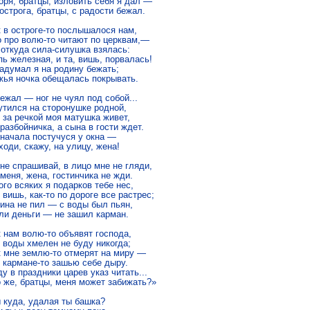
горя, братцы, изловить себя я дал —

 острога, братцы, с радости бежал.

к в остроге-то послышалося нам,

о про волю-то читают по церквам,—

 откуда сила-силушка взялась:

пь железная, и та, вишь, порвалась!

задумал я на родину бежать;

ожья ночка обещалась покрывать.

бежал — ног не чуял под собой...

утился на сторонушке родной,

т за речкой моя матушка живет,

 разбойничка, а сына в гости ждет.

сначала постучуся у окна —

ходи, скажу, на улицу, жена!

 не спрашивай, в лицо мне не гляди,

 меня, жена, гостинчика не жди.

ого всяких я подарков тебе нес,

, вишь, как-то по дороге все растрес;

вина не пил — с воды был пьян,

ыли деньги — не зашил карман.

к нам волю-то объявят господа,

с воды хмелен не буду никогда;

к мне землю-то отмерят на миру —

в кармане-то зашью себе дыру.

ду в праздники царев указ читать...

о же, братцы, меня может забижать?»

 куда, удалая ты башка?
