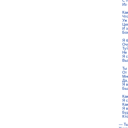
   С 
   Из
   Ка
   Чт
   Уж
   Це
   И 
   Б
   Я 
   Оч
   Ту
   Не
   Я 
   Вы
   Ты
   От
   Мн
   Да
   Я 
   Б
   Ка
   Я 
   Ка
   Я 
   Бу
   Кт
— Ты