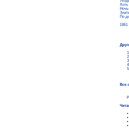
Уходи
Хоть
Ночь-
Знать
По д
1861
Яко
Друг
Все 
Р
Чита