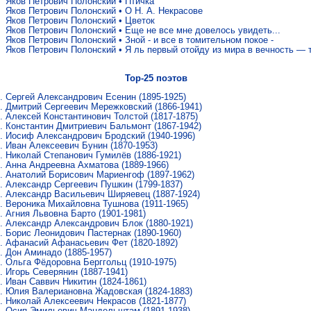
Яков Петрович Полонский
•
Птичка
Яков Петрович Полонский
•
О Н. А. Некрасове
Яков Петрович Полонский
•
Цветок
Яков Петрович Полонский
•
Еще не все мне довелось увидеть...
Яков Петрович Полонский
•
Зной - и все в томительном покое -
Яков Петрович Полонский
•
Я ль первый отойду из мира в вечность — 
Top-25 поэтов
Сергей Александрович Есенин
(1895-1925)
Дмитрий Сергеевич Мережковский
(1866-1941)
Алексей Константинович Толстой
(1817-1875)
Константин Дмитриевич Бальмонт
(1867-1942)
Иосиф Александрович Бродский
(1940-1996)
Иван Алексеевич Бунин
(1870-1953)
Николай Степанович Гумилёв
(1886-1921)
Анна Андреевна Ахматова
(1889-1966)
Анатолий Борисович Мариенгоф
(1897-1962)
Александр Сергеевич Пушкин
(1799-1837)
Александр Васильевич Ширяевец
(1887-1924)
Вероника Михайловна Тушнова
(1911-1965)
Агния Львовна Барто
(1901-1981)
Александр Александрович Блок
(1880-1921)
Борис Леонидович Пастернак
(1890-1960)
Афанасий Афанасьевич Фет
(1820-1892)
Дон Аминадо
(1885-1957)
Ольга Фёдоровна Берггольц
(1910-1975)
Игорь Северянин
(1887-1941)
Иван Саввич Никитин
(1824-1861)
Юлия Валериановна Жадовская
(1824-1883)
Николай Алексеевич Некрасов
(1821-1877)
Осип Эмильевич Мандельштам
(1891-1938)