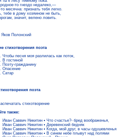
 ты к лесу темному пока.

 родное-то гнездо недалеко,—

то месячна: признать тебя легко.

, тебе в дому хозяином не быть,

орогам, значит, велено ловить.
в Полонский
ие стихотворения поэта
Чтобы песня моя разлилась как поток,
В гостиной
Поэту-гражданину
Опасение
Сатар
стихотворения поэта
аспечатать стихотворение
йте также:
Иван Саввич Никитин
•
Что счастье?- бред воображенья,
Иван Саввич Никитин
•
Деревенский бедняк
Иван Саввич Никитин
•
Когда, мой друг, в часы одушевленья
Иван Саввич Никитин
•
В синем небе плывут над полями