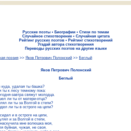
Русские поэты
•
Биографии
•
Стихи по темам
Случайное стихотворение
•
Случайная цитата
Рейтинг русских поэтов
•
Рейтинг стихотворений
Угадай автора стихотворения
Переводы русских поэтов на другие языки
кая поэзия
>>
Яков Петрович Полонский
>>
Беглый
Яков Петрович Полонский
Беглый
 куда, удалая ты башка?

 ты к лесу темному пока:

егодня-завтра свяжут молодца.

ел ли ты от матери-отца?

лял ли ты за Волгой в степи?

дел ли ты в остроге на цепи?

 сидел и в остроге на цепи,

гулял и за Волгой в степи,

а наскучила мне волюшка моя,

ля буйная, чужая, не своя.
