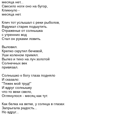
месяца нет...
Свесило ноги оно на бугор,
Кликнуло -
месяца нет.
Клич тот услышал с реки рыболов,
Вздумал старик подшутить.
Отраженье от солнышка
с утренних вод
Стал он руками ловить.
Выловил.
Крепко скрутил бечевой,
Уши коленом примял.
Вылез и тихо на луч золотой
Солнечных век
привязал.
Солнышко к богу глаза подняло
И сказало:
"Тяжек мой труд!"
И вдруг солнышку
что-то веки свело,
Оглянулося - месяц как тут.
Как белка на ветке, у солнца в глазах
Запрыгала радость...
Но вдруг...