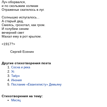
Луч оборвался,
и по скользким холмам
Отраженье скатилось в луг.
Солнышко испугалось...
А старый дед,
Смеясь, грохотал, как гром.
И голубем синим
вечерний свет
Махал ему в рот крылом.
<1917?>
Сергей Есенин
Другие стихотворения поэта
Сосна и река
Ус
Табун
Инония
Послание «Евангилисту» Демьяну
Стихотворения на тему:
Месяц