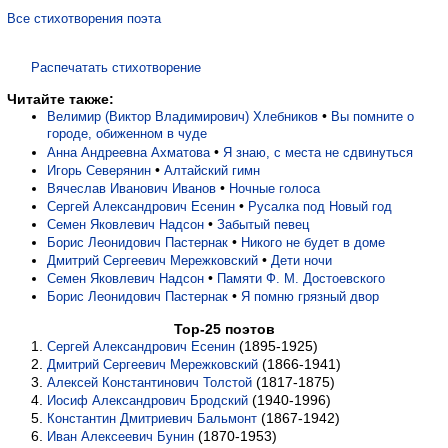
Все стихотворения поэта
Распечатать стихотворение
Читайте также:
•
Велимир (Виктор Владимирович) Хлебников
Вы помните о
городе, обиженном в чуде
•
Анна Андреевна Ахматова
Я знаю, с места не сдвинуться
•
Игорь Северянин
Алтайский гимн
•
Вячеслав Иванович Иванов
Ночные голоса
•
Сергей Александрович Есенин
Русалка под Новый год
•
Семен Яковлевич Надсон
Забытый певец
•
Борис Леонидович Пастернак
Никого не будет в доме
•
Дмитрий Сергеевич Мережковский
Дети ночи
•
Семен Яковлевич Надсон
Памяти Ф. М. Достоевского
•
Борис Леонидович Пастернак
Я помню грязный двор
Top-25 поэтов
(1895-1925)
Сергей Александрович Есенин
(1866-1941)
Дмитрий Сергеевич Мережковский
(1817-1875)
Алексей Константинович Толстой
(1940-1996)
Иосиф Александрович Бродский
(1867-1942)
Константин Дмитриевич Бальмонт
(1870-1953)
Иван Алексеевич Бунин