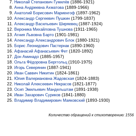
(1886-1921)
Николай Степанович Гумилёв
(1889-1966)
Анна Андреевна Ахматова
(1897-1962)
Анатолий Борисович Мариенгоф
(1799-1837)
Александр Сергеевич Пушкин
(1887-1924)
Александр Васильевич Ширяевец
(1911-1965)
Вероника Михайловна Тушнова
(1901-1981)
Агния Львовна Барто
(1880-1921)
Александр Александрович Блок
(1890-1960)
Борис Леонидович Пастернак
(1820-1892)
Афанасий Афанасьевич Фет
(1885-1957)
Дон Аминадо
(1910-1975)
Ольга Фёдоровна Берггольц
(1887-1941)
Игорь Северянин
(1824-1861)
Иван Саввич Никитин
(1824-1883)
Юлия Валериановна Жадовская
(1821-1877)
Николай Алексеевич Некрасов
(1891-1938)
Осип Эмильевич Мандельштам
(1841-1880)
Иван Захарович Суриков
(1893-1930)
Владимир Владимирович Маяковский
Количество обращений к стихотворению: 1556