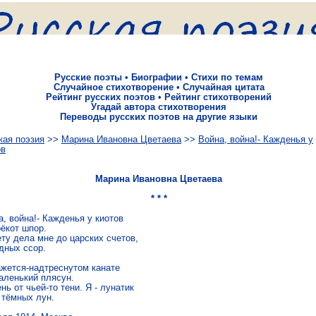
Русские поэты
•
Биографии
•
Стихи по темам
Случайное стихотворение
•
Случайная цитата
Рейтинг русских поэтов
•
Рейтинг стихотворений
Угадай автора стихотворения
Переводы русских поэтов на другие языки
кая поэзия
>>
Марина Ивановна Цветаева
>>
Война, война!- Кажденья у
ов
Марина Ивановна Цветаева
* * *
, война!- Кажденья у киотов

ёкот шпор.

ту дела мне до царских счетов,

дных ссор.

ажется-надтреснутом канате

аленький плясун.

ень от чьей-то тени. Я - лунатик

 тёмных лун.