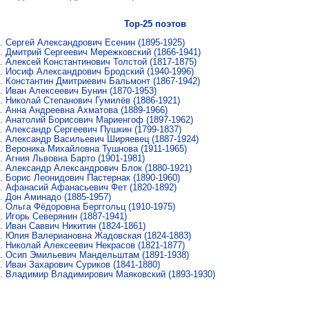
Top-25 поэтов
Сергей Александрович Есенин
(1895-1925)
Дмитрий Сергеевич Мережковский
(1866-1941)
Алексей Константинович Толстой
(1817-1875)
Иосиф Александрович Бродский
(1940-1996)
Константин Дмитриевич Бальмонт
(1867-1942)
Иван Алексеевич Бунин
(1870-1953)
Николай Степанович Гумилёв
(1886-1921)
Анна Андреевна Ахматова
(1889-1966)
Анатолий Борисович Мариенгоф
(1897-1962)
Александр Сергеевич Пушкин
(1799-1837)
Александр Васильевич Ширяевец
(1887-1924)
Вероника Михайловна Тушнова
(1911-1965)
Агния Львовна Барто
(1901-1981)
Александр Александрович Блок
(1880-1921)
Борис Леонидович Пастернак
(1890-1960)
Афанасий Афанасьевич Фет
(1820-1892)
Дон Аминадо
(1885-1957)
Ольга Фёдоровна Берггольц
(1910-1975)
Игорь Северянин
(1887-1941)
Иван Саввич Никитин
(1824-1861)
Юлия Валериановна Жадовская
(1824-1883)
Николай Алексеевич Некрасов
(1821-1877)
Осип Эмильевич Мандельштам
(1891-1938)
Иван Захарович Суриков
(1841-1880)
Владимир Владимирович Маяковский
(1893-1930)