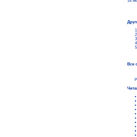
16 и
Мар
Друг
Все 
Р
Чита