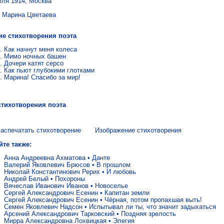
юля 1914, Москва
ина Цветаева
ие стихотворения поэта
Как начнут меня колеса
Мимо ночных башен
Дочери катят серсо
Как пьют глубокими глотками
Марина! Спасибо за мир!
стихотворения поэта
аспечатать стихотворение
Изображение стихотворения
йте также:
Анна Андреевна Ахматова
•
Данте
Валерий Яковлевич Брюсов
•
В прошлом
Николай Константинович Рерих
•
И любовь
Андрей Белый
•
Похороны
Вячеслав Иванович Иванов
•
Новоселье
Сергей Александрович Есенин
•
Капитан земли
Сергей Александрович Есенин
•
Чёрная, потом пропахшая выть!
Семен Яковлевич Надсон
•
Испытывал ли ты, что значит задыхаться
Арсений Александрович Тарковский
•
Поздняя зрелость
Мирра Александровна Лохвицкая
•
Элегия