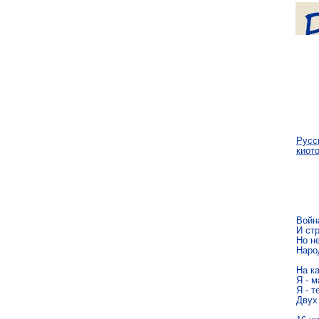
Русс
киот
Война
И стр
Но не
Наро
На к
Я - м
Я - т
Двух