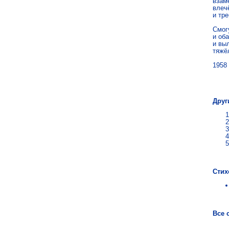
взаме
влеч
и тре
Смог
и оба
и выл
тяжё
1958
Бел
Друг
Стих
Все 