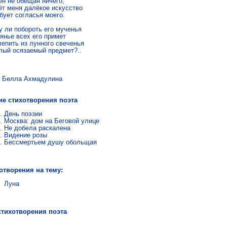
н не обещая ничего,

ёт меня далёкое искусство

бует согласья моего.

у ли побороть его мученья

янье всех его примет

епить из лунного свеченья

лый осязаемый предмет?..
ла Ахмадулина
ие стихотворения поэта
День поэзии
Москва: дом на Беговой улице
Не добела раскалена
Видение розы
Бессмертьем душу обольщая
отворения на тему:
Луна
стихотворения поэта