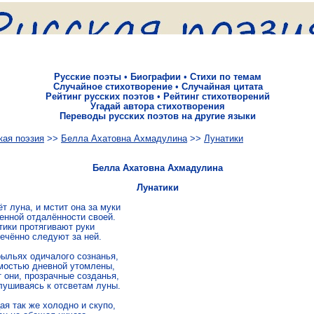
Русские поэты
•
Биографии
•
Стихи по темам
Случайное стихотворение
•
Случайная цитата
Рейтинг русских поэтов
•
Рейтинг стихотворений
Угадай автора стихотворения
Переводы русских поэтов на другие языки
кая поэзия
>>
Белла Ахатовна Ахмадулина
>>
Лунатики
Белла Ахатовна Ахмадулина
Лунатики
т луна, и мстит она за муки

енной отдалённости своей.

тики протягивают руки

ечённо следуют за ней.

рыльях одичалого сознанья,

мостью дневной утомлены,

 они, прозрачные созданья,

лушиваясь к отсветам луны.

я так же холодно и скупо,
