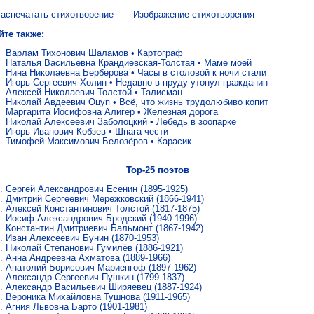
аспечатать стихотворение
Изображение стихотворения
йте также:
Варлам Тихонович Шаламов
•
Картограф
Наталья Васильевна Крандиевская-Толстая
•
Маме моей
Нина Николаевна Берберова
•
Часы в столовой к ночи стали
Игорь Сергеевич Холин
•
Недавно в пруду утонул гражданин
Алексей Николаевич Толстой
•
Талисман
Николай Авдеевич Оцуп
•
Всё, что жизнь трудолюбиво копит
Маргарита Иосифовна Алигер
•
Железная дорога
Николай Алексеевич Заболоцкий
•
Лебедь в зоопарке
Игорь Иванович Кобзев
•
Шпага чести
Тимофей Максимович Белозёров
•
Карасик
Top-25 поэтов
Сергей Александрович Есенин
(1895-1925)
Дмитрий Сергеевич Мережковский
(1866-1941)
Алексей Константинович Толстой
(1817-1875)
Иосиф Александрович Бродский
(1940-1996)
Константин Дмитриевич Бальмонт
(1867-1942)
Иван Алексеевич Бунин
(1870-1953)
Николай Степанович Гумилёв
(1886-1921)
Анна Андреевна Ахматова
(1889-1966)
Анатолий Борисович Мариенгоф
(1897-1962)
Александр Сергеевич Пушкин
(1799-1837)
Александр Васильевич Ширяевец
(1887-1924)
Вероника Михайловна Тушнова
(1911-1965)
Агния Львовна Барто
(1901-1981)