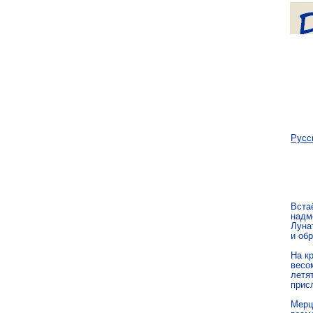
Русс
Встаё
надм
Луна
и обр
На к
весо
летят
прис
Мерца