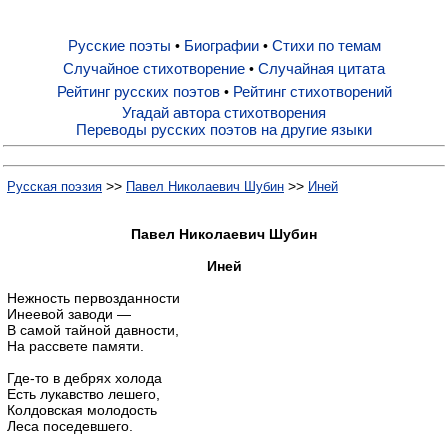
Русские поэты
Биографии
Стихи по темам
•
•
Русские поэты
Случайное стихотворение
Случайная цитата
•
Рейтинг русских поэтов
Рейтинг стихотворений
•
Биографии
Угадай автора стихотворения
Переводы русских поэтов на другие языки
Стихи по темам
>>
>>
Русская поэзия
Павел Николаевич Шубин
Иней
Случайное стихотворение
Павел Николаевич Шубин
Иней
Случайная цитата
Нежность первозданности
Инеевой заводи —
В самой тайной давности,
На рассвете памяти.
Рейтинг русских поэтов
Где-то в дебрях холода
Есть лукавство лешего,
Рейтинг стихотворений
Колдовская молодость
Леса поседевшего.