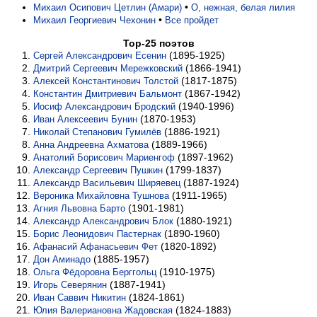
•
Михаил Осипович Цетлин (Амари)
О, нежная, белая лилия
•
Михаил Георгиевич Чехонин
Все пройдет
Top-25 поэтов
(1895-1925)
Сергей Александрович Есенин
(1866-1941)
Дмитрий Сергеевич Мережковский
(1817-1875)
Алексей Константинович Толстой
(1867-1942)
Константин Дмитриевич Бальмонт
(1940-1996)
Иосиф Александрович Бродский
(1870-1953)
Иван Алексеевич Бунин
(1886-1921)
Николай Степанович Гумилёв
(1889-1966)
Анна Андреевна Ахматова
(1897-1962)
Анатолий Борисович Мариенгоф
(1799-1837)
Александр Сергеевич Пушкин
(1887-1924)
Александр Васильевич Ширяевец
(1911-1965)
Вероника Михайловна Тушнова
(1901-1981)
Агния Львовна Барто
(1880-1921)
Александр Александрович Блок
(1890-1960)
Борис Леонидович Пастернак
(1820-1892)
Афанасий Афанасьевич Фет
(1885-1957)
Дон Аминадо
(1910-1975)
Ольга Фёдоровна Берггольц
(1887-1941)
Игорь Северянин
(1824-1861)
Иван Саввич Никитин
(1824-1883)
Юлия Валериановна Жадовская