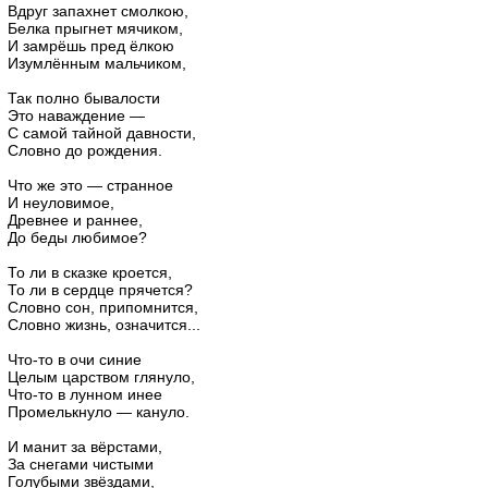
Вдруг запахнет смолкою,
Белка прыгнет мячиком,
И замрёшь пред ёлкою
Изумлённым мальчиком,
Так полно бывалости
Это наваждение —
С самой тайной давности,
Словно до рождения.
Что же это — странное
И неуловимое,
Древнее и раннее,
До беды любимое?
То ли в сказке кроется,
То ли в сердце прячется?
Словно сон, припомнится,
Словно жизнь, означится...
Что-то в очи синие
Целым царством глянуло,
Что-то в лунном инее
Промелькнуло — кануло.
И манит за вёрстами,
За снегами чистыми
Голубыми звёздами,