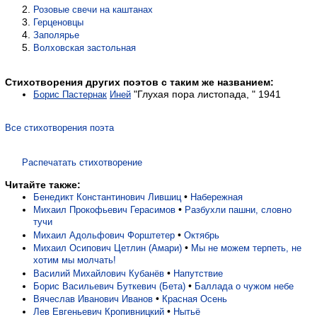
Розовые свечи на каштанах
Герценовцы
Заполярье
Волховская застольная
Стихотворения других поэтов с таким же названием:
"Глухая пора листопада, " 1941
Борис Пастернак
Иней
Все стихотворения поэта
Распечатать стихотворение
Читайте также:
•
Бенедикт Константинович Лившиц
Набережная
•
Михаил Прокофьевич Герасимов
Разбухли пашни, словно
тучи
•
Михаил Адольфович Форштетер
Октябрь
•
Михаил Осипович Цетлин (Амари)
Мы не можем терпеть, не
хотим мы молчать!
•
Василий Михайлович Кубанёв
Напутствие
•
Борис Васильевич Буткевич (Бета)
Баллада о чужом небе
•
Вячеслав Иванович Иванов
Красная Осень
•
Лев Евгеньевич Кропивницкий
Нытьё