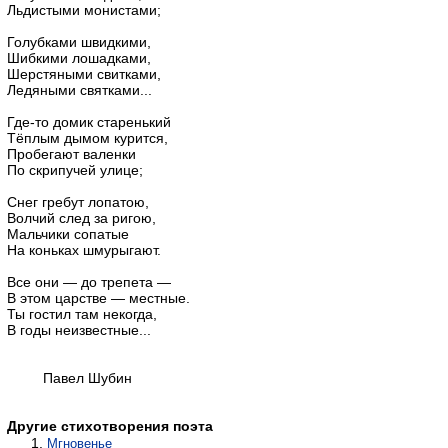
Льдистыми монистами;
Голубками швидкими,
Шибкими лошадками,
Шерстяными свитками,
Ледяными святками...
Где-то домик старенький
Тёплым дымом курится,
Пробегают валенки
По скрипучей улице;
Снег гребут лопатою,
Волчий след за ригою,
Мальчики сопатые
На коньках шмурыгают.
Все они — до трепета —
В этом царстве — местные.
Ты гостил там некогда,
В годы неизвестные...
Павел Шубин
Другие стихотворения поэта
Мгновенье