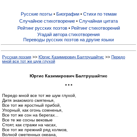
Русские поэты
Биографии
Стихи по темам
•
•
Русские поэты
Случайное стихотворение
Случайная цитата
•
Рейтинг русских поэтов
Рейтинг стихотворений
•
Биографии
Угадай автора стихотворения
Переводы русских поэтов на другие языки
Стихи по темам
>>
>>
Русская поэзия
Юргис Казимирович Балтрушайтис
Передо
мной все тот же шум глухой
Случайное стихотворение
Юргис Казимирович Балтрушайтис
* * *
Случайная цитата
Передо мной все тот же шум глухой,
Дитя знакомого смятенья,
Все тот же яростный прибой,
Рейтинг русских поэтов
Упорный, как огонь сомненья,
Все тот же сон на берегах...
Все те же сосны вековые
Рейтинг стихотворений
Стоят, как стражи на часах,
Все тот же прежний ряд холмов,
Волной сметенных океана,