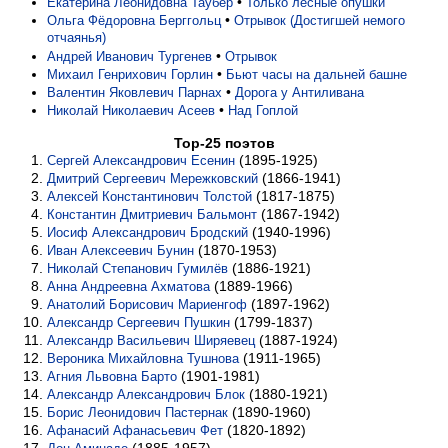
•
Екатерина Леонидовна Таубер
Только лесные опушки
•
Ольга Фёдоровна Берггольц
Отрывок (Достигшей немого
отчаянья)
•
Андрей Иванович Тургенев
Отрывок
•
Михаил Генрихович Горлин
Бьют часы на дальней башне
•
Валентин Яковлевич Парнах
До­ро­га у Ан­ти­ли­ва­на
•
Николай Николаевич Асеев
Над Гоплой
Top-25 поэтов
(1895-1925)
Сергей Александрович Есенин
(1866-1941)
Дмитрий Сергеевич Мережковский
(1817-1875)
Алексей Константинович Толстой
(1867-1942)
Константин Дмитриевич Бальмонт
(1940-1996)
Иосиф Александрович Бродский
(1870-1953)
Иван Алексеевич Бунин
(1886-1921)
Николай Степанович Гумилёв
(1889-1966)
Анна Андреевна Ахматова
(1897-1962)
Анатолий Борисович Мариенгоф
(1799-1837)
Александр Сергеевич Пушкин
(1887-1924)
Александр Васильевич Ширяевец
(1911-1965)
Вероника Михайловна Тушнова
(1901-1981)
Агния Львовна Барто
(1880-1921)
Александр Александрович Блок
(1890-1960)
Борис Леонидович Пастернак
(1820-1892)
Афанасий Афанасьевич Фет