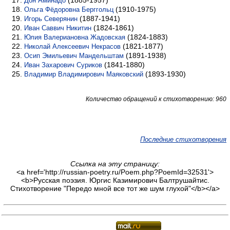
(1885-1957)
Дон Аминадо
(1910-1975)
Ольга Фёдоровна Берггольц
(1887-1941)
Игорь Северянин
(1824-1861)
Иван Саввич Никитин
(1824-1883)
Юлия Валериановна Жадовская
(1821-1877)
Николай Алексеевич Некрасов
(1891-1938)
Осип Эмильевич Мандельштам
(1841-1880)
Иван Захарович Суриков
(1893-1930)
Владимир Владимирович Маяковский
Количество обращений к стихотворению: 960
Последние стихотворения
Ссылка на эту страницу:
<a href='http://russian-poetry.ru/Poem.php?PoemId=32531'>
<b>Русская поэзия. Юргис Казимирович Балтрушайтис.
Стихотворение "Передо мной все тот же шум глухой"</b></a>