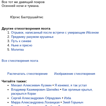
Все тот же давящий покров
Осенней ночи и тумана.
Юргис Балтрушайтис
Другие стихотворения поэта
Отрывок, написанный после встречи с умирающим Ибсеном
Предвижу разумом крушенье
Путь к синеве
Ныне и присно
Молитва
Все стихотворения поэта
Распечатать стихотворение
Изображение стихотворения
Читайте также:
•
Михаил Алексеевич Кузмин
Я изнемог, я так устал
•
Владимир Казимирович Шилейко
Как орлиные крылья,
раскрылся Коран
•
Сергей Александрович Обрадович
Изба
•
Мирра Александровна Лохвицкая
Змей Горыныч