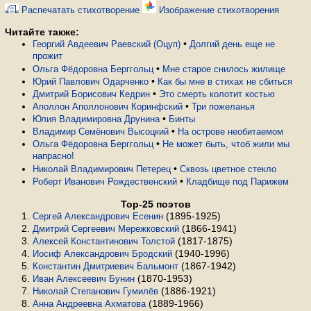
Распечатать стихотворение
Изображение стихотворения
Читайте также:
•
Георгий Авдеевич Раевский (Оцуп)
Долгий день еще не
прожит
•
Ольга Фёдоровна Берггольц
Мне старое снилось жилище
•
Юрий Павлович Одарченко
Как бы мне в стихах не сбиться
•
Дмитрий Борисович Кедрин
Это смерть колотит костью
•
Аполлон Аполлонович Коринфский
Три по­же­ла­нья
•
Юлия Владимировна Друнина
Бинты
•
Владимир Семёнович Высоцкий
На острове необитаемом
•
Ольга Фёдоровна Берггольц
Не может быть, чтоб жили мы
напрасно!
•
Николай Владимирович Петерец
Сквозь цветное стекло
•
Роберт Иванович Рождественский
Кладбище под Парижем
Top-25 поэтов
(1895-1925)
Сергей Александрович Есенин
(1866-1941)
Дмитрий Сергеевич Мережковский
(1817-1875)
Алексей Константинович Толстой
(1940-1996)
Иосиф Александрович Бродский
(1867-1942)
Константин Дмитриевич Бальмонт
(1870-1953)
Иван Алексеевич Бунин
(1886-1921)
Николай Степанович Гумилёв
(1889-1966)
Анна Андреевна Ахматова