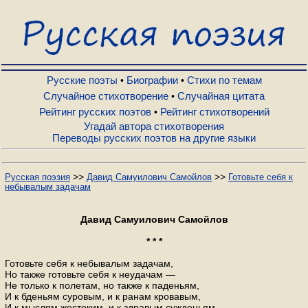
Русские поэты
Биографии
Русские поэты
Биографии
Стихи по темам
•
•
Случайное стихотворение
Случайная цитата
•
Рейтинг русских поэтов
Рейтинг стихотворений
•
Стихи по темам
Угадай автора стихотворения
Переводы русских поэтов на другие языки
Случайное стихотворение
>>
>>
Русская поэзия
Давид Самуилович Самойлов
Готовьте себя к
небывалым задачам
Случайная цитата
Давид Самуилович Самойлов
Рейтинг русских поэтов
* * *
Готовьте себя к небывалым задачам,
Но также готовьте себя к неудачам —
Рейтинг стихотворений
Не только к полетам, но также к паденьям,
И к бденьям суровым, и к ранам кровавым,
И к мыслям жестоким, и к здравым сужденьям.