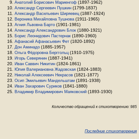
(1897-1962)
Анатолий Борисович Мариенгоф
(1799-1837)
Александр Сергеевич Пушкин
(1887-1924)
Александр Васильевич Ширяевец
(1911-1965)
Вероника Михайловна Тушнова
(1901-1981)
Агния Львовна Барто
(1880-1921)
Александр Александрович Блок
(1890-1960)
Борис Леонидович Пастернак
(1820-1892)
Афанасий Афанасьевич Фет
(1885-1957)
Дон Аминадо
(1910-1975)
Ольга Фёдоровна Берггольц
(1887-1941)
Игорь Северянин
(1824-1861)
Иван Саввич Никитин
(1824-1883)
Юлия Валериановна Жадовская
(1821-1877)
Николай Алексеевич Некрасов
(1891-1938)
Осип Эмильевич Мандельштам
(1841-1880)
Иван Захарович Суриков
(1893-1930)
Владимир Владимирович Маяковский
Количество обращений к стихотворению: 985
Последние стихотворения