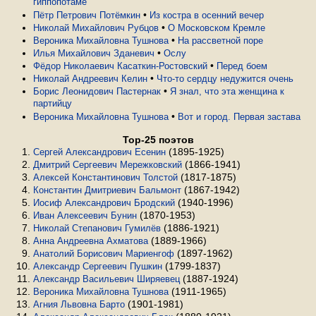
гиппопотаме
•
Пётр Петрович Потёмкин
Из костра в осенний вечер
•
Николай Михайлович Рубцов
О Московском Кремле
•
Вероника Михайловна Тушнова
На рассветной поре
•
Илья Михайлович Зданевич
Ослу
•
Фёдор Николаевич Касаткин-Ростовский
Перед боем
•
Николай Андреевич Келин
Что-то сердцу недужится очень
•
Борис Леонидович Пастернак
Я знал, что эта женщина к
партийцу
•
Вероника Михайловна Тушнова
Вот и город. Первая застава
Top-25 поэтов
(1895-1925)
Сергей Александрович Есенин
(1866-1941)
Дмитрий Сергеевич Мережковский
(1817-1875)
Алексей Константинович Толстой
(1867-1942)
Константин Дмитриевич Бальмонт
(1940-1996)
Иосиф Александрович Бродский
(1870-1953)
Иван Алексеевич Бунин
(1886-1921)
Николай Степанович Гумилёв
(1889-1966)
Анна Андреевна Ахматова
(1897-1962)
Анатолий Борисович Мариенгоф
(1799-1837)
Александр Сергеевич Пушкин
(1887-1924)
Александр Васильевич Ширяевец
(1911-1965)
Вероника Михайловна Тушнова
(1901-1981)
Агния Львовна Барто