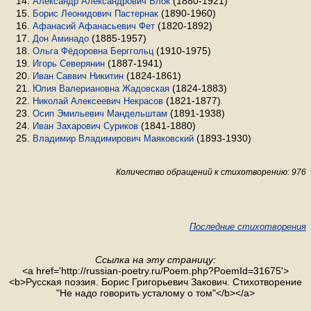
(1880-1921)
Александр Александрович Блок
(1890-1960)
Борис Леонидович Пастернак
(1820-1892)
Афанасий Афанасьевич Фет
(1885-1957)
Дон Аминадо
(1910-1975)
Ольга Фёдоровна Берггольц
(1887-1941)
Игорь Северянин
(1824-1861)
Иван Саввич Никитин
(1824-1883)
Юлия Валериановна Жадовская
(1821-1877)
Николай Алексеевич Некрасов
(1891-1938)
Осип Эмильевич Мандельштам
(1841-1880)
Иван Захарович Суриков
(1893-1930)
Владимир Владимирович Маяковский
Количество обращений к стихотворению: 976
Последние стихотворения
Ссылка на эту страницу:
<a href='http://russian-poetry.ru/Poem.php?PoemId=31675'>
<b>Русская поэзия. Борис Григорьевич Закович. Стихотворение
"Не надо говорить усталому о том"</b></a>