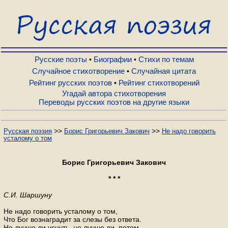
Русские поэты
Биографии
Русские поэты
Биографии
Стихи по темам
•
•
Случайное стихотворение
Случайная цитата
•
Рейтинг русских поэтов
Рейтинг стихотворений
•
Стихи по темам
Угадай автора стихотворения
Переводы русских поэтов на другие языки
Случайное стихотворение
>>
>>
Русская поэзия
Борис Григорьевич Закович
Не надо говорить
усталому о том
Случайная цитата
Борис Григорьевич Закович
Рейтинг русских поэтов
* * *
С.И. Шаршуну
Рейтинг стихотворений
Не надо говорить усталому о том,
Что Бог вознаградит за слезы без ответа.
Не лучше ли уснуть, не лучше ли, потом