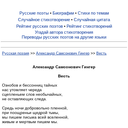
Русские поэты
Биографии
Стихи по темам
•
•
Русские поэты
Случайное стихотворение
Случайная цитата
•
Рейтинг русских поэтов
Рейтинг стихотворений
•
Биографии
Угадай автора стихотворения
Переводы русских поэтов на другие языки
Стихи по темам
>>
>>
Русская поэзия
Александр Самсонович Гингер
Весть
Случайное стихотворение
Александр Самсонович Гингер
Весть
Случайная цитата
Ознобов и бессонниц тайных
нас утомляет череда
сцепленьем слов необычайных,
не оставляющих следа.
Рейтинг русских поэтов
Средь ночи добровольно пленной,
при поощреньи щедрой тьмы,
Рейтинг стихотворений
мы пишем письма всей вселенной,
живым и мертвым пишем мы.