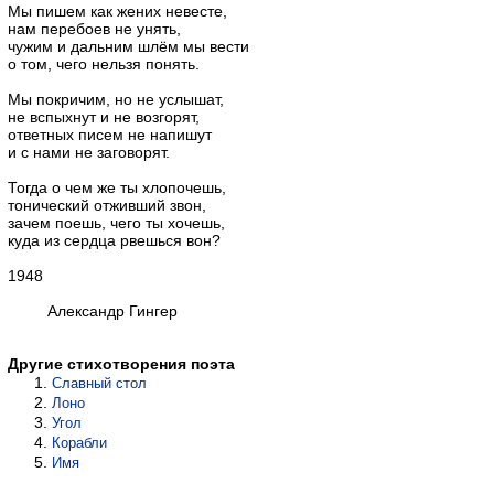
Мы пишем как жених невесте,
нам перебоев не унять,
чужим и дальним шлём мы вести
о том, чего нельзя понять.
Мы покричим, но не услышат,
не вспыхнут и не возгорят,
ответных писем не напишут
и с нами не заговорят.
Тогда о чем же ты хлопочешь,
тонический отживший звон,
зачем поешь, чего ты хочешь,
куда из сердца рвешься вон?
1948
Александр Гингер
Другие стихотворения поэта
Славный стол
Лоно
Угол
Корабли
Имя