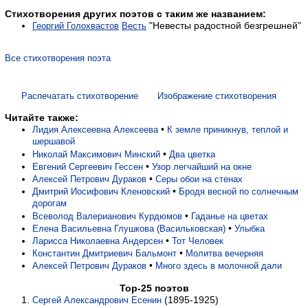
Стихотворения других поэтов с таким же названием:
"Невесты радостной безгрешней"
Георгий Голохвастов
Весть
Все стихотворения поэта
Распечатать стихотворение
Изображение стихотворения
Читайте также:
•
Лидия Алексеевна Алексеева
К земле приникнув, теплой и
шершавой
•
Николай Максимович Минский
Два цветка
•
Евгений Сергеевич Гессен
Узор легчайший на окне
•
Алексей Петрович Дураков
Серы обои на стенах
•
Дмитрий Иосифович Кленовский
Бродя весной по солнечным
дорогам
•
Всеволод Валерианович Курдюмов
Гаданье на цветах
•
Елена Васильевна Глушкова (Васильковская)
Улыбка
•
Ларисса Николаевна Андерсен
Тот Человек
•
Константин Дмитриевич Бальмонт
Молитва вечерняя
•
Алексей Петрович Дураков
Много здесь в молочной дали
Top-25 поэтов
(1895-1925)
Сергей Александрович Есенин