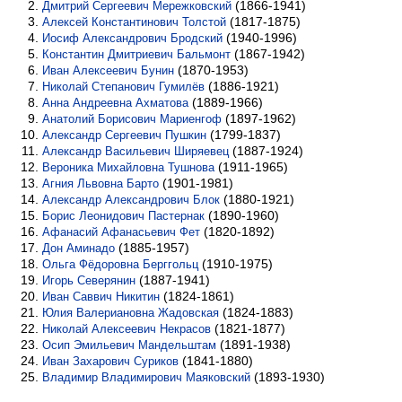
(1866-1941)
Дмитрий Сергеевич Мережковский
(1817-1875)
Алексей Константинович Толстой
(1940-1996)
Иосиф Александрович Бродский
(1867-1942)
Константин Дмитриевич Бальмонт
(1870-1953)
Иван Алексеевич Бунин
(1886-1921)
Николай Степанович Гумилёв
(1889-1966)
Анна Андреевна Ахматова
(1897-1962)
Анатолий Борисович Мариенгоф
(1799-1837)
Александр Сергеевич Пушкин
(1887-1924)
Александр Васильевич Ширяевец
(1911-1965)
Вероника Михайловна Тушнова
(1901-1981)
Агния Львовна Барто
(1880-1921)
Александр Александрович Блок
(1890-1960)
Борис Леонидович Пастернак
(1820-1892)
Афанасий Афанасьевич Фет
(1885-1957)
Дон Аминадо
(1910-1975)
Ольга Фёдоровна Берггольц
(1887-1941)
Игорь Северянин
(1824-1861)
Иван Саввич Никитин
(1824-1883)
Юлия Валериановна Жадовская
(1821-1877)
Николай Алексеевич Некрасов
(1891-1938)
Осип Эмильевич Мандельштам
(1841-1880)
Иван Захарович Суриков
(1893-1930)
Владимир Владимирович Маяковский