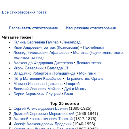
Все стихотворения поэта
Распечатать стихотворение
Изображение стихотворения
Читайте также:
•
Галина Сергеевна Гампер
Ленинград
•
Иван Андреевич Батрак (Козловский)
Нахлебники
•
Леонид Николаевич Афанасьев
Молитва (Научи меня, Боже,
молиться за них)
•
Александр Фёдорович Диесперов
Декадентство
•
Игорь Северянин
Баллада 13
•
Владимир Робертович Гольцшмидт
Мой гимн
•
Пётр Матвеевич Карабанов
На равенство. Органы
•
Марина Ивановна Цветаева
Георгий
•
Василий Иванович Майков
Дуб и Мышь
•
Борис Абрамович Слуцкий
Баня
Top-25 поэтов
(1895-1925)
Сергей Александрович Есенин
(1866-1941)
Дмитрий Сергеевич Мережковский
(1817-1875)
Алексей Константинович Толстой
(1940-1996)
Иосиф Александрович Бродский