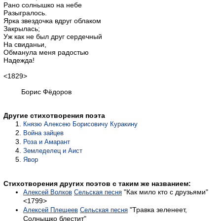
Рано солнышко на небе
Разыгралось.
Ярка звездочка вдруг облаком
Закрылась;
Уж как не был друг сердечный
На свиданьи,
Обманула меня радостью
Надежда!
<1829>
Борис Фёдоров
Другие стихотворения поэта
Князю Алексею Борисовичу Куракину
Война зайцев
Роза и Амарант
Земледелец и Аист
Явор
Стихотворения других поэтов с таким же названием:
"Как мило кто с друзьями"
Алексей Волков
Сельская песня
<1799>
"Травка зеленеет,
Алексей Плещеев
Сельская песня
Солнышко блестит"