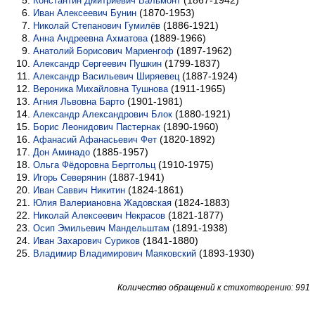
(1867-1942)
Константин Дмитриевич Бальмонт
(1870-1953)
Иван Алексеевич Бунин
(1886-1921)
Николай Степанович Гумилёв
(1889-1966)
Анна Андреевна Ахматова
(1897-1962)
Анатолий Борисович Мариенгоф
(1799-1837)
Александр Сергеевич Пушкин
(1887-1924)
Александр Васильевич Ширяевец
(1911-1965)
Вероника Михайловна Тушнова
(1901-1981)
Агния Львовна Барто
(1880-1921)
Александр Александрович Блок
(1890-1960)
Борис Леонидович Пастернак
(1820-1892)
Афанасий Афанасьевич Фет
(1885-1957)
Дон Аминадо
(1910-1975)
Ольга Фёдоровна Берггольц
(1887-1941)
Игорь Северянин
(1824-1861)
Иван Саввич Никитин
(1824-1883)
Юлия Валериановна Жадовская
(1821-1877)
Николай Алексеевич Некрасов
(1891-1938)
Осип Эмильевич Мандельштам
(1841-1880)
Иван Захарович Суриков
(1893-1930)
Владимир Владимирович Маяковский
Количество обращений к стихотворению: 991