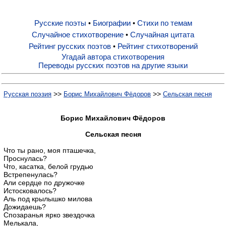
Русские поэты
Биографии
Стихи по темам
•
•
Русские поэты
Случайное стихотворение
Случайная цитата
•
Рейтинг русских поэтов
Рейтинг стихотворений
•
Биографии
Угадай автора стихотворения
Переводы русских поэтов на другие языки
Стихи по темам
>>
>>
Русская поэзия
Борис Михайлович Фёдоров
Сельская песня
Случайное стихотворение
Борис Михайлович Фёдоров
Сельская песня
Случайная цитата
Что ты рано, моя пташечка,
Проснулась?
Что, касатка, белой грудью
Встрепенулась?
Рейтинг русских поэтов
Али сердце по дружочке
Истосковалось?
Аль под крылышко милова
Рейтинг стихотворений
Дожидаешь?
Спозаранья ярко звездочка
Мелькала,