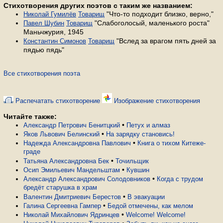
Стихотворения других поэтов с таким же названием:
"Что-то подходит близко, верно,"
Николай Гумилёв
Товарищ
"Слабоголосый, маленького роста"
Павел Шубин
Товарищ
Маньчжурия, 1945
"Вслед за врагом пять дней за
Константин Симонов
Товарищ
пядью пядь"
Все стихотворения поэта
Распечатать стихотворение
Изображение стихотворения
Читайте также:
•
Александр Петрович Бенитцкий
Петух и алмаз
•
Яков Львович Белинский
На зарядку становись!
•
Надежда Александровна Павлович
Книга о тихом Китеже-
граде
•
Татьяна Александровна Бек
Точильщик
•
Осип Эмильевич Мандельштам
Кувшин
•
Александр Александрович Солодовников
Когда с трудом
бредёт старушка в храм
•
Валентин Дмитриевич Берестов
В эвакуации
•
Галина Сергеевна Гампер
Бедой отмечены, как мелом
•
Николай Михайлович Ядринцев
Welcome! Welcome!