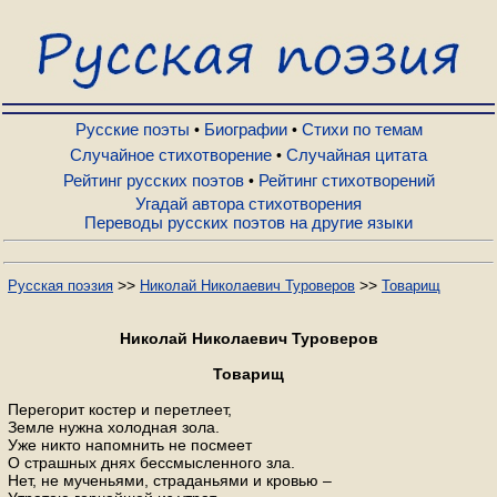
Русские поэты
Биографии
Русские поэты
Биографии
Стихи по темам
•
•
Случайное стихотворение
Случайная цитата
•
Рейтинг русских поэтов
Рейтинг стихотворений
•
Стихи по темам
Угадай автора стихотворения
Переводы русских поэтов на другие языки
Случайное стихотворение
>>
>>
Русская поэзия
Николай Николаевич Туроверов
Товарищ
Случайная цитата
Николай Николаевич Туроверов
Товарищ
Рейтинг русских поэтов
Перегорит костер и перетлеет,
Земле нужна холодная зола.
Уже никто напомнить не посмеет
Рейтинг стихотворений
О страшных днях бессмысленного зла.
Нет, не мученьями, страданьями и кровью –