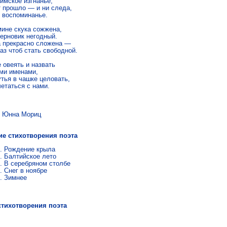
имское изгнанье,

т прошло — и ни следа,

 воспоминанье.

мине скука сожжена,

ерновик негодный.

 прекрасно сложена —

аз чтоб стать свободной.

 овеять и назвать

ми именами,

тья в чашке целовать,

четаться с нами.
на Мориц
ие стихотворения поэта
Рождение крыла
Балтийское лето
В серебряном столбе
Снег в ноябре
Зимнее
стихотворения поэта