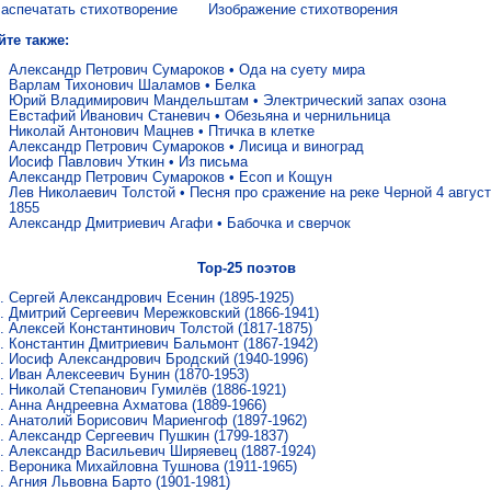
аспечатать стихотворение
Изображение стихотворения
йте также:
Александр Петрович Сумароков
•
Ода на суету мира
Варлам Тихонович Шаламов
•
Белка
Юрий Владимирович Мандельштам
•
Электрический запах озона
Евстафий Иванович Станевич
•
Обезьяна и чернильница
Николай Антонович Мацнев
•
Птичка в клетке
Александр Петрович Сумароков
•
Лисица и виноград
Иосиф Павлович Уткин
•
Из письма
Александр Петрович Сумароков
•
Есоп и Кощун
Лев Николаевич Толстой
•
Песня про сражение на реке Черной 4 авгус
1855
Александр Дмитриевич Агафи
•
Бабочка и сверчок
Top-25 поэтов
Сергей Александрович Есенин
(1895-1925)
Дмитрий Сергеевич Мережковский
(1866-1941)
Алексей Константинович Толстой
(1817-1875)
Константин Дмитриевич Бальмонт
(1867-1942)
Иосиф Александрович Бродский
(1940-1996)
Иван Алексеевич Бунин
(1870-1953)
Николай Степанович Гумилёв
(1886-1921)
Анна Андреевна Ахматова
(1889-1966)
Анатолий Борисович Мариенгоф
(1897-1962)
Александр Сергеевич Пушкин
(1799-1837)
Александр Васильевич Ширяевец
(1887-1924)
Вероника Михайловна Тушнова
(1911-1965)
Агния Львовна Барто
(1901-1981)