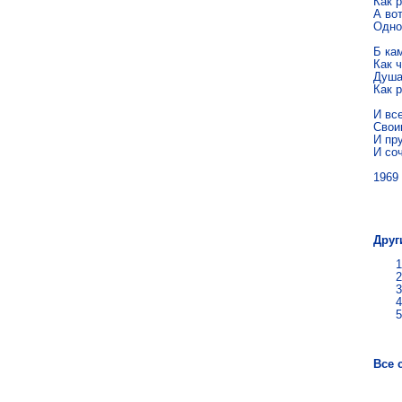
Как р
А во
Одно
Б ка
Как ч
Душа
Как р
И все
Свои
И пру
И со
1969
Юн
Друг
Все 