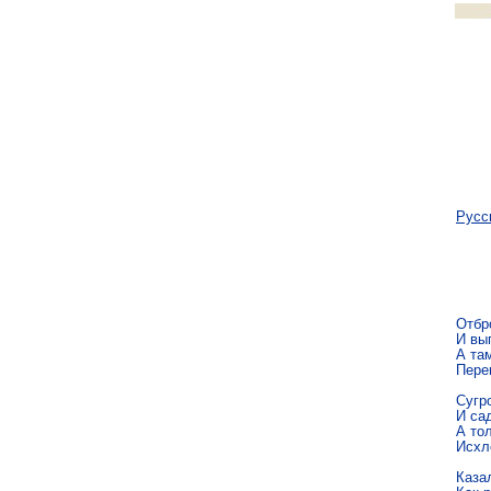
Русс
Отбро
И вы
А там
Перем
Сугро
И са
А тол
Исхл
Казал