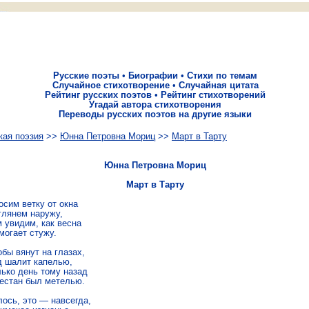
Русские поэты
•
Биографии
•
Стихи по темам
Случайное стихотворение
•
Случайная цитата
Рейтинг русских поэтов
•
Рейтинг стихотворений
Угадай автора стихотворения
Переводы русских поэтов на другие языки
кая поэзия
>>
Юнна Петровна Мориц
>>
Март в Тарту
Юнна Петровна Мориц
Март в Тарту
сим ветку от окна

глянем наружу,

 увидим, как весна

огает стужу.

бы вянут на глазах,

д шалит капелью,

ько день тому назад

естан был метелью.

ось, это — навсегда,
