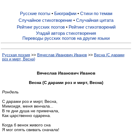
Русские поэты
Биографии
Стихи по темам
•
•
Русские поэты
Случайное стихотворение
Случайная цитата
•
Рейтинг русских поэтов
Рейтинг стихотворений
•
Биографии
Угадай автора стихотворения
Переводы русских поэтов на другие языки
Стихи по темам
>>
>>
Русская поэзия
Вячеслав Иванович Иванов
Весна (С дарами
роз и мирт, Весна)
Случайное стихотворение
Вячеслав Иванович Иванов
Весна (С дарами роз и мирт, Весна)
Случайная цитата
Рондель
С дарами роз и мирт, Весна,
Рейтинг русских поэтов
Мимоидя, меня венчала...
В те дни душа не примечала,
Как царственно одарена.
Рейтинг стихотворений
Когда б венок живого сна
Я мог опять свивать сначала!