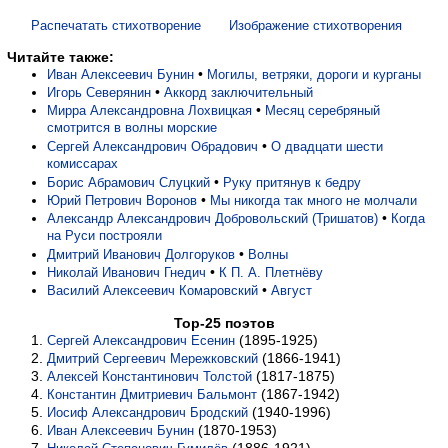
Распечатать стихотворение
Изображение стихотворения
Читайте также:
•
Иван Алексеевич Бунин
Могилы, ветряки, дороги и курганы
•
Игорь Северянин
Аккорд заключительный
•
Мирра Александровна Лохвицкая
Месяц серебряный
смотрится в волны морские
•
Сергей Александрович Обрадович
О двадцати шести
комиссарах
•
Борис Абрамович Слуцкий
Руку притянув к бедру
•
Юрий Петрович Воронов
Мы никогда так много не молчали
•
Александр Александрович Добровольский (Тришатов)
Когда
на Руси построяли
•
Дмитрий Иванович Долгоруков
Волны
•
Николай Иванович Гнедич
К П. А. Плетнёву
•
Василий Алексеевич Комаровский
Август
Top-25 поэтов
(1895-1925)
Сергей Александрович Есенин
(1866-1941)
Дмитрий Сергеевич Мережковский
(1817-1875)
Алексей Константинович Толстой
(1867-1942)
Константин Дмитриевич Бальмонт
(1940-1996)
Иосиф Александрович Бродский
(1870-1953)
Иван Алексеевич Бунин