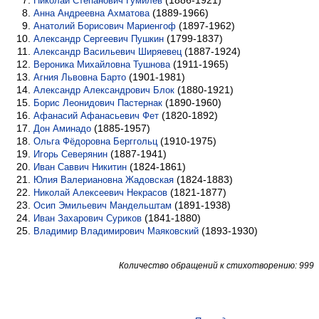
(1886-1921)
Николай Степанович Гумилёв
(1889-1966)
Анна Андреевна Ахматова
(1897-1962)
Анатолий Борисович Мариенгоф
(1799-1837)
Александр Сергеевич Пушкин
(1887-1924)
Александр Васильевич Ширяевец
(1911-1965)
Вероника Михайловна Тушнова
(1901-1981)
Агния Львовна Барто
(1880-1921)
Александр Александрович Блок
(1890-1960)
Борис Леонидович Пастернак
(1820-1892)
Афанасий Афанасьевич Фет
(1885-1957)
Дон Аминадо
(1910-1975)
Ольга Фёдоровна Берггольц
(1887-1941)
Игорь Северянин
(1824-1861)
Иван Саввич Никитин
(1824-1883)
Юлия Валериановна Жадовская
(1821-1877)
Николай Алексеевич Некрасов
(1891-1938)
Осип Эмильевич Мандельштам
(1841-1880)
Иван Захарович Суриков
(1893-1930)
Владимир Владимирович Маяковский
Количество обращений к стихотворению: 999