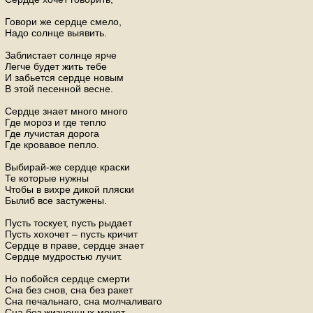
Говори же сердце смело,
Надо солнце выявить.
Заблистает солнце ярче
Легче будет жить тебе
И забьется сердце новым
В этой песенной весне.
Сердце знает много много
Где мороз и где тепло
Где лучистая дорога
Где кровавое пепло.
Выбирай-же сердце краски
Те которые нужны
Чтобы в вихре дикой пляски
Былиб все застужены.
Пусть тоскует, пусть рыдает
Пусть хохочет – пусть кричит
Сердце в праве, сердце знает
Сердце мудростью лучит.
Но побойся сердце смерти
Сна без снов, сна без ракет
Сна печальнаго, сна молчаливаго
Сна без жизненных монет.