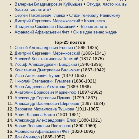
•
Валериан Владимирович Куйбышев
Откуда, ласточки, вы
быстро так летите?
•
Сергей Николаевич Глинка
Стихи генералу Раевскому
•
Дмитрий Сергеевич Мережковский
Конец века
•
Владимир Семёнович Высоцкий
Чёрное золото
•
Афанасий Афанасьевич Фет
Он в идее вечно жаден
Top-25 поэтов
(1895-1925)
Сергей Александрович Есенин
(1866-1941)
Дмитрий Сергеевич Мережковский
(1817-1875)
Алексей Константинович Толстой
(1940-1996)
Иосиф Александрович Бродский
(1867-1942)
Константин Дмитриевич Бальмонт
(1870-1953)
Иван Алексеевич Бунин
(1886-1921)
Николай Степанович Гумилёв
(1889-1966)
Анна Андреевна Ахматова
(1897-1962)
Анатолий Борисович Мариенгоф
(1799-1837)
Александр Сергеевич Пушкин
(1887-1924)
Александр Васильевич Ширяевец
(1911-1965)
Вероника Михайловна Тушнова
(1901-1981)
Агния Львовна Барто
(1880-1921)
Александр Александрович Блок
(1890-1960)
Борис Леонидович Пастернак
(1820-1892)
Афанасий Афанасьевич Фет
(1885-1957)
Дон Аминадо