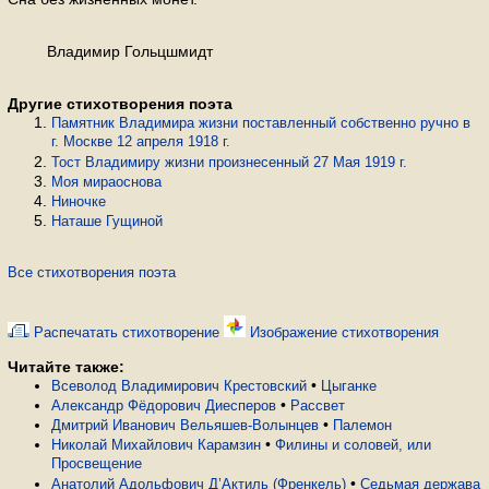
Владимир Гольцшмидт
Другие стихотворения поэта
Памятник Владимира жизни поставленный собственно ручно в
г. Москве 12 апреля 1918 г.
Тост Владимиру жизни произнесенный 27 Мая 1919 г.
Моя мираоснова
Ниночке
Наташе Гущиной
Все стихотворения поэта
Распечатать стихотворение
Изображение стихотворения
Читайте также:
•
Всеволод Владимирович Крестовский
Цыганке
•
Александр Фёдорович Диесперов
Рассвет
•
Дмитрий Иванович Вельяшев-Волынцев
Палемон
•
Николай Михайлович Карамзин
Филины и соловей, или
Просвещение
•
Анатолий Адольфович Д’Актиль (Френкель)
Седьмая держава