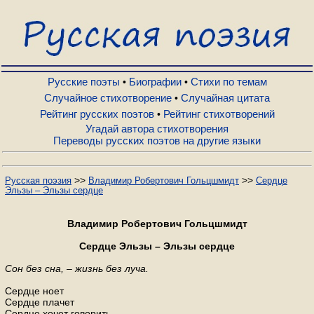
Русские поэты
Биографии
Русские поэты
Биографии
Стихи по темам
•
•
Случайное стихотворение
Случайная цитата
•
Рейтинг русских поэтов
Рейтинг стихотворений
•
Стихи по темам
Угадай автора стихотворения
Переводы русских поэтов на другие языки
Случайное стихотворение
>>
>>
Русская поэзия
Владимир Робертович Гольцшмидт
Сердце
Эльзы – Эльзы сердце
Случайная цитата
Владимир Робертович Гольцшмидт
Рейтинг русских поэтов
Сердце Эльзы – Эльзы сердце
Сон без сна, – жизнь без луча.
Рейтинг стихотворений
Сердце ноет
Сердце плачет
Сердце хочет говорить,