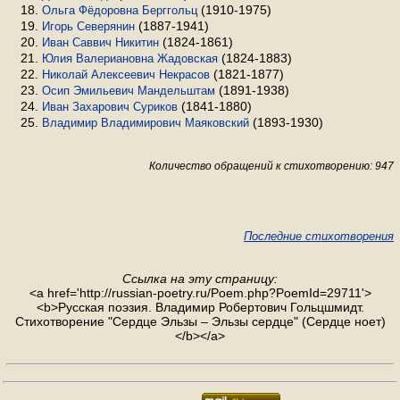
(1910-1975)
Ольга Фёдоровна Берггольц
(1887-1941)
Игорь Северянин
(1824-1861)
Иван Саввич Никитин
(1824-1883)
Юлия Валериановна Жадовская
(1821-1877)
Николай Алексеевич Некрасов
(1891-1938)
Осип Эмильевич Мандельштам
(1841-1880)
Иван Захарович Суриков
(1893-1930)
Владимир Владимирович Маяковский
Количество обращений к стихотворению: 947
Последние стихотворения
Ссылка на эту страницу:
<a href='http://russian-poetry.ru/Poem.php?PoemId=29711'>
<b>Русская поэзия. Владимир Робертович Гольцшмидт.
Стихотворение "Сердце Эльзы – Эльзы сердце" (Сердце ноет)
</b></a>