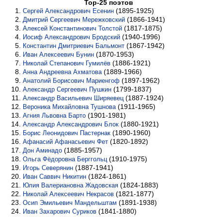
Top-25 поэтов
(1895-1925)
Сергей Александрович Есенин
(1866-1941)
Дмитрий Сергеевич Мережковский
(1817-1875)
Алексей Константинович Толстой
(1940-1996)
Иосиф Александрович Бродский
(1867-1942)
Константин Дмитриевич Бальмонт
(1870-1953)
Иван Алексеевич Бунин
(1886-1921)
Николай Степанович Гумилёв
(1889-1966)
Анна Андреевна Ахматова
(1897-1962)
Анатолий Борисович Мариенгоф
(1799-1837)
Александр Сергеевич Пушкин
(1887-1924)
Александр Васильевич Ширяевец
(1911-1965)
Вероника Михайловна Тушнова
(1901-1981)
Агния Львовна Барто
(1880-1921)
Александр Александрович Блок
(1890-1960)
Борис Леонидович Пастернак
(1820-1892)
Афанасий Афанасьевич Фет
(1885-1957)
Дон Аминадо
(1910-1975)
Ольга Фёдоровна Берггольц
(1887-1941)
Игорь Северянин
(1824-1861)
Иван Саввич Никитин
(1824-1883)
Юлия Валериановна Жадовская
(1821-1877)
Николай Алексеевич Некрасов
(1891-1938)
Осип Эмильевич Мандельштам
(1841-1880)
Иван Захарович Суриков