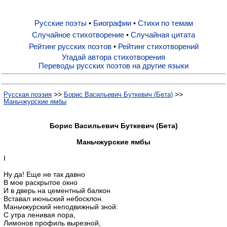
Русские поэты
Биографии
Стихи по темам
•
•
Русские поэты
Случайное стихотворение
Случайная цитата
•
Рейтинг русских поэтов
Рейтинг стихотворений
•
Биографии
Угадай автора стихотворения
Переводы русских поэтов на другие языки
Стихи по темам
>>
>>
Русская поэзия
Борис Васильевич Буткевич (Бета)
Маньчжурские ямбы
Случайное стихотворение
Борис Васильевич Буткевич (Бета)
Маньчжурские ямбы
Случайная цитата
I
Ну да! Еще не так давно
Рейтинг русских поэтов
В мое раскрытое окно
И в дверь на цементный балкон
Вставал июньский небосклон.
Рейтинг стихотворений
Маньчжурский неподвижный зной:
С утра ленивая пора,
Лимонов профиль вырезной,