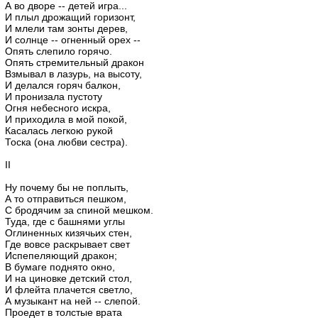
А во дворе -- детей игра...
И плыл дрожащий горизонт,
И млели там зонты дерев,
И солнце -- огненный орех --
Опять слепило горячо.
Опять стремительный дракон
Взмывал в лазурь, на высоту,
И делался горяч балкон,
И пронизала пустоту
Огня небесного искра,
И приходила в мой покой,
Касалась легкою рукой
Тоска (она любви сестра).
II
Ну почему бы не поплыть,
А то отправиться пешком,
С бродячим за спиной мешком.
Туда, где с башнями углы
Оглиненных кизячьих стен,
Где вовсе раскрывает свет
Испепеляющий дракон;
В бумаге поднято окно,
И на циновке детский стол,
И флейта плачется светло,
А музыкант на ней -- слепой.
Проедет в толстые врата