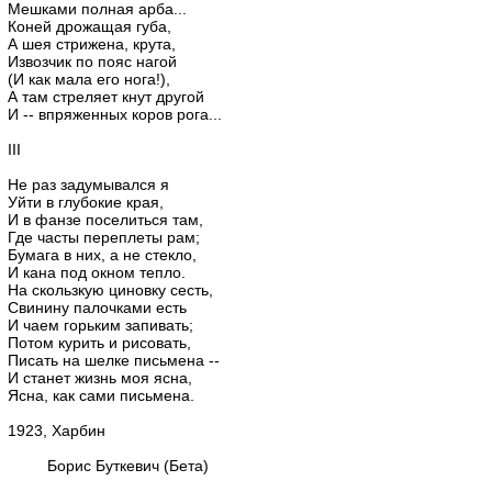
Мешками полная арба...
Коней дрожащая губа,
А шея стрижена, крута,
Извозчик по пояс нагой
(И как мала его нога!),
А там стреляет кнут другой
И -- впряженных коров рога...
III
Не раз задумывался я
Уйти в глубокие края,
И в фанзе поселиться там,
Где часты переплеты рам;
Бумага в них, а не стекло,
И кана под окном тепло.
На скользкую циновку сесть,
Свинину палочками есть
И чаем горьким запивать;
Потом курить и рисовать,
Писать на шелке письмена --
И станет жизнь моя ясна,
Ясна, как сами письмена.
1923, Харбин
Борис Буткевич (Бета)