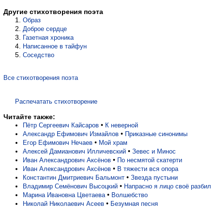
Другие стихотворения поэта
Образ
Доброе сердце
Газетная хроника
Написанное в тайфун
Соседство
Все стихотворения поэта
Распечатать стихотворение
Читайте также:
•
Пётр Сергеевич Кайсаров
К неверной
•
Александр Ефимович Измайлов
Приказные синонимы
•
Егор Ефимович Нечаев
Мой храм
•
Алексей Дамианович Илличевский
Зевес и Минос
•
Иван Александрович Аксёнов
По несмятой скатерти
•
Иван Александрович Аксёнов
В тяжести вся опора
•
Константин Дмитриевич Бальмонт
Звезда пустыни
•
Владимир Семёнович Высоцкий
Напрасно я лицо своё разбил
•
Марина Ивановна Цветаева
Волшебство
•
Николай Николаевич Асеев
Безумная песня