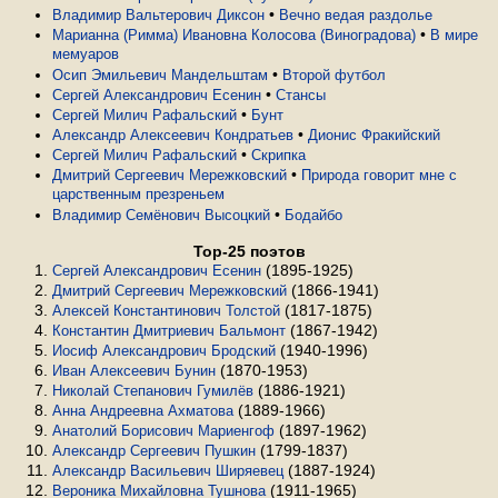
•
Владимир Вальтерович Диксон
Вечно ведая раздолье
•
Марианна (Римма) Ивановна Колосова (Виноградова)
В мире
мемуаров
•
Осип Эмильевич Мандельштам
Второй футбол
•
Сергей Александрович Есенин
Стансы
•
Сергей Милич Рафальский
Бунт
•
Александр Алексеевич Кондратьев
Дионис Фракийский
•
Сергей Милич Рафальский
Скрипка
•
Дмитрий Сергеевич Мережковский
Природа говорит мне с
царственным презреньем
•
Владимир Семёнович Высоцкий
Бодайбо
Top-25 поэтов
(1895-1925)
Сергей Александрович Есенин
(1866-1941)
Дмитрий Сергеевич Мережковский
(1817-1875)
Алексей Константинович Толстой
(1867-1942)
Константин Дмитриевич Бальмонт
(1940-1996)
Иосиф Александрович Бродский
(1870-1953)
Иван Алексеевич Бунин
(1886-1921)
Николай Степанович Гумилёв
(1889-1966)
Анна Андреевна Ахматова
(1897-1962)
Анатолий Борисович Мариенгоф
(1799-1837)
Александр Сергеевич Пушкин
(1887-1924)
Александр Васильевич Ширяевец
(1911-1965)
Вероника Михайловна Тушнова