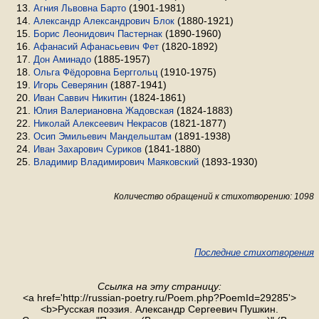
(1901-1981)
Агния Львовна Барто
(1880-1921)
Александр Александрович Блок
(1890-1960)
Борис Леонидович Пастернак
(1820-1892)
Афанасий Афанасьевич Фет
(1885-1957)
Дон Аминадо
(1910-1975)
Ольга Фёдоровна Берггольц
(1887-1941)
Игорь Северянин
(1824-1861)
Иван Саввич Никитин
(1824-1883)
Юлия Валериановна Жадовская
(1821-1877)
Николай Алексеевич Некрасов
(1891-1938)
Осип Эмильевич Мандельштам
(1841-1880)
Иван Захарович Суриков
(1893-1930)
Владимир Владимирович Маяковский
Количество обращений к стихотворению: 1098
Последние стихотворения
Ссылка на эту страницу:
<a href='http://russian-poetry.ru/Poem.php?PoemId=29285'>
<b>Русская поэзия. Александр Сергеевич Пушкин.