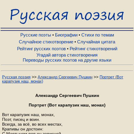
Русские поэты
Биографии
Русские поэты
Биографии
Стихи по темам
•
•
Случайное стихотворение
Случайная цитата
•
Рейтинг русских поэтов
Рейтинг стихотворений
•
Стихи по темам
Угадай автора стихотворения
Переводы русских поэтов на другие языки
Случайное стихотворение
>>
>>
Русская поэзия
Александр Сергеевич Пушкин
Портрет (Вот
карапузик наш, монах)
Случайная цитата
Александр Сергеевич Пушкин
Рейтинг русских поэтов
Портрет (Вот карапузик наш, монах)
Вот карапузик наш, монах,
Поэт, писец и воин.
Рейтинг стихотворений
Всегда, за всё, во всех местах,
Крапивы он достоин:
С Мартыном поп он записной,