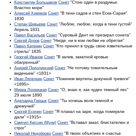
"Стою один в раздумьи.
Константин Большаков
Сонет
Властно море"
"В тени садов и стен Ески-Сарая"
Алексей Хомяков
Сонет
1830
"Люблю, люблю, когда в тени густой"
Степан Шевырев
Сонет
Апрель 1831
"Суровый Дант не презирал сонета"
Павел Васильев
Сонет
"Нигде, ни в ком любви не обретая"
Сергей Дуров
Сонет
"Кто принял в грудь свою язвительные
Павел Катенин
Сонет
стрелы" 1835
"В залив, закатной кровью
Георгий Иванов
Сонет
обагренный"
"Не потому томительным
Андрей Подолинский
Сонет
виденьем" <1831>
"Покинем вертепы докучной тревоги"
Иван Лялечкин
Сонет
<1895>
"О, знаю я, как чуден темный лес"
Мирра Лохвицкая
Сонет
29 июля 1890
"Ты хочешь воли темной и
Аделаида Герцык
Сонет
дремучей"
"Я плакал на заре, когда померкли
Сергей Есенин
Сонет
дали" <1915>
"Вставал закат, блистателен и
Самуил Киссин (Муни)
Сонет
строг"
"В твоих объятиях я счастье
Николай Недоброво
Сонет