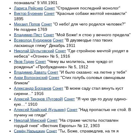
познавала" 9.VIII.1901
"Страдания последний монолог"
Лариса Рейснер
Сонет
"Красные собаки желтой ненависти"
Виктор Буренин
Сонет
1895
"О небо! для чего родился человек?"
Михаил Попов
Сонет
Не позднее 1769
"Мой Боже! я стою у вечного предела"
Владимир Пяст
Сонет
"В двузвездье глаз твоих
Всеволод Курдюмов
Сонет
ласкающе гляжу" Декабрь 1911
"Где стройною мечтой уходят в
Николай Шульговский
Сонет
небеса" «Огонек» № 5, 1916
"Чему вы молитесь, мне чуждо от
Яков Годин
Сонет
рожденья" «Пробуждение» № 5, 1912
"И было сказано: на лютне у тебя"
Владимир Даватц
Сонет
"Стих голубь соловья свинцовым
Анри Волохонский
Сонет
бликом"
"В моем саду стал вянуть куст
Александр Богданов
Сонет
сирени..." 1916
"Я чую где-то душу оди­но­
Алексей Тихонов (Луговой)
Сонет
кую…" 1910
"Над пропастью не стой. В
Алексей Крайский (Кузьмин)
Сонет
пучину не гляди"
"На страже чистоты поставлен
Николай Минский
Сонет
гордый гнев" «Вестник Европы» № 12, 1903
"Ты, Боже, справедлив, на тя я
Семён Нарышкин
Сонет