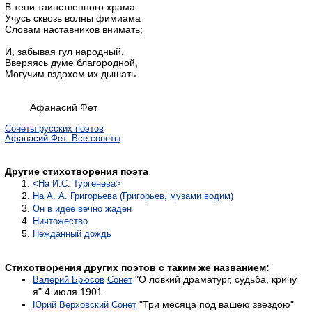
В тени таинственного храма
Учусь сквозь волны фимиама
Словам наставников внимать;
И, забывая гул народный,
Вверяясь думе благородной,
Могучим вздохом их дышать.
Афанасий Фет
Сонеты русских поэтов
Афанасий Фет. Все сонеты
Другие стихотворения поэта
<На И.С. Тургенева>
На А. А. Григорьева (Григорьев, музами водим)
Он в идее вечно жаден
Ничтожество
Нежданный дождь
Стихотворения других поэтов с таким же названием:
"О ловкий драматург, судьба, кричу
Валерий Брюсов
Сонет
я" 4 июля 1901
"Три месяца под вашею звездою"
Юрий Верховский
Сонет