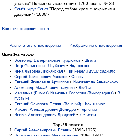
уповаю" Полезное увеселение, 1760, июнь, № 23
"Перед тобою храм с закрытыми
Семён Фруг
Сонет
дверями" <1885>
Все стихотворения поэта
Распечатать стихотворение
Изображение стихотворения
Читайте также:
•
Всеволод Валерианович Курдюмов
Шпаги
•
Петр Филиппович Якубович
Над рекою
•
Инна Львовна Лиснянская
Три недели душу саднило
•
Сергей Тимофеевич Аксаков
Осень
•
Евгений Яковлевич Архиппов
Иннокентию Анненскому
•
Александр Михайлович Бакунин
Любви
•
Марианна (Римма) Ивановна Колосова (Виноградова)
В
пустыне
•
Евгений Осипович Пяткин (Венский)
Как я живу
•
Михаил Александрович Демидов
Терпение
•
Иосиф Александрович Бродский
К стихам
Top-25 поэтов
(1895-1925)
Сергей Александрович Есенин
(1866-1941)
Дмитрий Сергеевич Мережковский