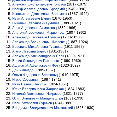
(1817-1875)
Алексей Константинович Толстой
(1940-1996)
Иосиф Александрович Бродский
(1867-1942)
Константин Дмитриевич Бальмонт
(1870-1953)
Иван Алексеевич Бунин
(1886-1921)
Николай Степанович Гумилёв
(1889-1966)
Анна Андреевна Ахматова
(1897-1962)
Анатолий Борисович Мариенгоф
(1799-1837)
Александр Сергеевич Пушкин
(1887-1924)
Александр Васильевич Ширяевец
(1911-1965)
Вероника Михайловна Тушнова
(1901-1981)
Агния Львовна Барто
(1880-1921)
Александр Александрович Блок
(1890-1960)
Борис Леонидович Пастернак
(1820-1892)
Афанасий Афанасьевич Фет
(1885-1957)
Дон Аминадо
(1910-1975)
Ольга Фёдоровна Берггольц
(1887-1941)
Игорь Северянин
(1824-1861)
Иван Саввич Никитин
(1824-1883)
Юлия Валериановна Жадовская
(1821-1877)
Николай Алексеевич Некрасов
(1891-1938)
Осип Эмильевич Мандельштам
(1841-1880)
Иван Захарович Суриков
(1893-1930)
Владимир Владимирович Маяковский