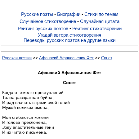
Русские поэты
Биографии
Стихи по темам
•
•
Русские поэты
Случайное стихотворение
Случайная цитата
•
Рейтинг русских поэтов
Рейтинг стихотворений
•
Биографии
Угадай автора стихотворения
Переводы русских поэтов на другие языки
Стихи по темам
>>
>>
Русская поэзия
Афанасий Афанасьевич Фет
Сонет
Случайное стихотворение
Афанасий Афанасьевич Фет
Сонет
Случайная цитата
Когда от хмелю преступлений
Толпа развратная буйна,
И рад влачить в грязи злой гений
Мужей великих имена,
Рейтинг русских поэтов
Мой сгибаются колени
И голова преклонена,
Рейтинг стихотворений
Зову властительные тени
И их читаю письмена.