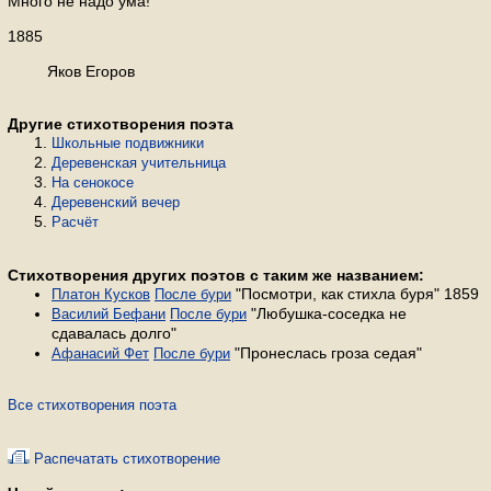
Много не надо ума!
1885
Яков Егоров
Другие стихотворения поэта
Школьные подвижники
Деревенская учительница
На сенокосе
Деревенский вечер
Расчёт
Стихотворения других поэтов с таким же названием:
"Посмотри, как стихла буря" 1859
Платон Кусков
После бури
"Любушка-соседка не
Василий Бефани
После бури
сдавалась долго"
"Пронеслась гроза седая"
Афанасий Фет
После бури
Все стихотворения поэта
Распечатать стихотворение