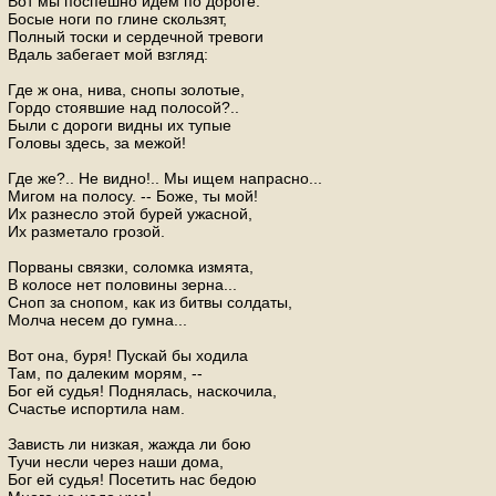
Вот мы поспешно идем по дороге.
Босые ноги по глине скользят,
Полный тоски и сердечной тревоги
Вдаль забегает мой взгляд:
Где ж она, нива, снопы золотые,
Гордо стоявшие над полосой?..
Были с дороги видны их тупые
Головы здесь, за межой!
Где же?.. Не видно!.. Мы ищем напрасно...
Мигом на полосу. -- Боже, ты мой!
Их разнесло этой бурей ужасной,
Их разметало грозой.
Порваны связки, соломка измята,
В колосе нет половины зерна...
Сноп за снопом, как из битвы солдаты,
Молча несем до гумна...
Вот она, буря! Пускай бы ходила
Там, по далеким морям, --
Бог ей судья! Поднялась, наскочила,
Счастье испортила нам.
Зависть ли низкая, жажда ли бою
Тучи несли через наши дома,
Бог ей судья! Посетить нас бедою