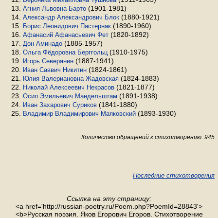
(1901-1981)
Агния Львовна Барто
(1880-1921)
Александр Александрович Блок
(1890-1960)
Борис Леонидович Пастернак
(1820-1892)
Афанасий Афанасьевич Фет
(1885-1957)
Дон Аминадо
(1910-1975)
Ольга Фёдоровна Берггольц
(1887-1941)
Игорь Северянин
(1824-1861)
Иван Саввич Никитин
(1824-1883)
Юлия Валериановна Жадовская
(1821-1877)
Николай Алексеевич Некрасов
(1891-1938)
Осип Эмильевич Мандельштам
(1841-1880)
Иван Захарович Суриков
(1893-1930)
Владимир Владимирович Маяковский
Количество обращений к стихотворению: 945
Последние стихотворения
Ссылка на эту страницу:
<a href='http://russian-poetry.ru/Poem.php?PoemId=28843'>
<b>Русская поэзия. Яков Егорович Егоров. Стихотворение