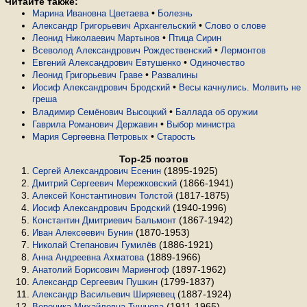
Читайте также:
•
Марина Ивановна Цветаева
Болезнь
•
Александр Григорьевич Архангельский
Слово о слове
•
Леонид Николаевич Мартынов
Птица Сирин
•
Всеволод Александрович Рождественский
Лермонтов
•
Евгений Александрович Евтушенко
Одиночество
•
Леонид Григорьевич Граве
Развалины
•
Иосиф Александрович Бродский
Весы качнулись. Молвить не
греша
•
Владимир Семёнович Высоцкий
Баллада об оружии
•
Гаврила Романович Державин
Выбор министра
•
Мария Сергеевна Петровых
Старость
Top-25 поэтов
(1895-1925)
Сергей Александрович Есенин
(1866-1941)
Дмитрий Сергеевич Мережковский
(1817-1875)
Алексей Константинович Толстой
(1940-1996)
Иосиф Александрович Бродский
(1867-1942)
Константин Дмитриевич Бальмонт
(1870-1953)
Иван Алексеевич Бунин
(1886-1921)
Николай Степанович Гумилёв
(1889-1966)
Анна Андреевна Ахматова
(1897-1962)
Анатолий Борисович Мариенгоф
(1799-1837)
Александр Сергеевич Пушкин
(1887-1924)
Александр Васильевич Ширяевец
(1911-1965)
Вероника Михайловна Тушнова