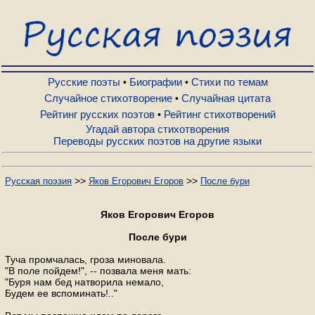
Русские поэты
Биографии
Русские поэты
Биографии
Стихи по темам
•
•
Случайное стихотворение
Случайная цитата
•
Рейтинг русских поэтов
Рейтинг стихотворений
•
Стихи по темам
Угадай автора стихотворения
Переводы русских поэтов на другие языки
Случайное стихотворение
>>
>>
Русская поэзия
Яков Егорович Егоров
После бури
Случайная цитата
Яков Егорович Егоров
После бури
Рейтинг русских поэтов
Туча промчалась, гроза миновала.
"В поле пойдем!", -- позвала меня мать:
"Буря нам бед натворила немало,
Рейтинг стихотворений
Будем ее вспоминать!.."