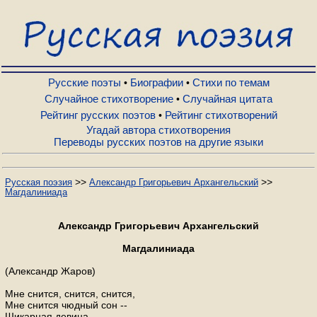
Русские поэты
Биографии
Русские поэты
Биографии
Стихи по темам
•
•
Случайное стихотворение
Случайная цитата
•
Рейтинг русских поэтов
Рейтинг стихотворений
•
Стихи по темам
Угадай автора стихотворения
Переводы русских поэтов на другие языки
Случайное стихотворение
>>
>>
Русская поэзия
Александр Григорьевич Архангельский
Магдалиниада
Случайная цитата
Александр Григорьевич Архангельский
Рейтинг русских поэтов
Магдалиниада
(Александр Жаров)
Рейтинг стихотворений
Мне снится, снится, снится,
Мне снится чюдный сон --
Шикарная девица