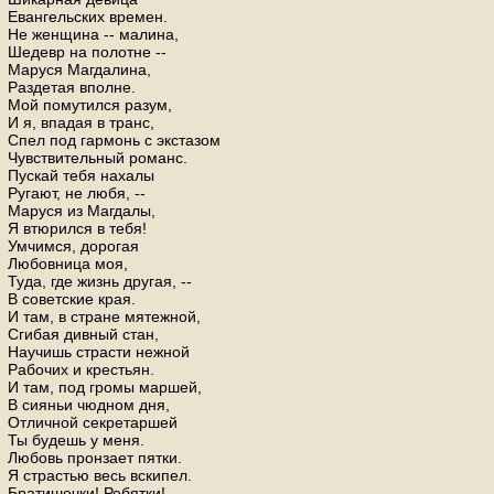
Евангельских времен.
Не женщина -- малина,
Шедевр на полотне --
Маруся Магдалина,
Раздетая вполне.
Мой помутился разум,
И я, впадая в транс,
Спел под гармонь с экстазом
Чувствительный романс.
Пускай тебя нахалы
Ругают, не любя, --
Маруся из Магдалы,
Я втюрился в тебя!
Умчимся, дорогая
Любовница моя,
Туда, где жизнь другая, --
В советские края.
И там, в стране мятежной,
Сгибая дивный стан,
Научишь страсти нежной
Рабочих и крестьян.
И там, под громы маршей,
В сияньи чюдном дня,
Отличной секретаршей
Ты будешь у меня.
Любовь пронзает пятки.
Я страстью весь вскипел.
Братишечки! Ребятки!