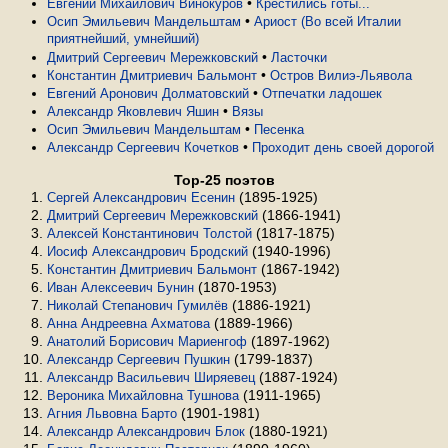
•
Евгений Михайлович Винокуров
Крестились готы...
•
Осип Эмильевич Мандельштам
Ариост (Во всей Италии
приятнейший, умнейший)
•
Дмитрий Сергеевич Мережковский
Ласточки
•
Константин Дмитриевич Бальмонт
Остров Вилиэ-Льявола
•
Евгений Аронович Долматовский
Отпечатки ладошек
•
Александр Яковлевич Яшин
Вязы
•
Осип Эмильевич Мандельштам
Песенка
•
Александр Сергеевич Кочетков
Проходит день своей дорогой
Top-25 поэтов
(1895-1925)
Сергей Александрович Есенин
(1866-1941)
Дмитрий Сергеевич Мережковский
(1817-1875)
Алексей Константинович Толстой
(1940-1996)
Иосиф Александрович Бродский
(1867-1942)
Константин Дмитриевич Бальмонт
(1870-1953)
Иван Алексеевич Бунин
(1886-1921)
Николай Степанович Гумилёв
(1889-1966)
Анна Андреевна Ахматова
(1897-1962)
Анатолий Борисович Мариенгоф
(1799-1837)
Александр Сергеевич Пушкин
(1887-1924)
Александр Васильевич Ширяевец
(1911-1965)
Вероника Михайловна Тушнова
(1901-1981)
Агния Львовна Барто
(1880-1921)
Александр Александрович Блок