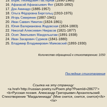
(1890-1960)
Борис Леонидович Пастернак
(1820-1892)
Афанасий Афанасьевич Фет
(1885-1957)
Дон Аминадо
(1910-1975)
Ольга Фёдоровна Берггольц
(1887-1941)
Игорь Северянин
(1824-1861)
Иван Саввич Никитин
(1824-1883)
Юлия Валериановна Жадовская
(1821-1877)
Николай Алексеевич Некрасов
(1891-1938)
Осип Эмильевич Мандельштам
(1841-1880)
Иван Захарович Суриков
(1893-1930)
Владимир Владимирович Маяковский
Количество обращений к стихотворению: 1050
Последние стихотворения
Ссылка на эту страницу:
<a href='http://russian-poetry.ru/Poem.php?PoemId=28677'>
<b>Русская поэзия. Александр Григорьевич Архангельский.
Стихотворение "Магдалиниада" (Мне снится, снится, снится)</b>
</a>