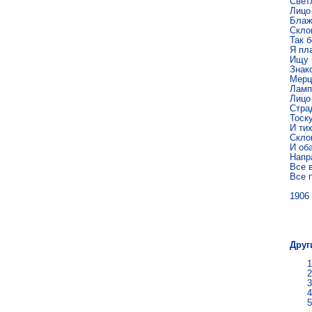
Свет­
Лицо 
Бла­ж
Скло­
Так б
Я пла
Ищу в
Зна­к
Мер­ц
Лам­п
Лицо 
Стра­
Тос­к
И тих
Скло­
И об
На­пр
Все в
Все 
1906
Кон
Друг