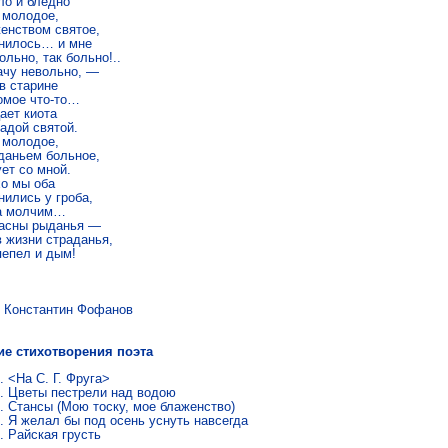
ло и блед­но

мо­ло­дое,

ен­ством свя­тое,

ни­лось… и мне

оль­но, так боль­но!..

чу неволь­но, —

 ста­рине

о­мое что-то…

а­ет киота

а­дой свя­той.

мо­ло­дое,

да­ньем боль­ное,

у­ет со мной.

о мы оба

ни­лись у гроба,

а мол­чим…

ас­ны ры­да­нья —

 жизни стра­да­нья,

пепел и дым!
стантин Фофанов
ие стихотворения поэта
<На С. Г. Фруга>
Цветы пестрели над водою
Стан­сы (Мою тоску, мое бла­жен­ство)
Я желал бы под осень уснуть на­все­гда
Рай­ская грусть