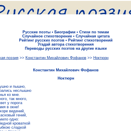
Русские поэты
•
Биографии
•
Стихи по темам
Случайное стихотворение
•
Случайная цитата
Рейтинг русских поэтов
•
Рейтинг стихотворений
Угадай автора стихотворения
Переводы русских поэтов на другие языки
кая поэзия
>>
Константин Михайлович Фофанов
>>
Нок­тюрн
Константин Михайлович Фофанов
Нок­тюрн
уш­но и пышно,

ра­лись неслыш­но

­нья ко мне.

ого, так много,

вет у по­ро­га

мя в окне!

хоре ви­де­ний,

ас­ко­вый гений,

мило одно:

ед­ной кро­ват­кой

б­кою слад­кой
