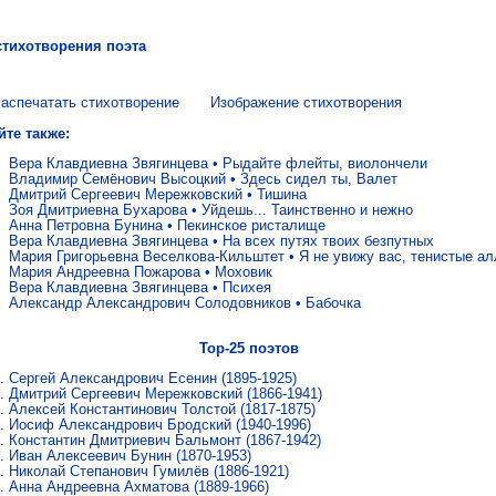
стихотворения поэта
аспечатать стихотворение
Изображение стихотворения
йте также:
Вера Клавдиевна Звягинцева
•
Рыдайте флейты, виолончели
Владимир Семёнович Высоцкий
•
Здесь сидел ты, Валет
Дмитрий Сергеевич Мережковский
•
Тишина
Зоя Дмитриевна Бухарова
•
Уйдешь... Таинственно и нежно
Анна Петровна Бунина
•
Пекинское ристалище
Вера Клавдиевна Звягинцева
•
На всех путях твоих безпутных
Мария Григорьевна Веселкова-Кильштет
•
Я не увижу вас, те­ни­стые а
Мария Андреевна Пожарова
•
Мо­хо­вик
Вера Клавдиевна Звягинцева
•
Психея
Александр Александрович Солодовников
•
Бабочка
Top-25 поэтов
Сергей Александрович Есенин
(1895-1925)
Дмитрий Сергеевич Мережковский
(1866-1941)
Алексей Константинович Толстой
(1817-1875)
Иосиф Александрович Бродский
(1940-1996)
Константин Дмитриевич Бальмонт
(1867-1942)
Иван Алексеевич Бунин
(1870-1953)
Николай Степанович Гумилёв
(1886-1921)
Анна Андреевна Ахматова
(1889-1966)