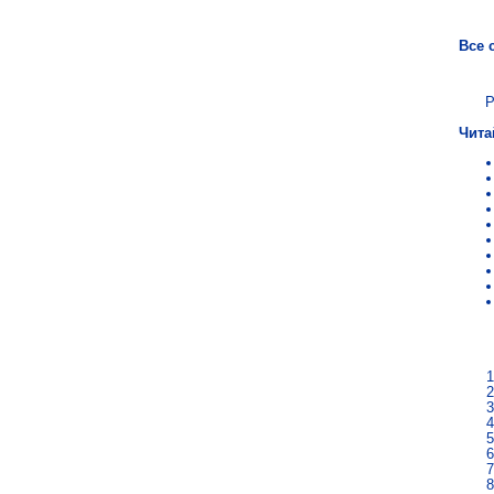
Все 
Р
Чита