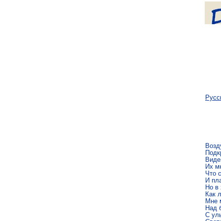
Русс
Воз­д
Под­к
Ви­де
Их мн
Что с
И пла
Но в 
Как л
Мне 
Над б
С улы