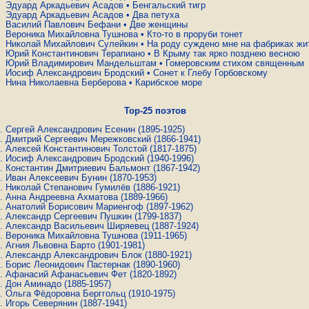
Эдуард Аркадьевич Асадов
•
Бенгальский тигр
Эдуард Аркадьевич Асадов
•
Два петуха
Василий Павлович Бефани
•
Две женщины
Вероника Михайловна Тушнова
•
Кто-то в проруби тонет
Николай Михайлович Сулейкин
•
На роду суждено мне на фабриках жи
Юрий Константинович Терапиано
•
В Крыму так ярко позднею весною
Юрий Владимирович Мандельштам
•
Гомеровским стихом священным
Иосиф Александрович Бродский
•
Сонет к Глебу Горбовскому
Нина Николаевна Берберова
•
Карибское море
Top-25 поэтов
Сергей Александрович Есенин
(1895-1925)
Дмитрий Сергеевич Мережковский
(1866-1941)
Алексей Константинович Толстой
(1817-1875)
Иосиф Александрович Бродский
(1940-1996)
Константин Дмитриевич Бальмонт
(1867-1942)
Иван Алексеевич Бунин
(1870-1953)
Николай Степанович Гумилёв
(1886-1921)
Анна Андреевна Ахматова
(1889-1966)
Анатолий Борисович Мариенгоф
(1897-1962)
Александр Сергеевич Пушкин
(1799-1837)
Александр Васильевич Ширяевец
(1887-1924)
Вероника Михайловна Тушнова
(1911-1965)
Агния Львовна Барто
(1901-1981)
Александр Александрович Блок
(1880-1921)
Борис Леонидович Пастернак
(1890-1960)
Афанасий Афанасьевич Фет
(1820-1892)
Дон Аминадо
(1885-1957)
Ольга Фёдоровна Берггольц
(1910-1975)
Игорь Северянин
(1887-1941)