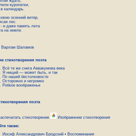
елая ждать,

ели куропатки,

в календарь.

хвою осенний ветер,

сая лес.

- и даже память лета

та на земле.
лам Шаламов
ие стихотворения поэта
Всё те же снега Аввакумова века
Я нищий — может быть, и так
По нашей бестолковости
Осторожно и негромко
Робкое воображенье
стихотворения поэта
аспечатать стихотворение
Изображение стихотворения
йте также:
Иосиф Александрович Бродский
•
Воспоминания