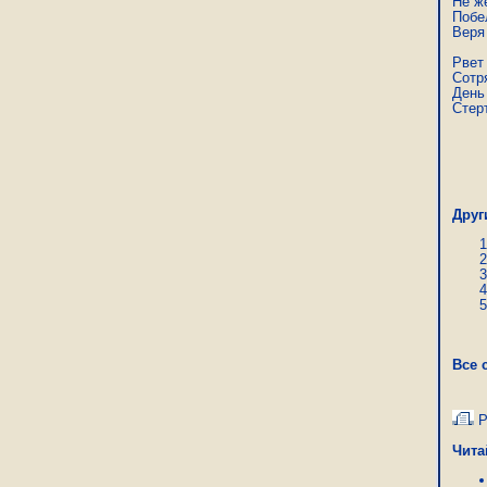
Не ж
Побел
Веря 
Рвет 
Сотря
День 
Стер
Вар
Друг
Все 
Р
Чита