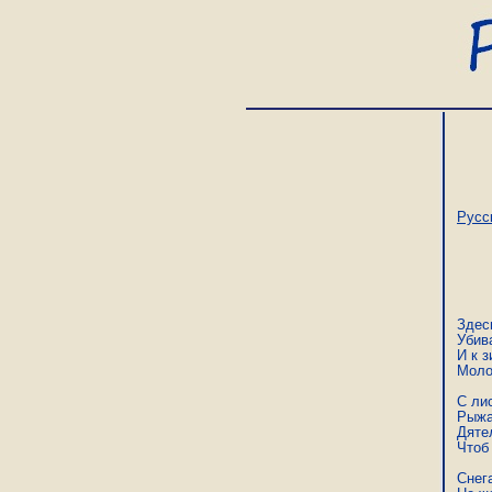
Русс
Здес
Убива
И к з
Моло
С лис
Рыжа
Дяте
Чтоб 
Снега