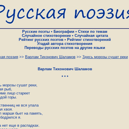
Русские поэты
•
Биографии
•
Стихи по темам
Случайное стихотворение
•
Случайная цитата
Рейтинг русских поэтов
•
Рейтинг стихотворений
Угадай автора стихотворения
Переводы русских поэтов на другие языки
кая поэзия
>>
Варлам Тихонович Шаламов
>>
Здесь морозы сушат реки
Варлам Тихонович Шаламов
* * *
ь морозы сушат реки,

я рыб,

име лицо стареет

дой горы.

твенниц не вся упала

я хвоя.

л марши бьет на память,

бодрился я.

 нет еще в распадках.
