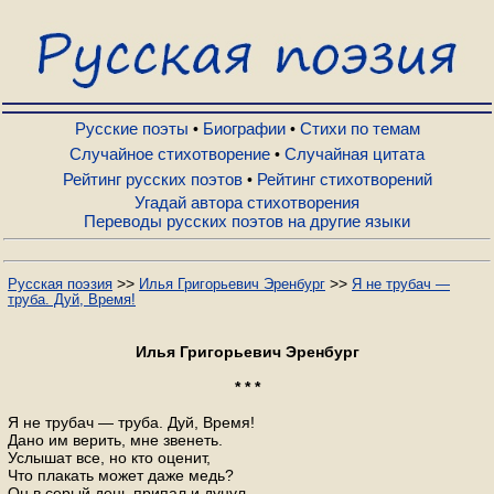
Русские поэты
Биографии
Русские поэты
Биографии
Стихи по темам
•
•
Случайное стихотворение
Случайная цитата
•
Рейтинг русских поэтов
Рейтинг стихотворений
•
Стихи по темам
Угадай автора стихотворения
Переводы русских поэтов на другие языки
Случайное стихотворение
>>
>>
Русская поэзия
Илья Григорьевич Эренбург
Я не трубач —
труба. Дуй, Время!
Случайная цитата
Илья Григорьевич Эренбург
Рейтинг русских поэтов
* * *
Я не трубач — труба. Дуй, Время!
Дано им верить, мне звенеть.
Рейтинг стихотворений
Услышат все, но кто оценит,
Что плакать может даже медь?
Он в серый день припал и дунул,