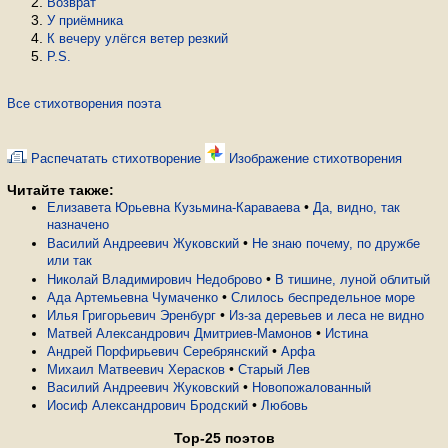
Возврат
У приёмника
К вечеру улёгся ветер резкий
P.S.
Все стихотворения поэта
Распечатать стихотворение
Изображение стихотворения
Читайте также:
•
Елизавета Юрьевна Кузьмина-Караваева
Да, видно, так
назначено
•
Василий Андреевич Жуковский
Не знаю почему, по дружбе
или так
•
Николай Владимирович Недоброво
В тишине, луной облитый
•
Ада Артемьевна Чумаченко
Слилось беспредельное море
•
Илья Григорьевич Эренбург
Из-за деревьев и леса не видно
•
Матвей Александрович Дмитриев-Мамонов
Истина
•
Андрей Порфирьевич Серебрянский
Арфа
•
Михаил Матвеевич Херасков
Старый Лев
•
Василий Андреевич Жуковский
Новопожалованный
•
Иосиф Александрович Бродский
Любовь
Top-25 поэтов