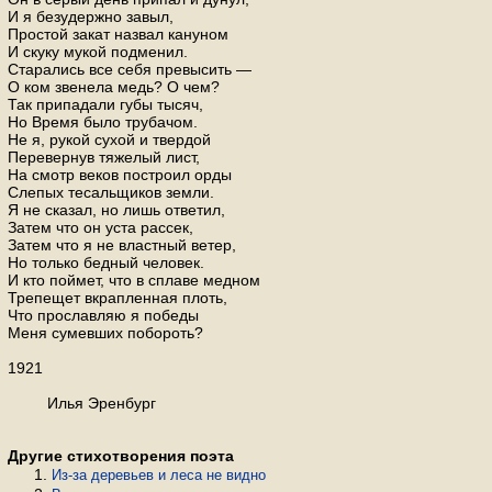
И я безудержно завыл,
Простой закат назвал кануном
И скуку мукой подменил.
Старались все себя превысить —
О ком звенела медь? О чем?
Так припадали губы тысяч,
Но Время было трубачом.
Не я, рукой сухой и твердой
Перевернув тяжелый лист,
На смотр веков построил орды
Слепых тесальщиков земли.
Я не сказал, но лишь ответил,
Затем что он уста рассек,
Затем что я не властный ветер,
Но только бедный человек.
И кто поймет, что в сплаве медном
Трепещет вкрапленная плоть,
Что прославляю я победы
Меня сумевших побороть?
1921
Илья Эренбург
Другие стихотворения поэта
Из-за деревьев и леса не видно