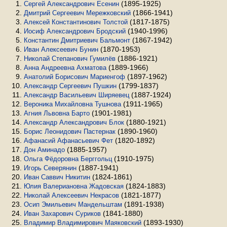
(1895-1925)
Сергей Александрович Есенин
(1866-1941)
Дмитрий Сергеевич Мережковский
(1817-1875)
Алексей Константинович Толстой
(1940-1996)
Иосиф Александрович Бродский
(1867-1942)
Константин Дмитриевич Бальмонт
(1870-1953)
Иван Алексеевич Бунин
(1886-1921)
Николай Степанович Гумилёв
(1889-1966)
Анна Андреевна Ахматова
(1897-1962)
Анатолий Борисович Мариенгоф
(1799-1837)
Александр Сергеевич Пушкин
(1887-1924)
Александр Васильевич Ширяевец
(1911-1965)
Вероника Михайловна Тушнова
(1901-1981)
Агния Львовна Барто
(1880-1921)
Александр Александрович Блок
(1890-1960)
Борис Леонидович Пастернак
(1820-1892)
Афанасий Афанасьевич Фет
(1885-1957)
Дон Аминадо
(1910-1975)
Ольга Фёдоровна Берггольц
(1887-1941)
Игорь Северянин
(1824-1861)
Иван Саввич Никитин
(1824-1883)
Юлия Валериановна Жадовская
(1821-1877)
Николай Алексеевич Некрасов
(1891-1938)
Осип Эмильевич Мандельштам
(1841-1880)
Иван Захарович Суриков
(1893-1930)
Владимир Владимирович Маяковский