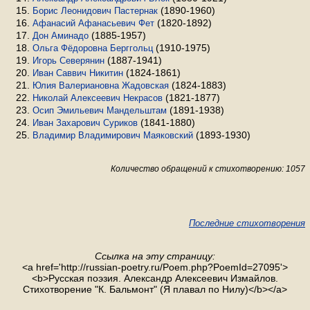
(1890-1960)
Борис Леонидович Пастернак
(1820-1892)
Афанасий Афанасьевич Фет
(1885-1957)
Дон Аминадо
(1910-1975)
Ольга Фёдоровна Берггольц
(1887-1941)
Игорь Северянин
(1824-1861)
Иван Саввич Никитин
(1824-1883)
Юлия Валериановна Жадовская
(1821-1877)
Николай Алексеевич Некрасов
(1891-1938)
Осип Эмильевич Мандельштам
(1841-1880)
Иван Захарович Суриков
(1893-1930)
Владимир Владимирович Маяковский
Количество обращений к стихотворению: 1057
Последние стихотворения
Ссылка на эту страницу:
<a href='http://russian-poetry.ru/Poem.php?PoemId=27095'>
<b>Русская поэзия. Александр Алексеевич Измайлов.
Стихотворение "К. Бальмонт" (Я плавал по Нилу)</b></a>