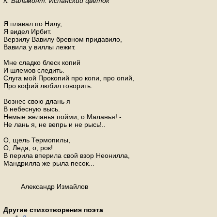
К. Бальмонт. Испанский цветок
Я плавал по Нилу,
Я видел Ирбит.
Верзилу Вавилу бревном придавило,
Вавила у виллы лежит.
Мне сладко блеск копий
И шлемов следить.
Слуга мой Прокопий про копи, про опий,
Про кофий любил говорить.
Вознес свою длань я
В небесную высь.
Немые желанья пойми, о Маланья! -
Не лань я, не вепрь и не рысь!..
О, щель Термопилы,
О, Леда, о, рок!
В перила вперила свой взор Неонилла,
Мандрилла же рыла песок...
Александр Измайлов
Другие стихотворения поэта