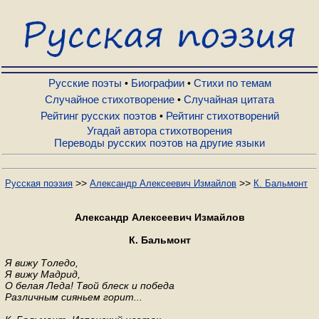
Русские поэты
Биографии
Русские поэты
Биографии
Стихи по темам
•
•
Случайное стихотворение
Случайная цитата
•
Рейтинг русских поэтов
Рейтинг стихотворений
•
Стихи по темам
Угадай автора стихотворения
Переводы русских поэтов на другие языки
Случайное стихотворение
>>
>>
Русская поэзия
Александр Алексеевич Измайлов
К. Бальмонт
Случайная цитата
Александр Алексеевич Измайлов
К. Бальмонт
Рейтинг русских поэтов
Я вижу Толедо,
Я вижу Мадрид,
О белая Леда! Твой блеск и победа
Рейтинг стихотворений
Различным сияньем горит...