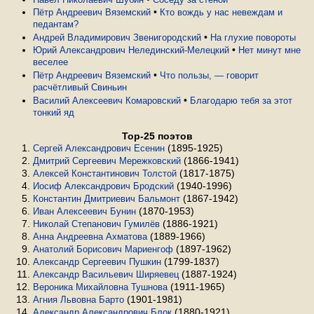
•
Пётр Андреевич Вяземский
Кто вождь у нас невеждам и
педантам?
•
Андрей Владимирович Звенигородский
На глухие повороты
•
Юрий Александрович Нелединский-Мелецкий
Нет минут мне
веселее
•
Пётр Андреевич Вяземский
Что пользы, — говорит
расчётливый Свиньин
•
Василий Алексеевич Комаровский
Благодарю тебя за этот
тонкий яд
Top-25 поэтов
(1895-1925)
Сергей Александрович Есенин
(1866-1941)
Дмитрий Сергеевич Мережковский
(1817-1875)
Алексей Константинович Толстой
(1940-1996)
Иосиф Александрович Бродский
(1867-1942)
Константин Дмитриевич Бальмонт
(1870-1953)
Иван Алексеевич Бунин
(1886-1921)
Николай Степанович Гумилёв
(1889-1966)
Анна Андреевна Ахматова
(1897-1962)
Анатолий Борисович Мариенгоф
(1799-1837)
Александр Сергеевич Пушкин
(1887-1924)
Александр Васильевич Ширяевец
(1911-1965)
Вероника Михайловна Тушнова
(1901-1981)
Агния Львовна Барто
(1880-1921)
Александр Александрович Блок