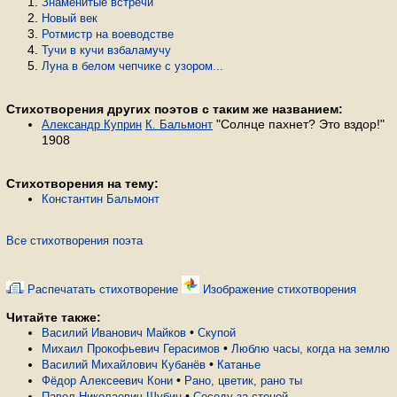
Знаменитые встречи
Новый век
Ротмистр на воеводстве
Тучи в кучи взбаламучу
Луна в белом чепчике с узором...
Стихотворения других поэтов с таким же названием:
"Солнце пахнет? Это вздор!"
Александр Куприн
К. Бальмонт
1908
Стихотворения на тему:
Константин Бальмонт
Все стихотворения поэта
Распечатать стихотворение
Изображение стихотворения
Читайте также:
•
Василий Иванович Майков
Скупой
•
Михаил Прокофьевич Герасимов
Люблю часы, когда на землю
•
Василий Михайлович Кубанёв
Катанье
•
Фёдор Алексеевич Кони
Рано, цветик, рано ты
•
Павел Николаевич Шубин
Соседу за стеной