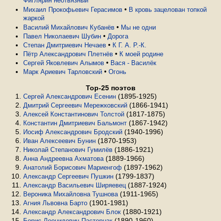
Фиглярин неотвязный
•
Михаил Прокофьевич Герасимов
В кровь зацелован топкой
жаркой
•
Василий Михайлович Кубанёв
Мы не одни
•
Павел Николаевич Шубин
Дорога
•
Степан Дмитриевич Нечаев
К Г. А. Р.-К.
•
Пётр Александрович Плетнёв
К моей родине
•
Сергей Яковлевич Алымов
Вася - Василёк
•
Марк Ариевич Тарловский
Огонь
Top-25 поэтов
(1895-1925)
Сергей Александрович Есенин
(1866-1941)
Дмитрий Сергеевич Мережковский
(1817-1875)
Алексей Константинович Толстой
(1867-1942)
Константин Дмитриевич Бальмонт
(1940-1996)
Иосиф Александрович Бродский
(1870-1953)
Иван Алексеевич Бунин
(1886-1921)
Николай Степанович Гумилёв
(1889-1966)
Анна Андреевна Ахматова
(1897-1962)
Анатолий Борисович Мариенгоф
(1799-1837)
Александр Сергеевич Пушкин
(1887-1924)
Александр Васильевич Ширяевец
(1911-1965)
Вероника Михайловна Тушнова
(1901-1981)
Агния Львовна Барто
(1880-1921)
Александр Александрович Блок
(1890-1960)
Борис Леонидович Пастернак