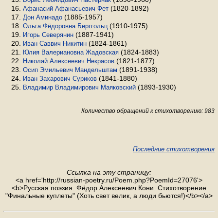
(1820-1892)
Афанасий Афанасьевич Фет
(1885-1957)
Дон Аминадо
(1910-1975)
Ольга Фёдоровна Берггольц
(1887-1941)
Игорь Северянин
(1824-1861)
Иван Саввич Никитин
(1824-1883)
Юлия Валериановна Жадовская
(1821-1877)
Николай Алексеевич Некрасов
(1891-1938)
Осип Эмильевич Мандельштам
(1841-1880)
Иван Захарович Суриков
(1893-1930)
Владимир Владимирович Маяковский
Количество обращений к стихотворению: 983
Последние стихотворения
Ссылка на эту страницу:
<a href='http://russian-poetry.ru/Poem.php?PoemId=27076'>
<b>Русская поэзия. Фёдор Алексеевич Кони. Стихотворение
"Финальные куплеты" (Хоть свет велик, а люди бьются!)</b></a>