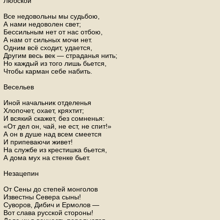
Любской
Все недовольны мы судьбою,
А нами недоволен свет;
Бессильным нет от нас отбою,
А нам от сильных мочи нет.
Одним всё сходит, удается,
Другим весь век — страданья нить;
Но каждый из того лишь бьется,
Чтобы карман себе набить.
Весельев
Иной начальник отделенья
Хлопочет, охает, кряхтит;
И всякий скажет, без сомненья:
«От дел он, чай, не ест, не спит!»
А он в душе над всем смеется
И припеваючи живет!
На службе из крестишка бьется,
А дома мух на стенке бьет.
Незацепин
От Сены до степей монголов
Известны Севера сыны!
Суворов, Дибич и Ермолов —
Вот слава русской стороны!