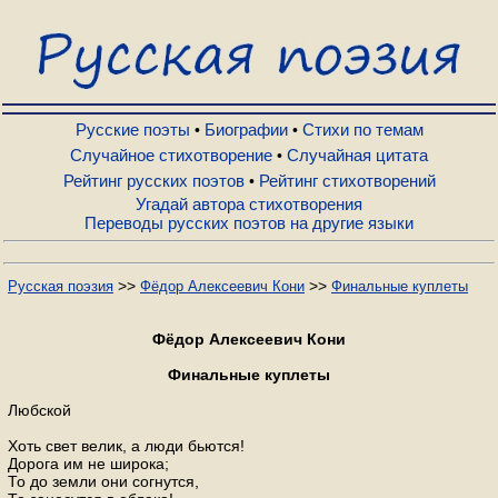
Русские поэты
Биографии
Русские поэты
Биографии
Стихи по темам
•
•
Случайное стихотворение
Случайная цитата
•
Рейтинг русских поэтов
Рейтинг стихотворений
•
Стихи по темам
Угадай автора стихотворения
Переводы русских поэтов на другие языки
Случайное стихотворение
>>
>>
Русская поэзия
Фёдор Алексеевич Кони
Финальные куплеты
Случайная цитата
Фёдор Алексеевич Кони
Финальные куплеты
Рейтинг русских поэтов
Любской
Хоть свет велик, а люди бьются!
Рейтинг стихотворений
Дорога им не широка;
То до земли они согнутся,