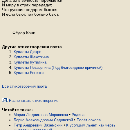
Дела их в вечность перельются
И миру в страх передадут,
Что русские недаром бьются
И если бьют, так больно бьют.
Фёдор Кони
Другие стихотворения поэта
Куплеты Дюкре
Куплеты Щекоткина
Куплеты Кутилина
Куплеты Незацепина (Под благовидною причиной)
Куплеты Регенти
Все стихотворения поэта
Распечатать стихотворение
Читайте также:
•
Мария Людвиговна Моравская
Родина
•
Борис Александрович Садовской
Полёт сокола
•
Пётр Андреевич Вяземский
К усопшим льнёт, как червь,