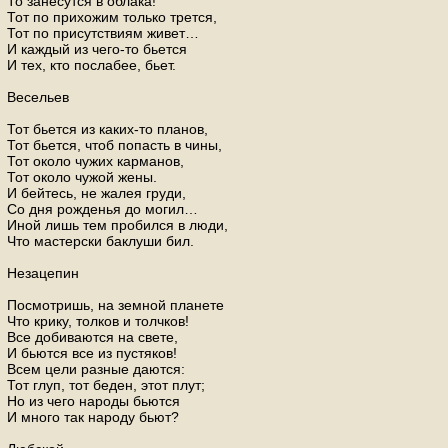
То занесутся в облака!
Тот по прихожим только трется,
Тот по присутствиям живет…
И каждый из чего-то бьется
И тех, кто послабее, бьет.
Весельев
Тот бьется из каких-то планов,
Тот бьется, чтоб попасть в чины,
Тот около чужих карманов,
Тот около чужой жены.
И бейтесь, не жалея груди,
Со дня рожденья до могил…
Иной лишь тем пробился в люди,
Что мастерски баклуши бил.
Незацепин
Посмотришь, на земной планете
Что крику, толков и толчков!
Все добиваются на свете,
И бьются все из пустяков!
Всем цели разные даются:
Тот глуп, тот беден, этот плут;
Но из чего народы бьются
И много так народу бьют?