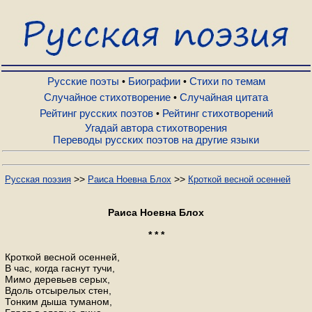
Русские поэты
Биографии
Русские поэты
Биографии
Стихи по темам
•
•
Случайное стихотворение
Случайная цитата
•
Рейтинг русских поэтов
Рейтинг стихотворений
•
Стихи по темам
Угадай автора стихотворения
Переводы русских поэтов на другие языки
Случайное стихотворение
>>
>>
Русская поэзия
Раиса Ноевна Блох
Кроткой весной осенней
Случайная цитата
Раиса Ноевна Блох
* * *
Рейтинг русских поэтов
Кроткой весной осенней,
В час, когда гаснут тучи,
Мимо деревьев серых,
Рейтинг стихотворений
Вдоль отсырелых стен,
Тонким дыша туманом,