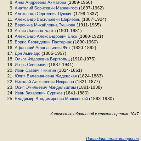
(1889-1966)
Анна Андреевна Ахматова
(1897-1962)
Анатолий Борисович Мариенгоф
(1799-1837)
Александр Сергеевич Пушкин
(1887-1924)
Александр Васильевич Ширяевец
(1911-1965)
Вероника Михайловна Тушнова
(1901-1981)
Агния Львовна Барто
(1880-1921)
Александр Александрович Блок
(1890-1960)
Борис Леонидович Пастернак
(1820-1892)
Афанасий Афанасьевич Фет
(1885-1957)
Дон Аминадо
(1910-1975)
Ольга Фёдоровна Берггольц
(1887-1941)
Игорь Северянин
(1824-1861)
Иван Саввич Никитин
(1824-1883)
Юлия Валериановна Жадовская
(1821-1877)
Николай Алексеевич Некрасов
(1891-1938)
Осип Эмильевич Мандельштам
(1841-1880)
Иван Захарович Суриков
(1893-1930)
Владимир Владимирович Маяковский
Количество обращений к стихотворению: 1047
Последние стихотворения