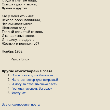
Глядя в слепые лица,
Слыша гудки и звоны,
Думая о другом...
Кто у меня отнимет
Вечера блеск павлиний,
Что омывает мягко
Шелковая вода,
Теплый слоистый камень,
И кипарисный запах,
И тишину, и радость
Жестких и нежных губ?
Ноябрь 1932
Раиса Блох
Другие стихотворения поэта
О том, как в доме большом
Налетает ветер длиннокрылый
Я могу за стол тихонько сесть
Господи, умереть бы сразу
Фортунат
Все стихотворения поэта