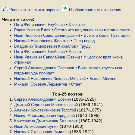
Распечатать стихотворение
Изображение стихотворения
Читайте также:
•
Петр Филиппович Якубович
К сестре
•
Раиса Ноевна Блох
Оттого что на улицах звон и огни и пакеты
•
Иван Иванович Саволайнен (Савин)
Все это было. Путь один
•
Николай Николаевич Животов
Плац-парад
•
Владимир Тимофеевич Кириллов
Труду
•
Петр Филиппович Якубович
Разрыв
•
Иван Иванович Саволайнен (Савин)
У царских врат икона
странная
•
Сергей Александрович Сафонов
Быть может, грусть моя
когда-нибудь пройдет
•
Николай Николаевич Захаров-Мэнский
Былая Москва
•
Михаил Юрьевич Лермонтов
Ответ
Top-25 поэтов
(1895-1925)
Сергей Александрович Есенин
(1866-1941)
Дмитрий Сергеевич Мережковский
(1817-1875)
Алексей Константинович Толстой
(1940-1996)
Иосиф Александрович Бродский
(1867-1942)
Константин Дмитриевич Бальмонт
(1870-1953)
Иван Алексеевич Бунин
(1886-1921)
Николай Степанович Гумилёв