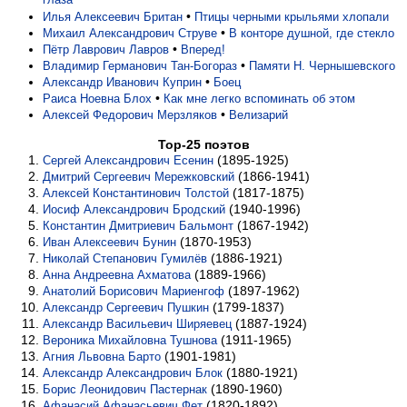
глаза
•
Илья Алексеевич Британ
Птицы черными крыльями хлопали
•
Михаил Александрович Струве
В конторе душной, где стекло
•
Пётр Лаврович Лавров
Вперед!
•
Владимир Германович Тан-Богораз
Памяти Н. Чернышевского
•
Александр Иванович Куприн
Боец
•
Раиса Ноевна Блох
Как мне легко вспоминать об этом
•
Алексей Федорович Мерзляков
Велизарий
Top-25 поэтов
(1895-1925)
Сергей Александрович Есенин
(1866-1941)
Дмитрий Сергеевич Мережковский
(1817-1875)
Алексей Константинович Толстой
(1940-1996)
Иосиф Александрович Бродский
(1867-1942)
Константин Дмитриевич Бальмонт
(1870-1953)
Иван Алексеевич Бунин
(1886-1921)
Николай Степанович Гумилёв
(1889-1966)
Анна Андреевна Ахматова
(1897-1962)
Анатолий Борисович Мариенгоф
(1799-1837)
Александр Сергеевич Пушкин
(1887-1924)
Александр Васильевич Ширяевец
(1911-1965)
Вероника Михайловна Тушнова
(1901-1981)
Агния Львовна Барто
(1880-1921)
Александр Александрович Блок
(1890-1960)
Борис Леонидович Пастернак
(1820-1892)
Афанасий Афанасьевич Фет