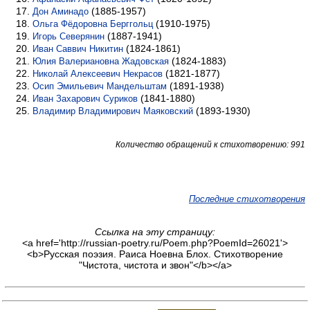
(1885-1957)
Дон Аминадо
(1910-1975)
Ольга Фёдоровна Берггольц
(1887-1941)
Игорь Северянин
(1824-1861)
Иван Саввич Никитин
(1824-1883)
Юлия Валериановна Жадовская
(1821-1877)
Николай Алексеевич Некрасов
(1891-1938)
Осип Эмильевич Мандельштам
(1841-1880)
Иван Захарович Суриков
(1893-1930)
Владимир Владимирович Маяковский
Количество обращений к стихотворению: 991
Последние стихотворения
Ссылка на эту страницу:
<a href='http://russian-poetry.ru/Poem.php?PoemId=26021'>
<b>Русская поэзия. Раиса Ноевна Блох. Стихотворение
"Чистота, чистота и звон"</b></a>