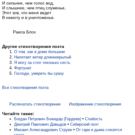
И сильнее, чем голос вод,
И слышнее, чем птиц служенье,
Этот зов, что меня ведет
В немоту и в уничтоженье.
Раиса Блох
Другие стихотворения поэта
О том, как в доме большом
Налетает ветер длиннокрылый
Я могу за стол тихонько сесть
Фортунат
Господи, умереть бы сразу
Все стихотворения поэта
Распечатать стихотворение
Изображение стихотворения
Читайте также:
•
Богдан Петрович Божидар (Гордеев)
Слабость
•
Дмитрий Павлович Давыдов
Сибирский поэт
•
Михаил Александрович Струве
От гари и дыма слезятся