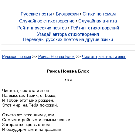
Русские поэты
Биографии
Стихи по темам
•
•
Русские поэты
Случайное стихотворение
Случайная цитата
•
Рейтинг русских поэтов
Рейтинг стихотворений
•
Биографии
Угадай автора стихотворения
Переводы русских поэтов на другие языки
Стихи по темам
>>
>>
Русская поэзия
Раиса Ноевна Блох
Чистота, чистота и звон
Случайное стихотворение
Раиса Ноевна Блох
* * *
Случайная цитата
Чистота, чистота и звон
На высотах Твоих, о, Боже,
И Тобой этот мир рожден,
Этот мир, на Тебя похожий.
Рейтинг русских поэтов
Отчего же весенним днем,
Самым стройным и самым ясным,
Рейтинг стихотворений
Загорается кровь огнем
И безудержным и напрасным.