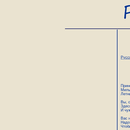
Русс
Прин
Милы
Летни
Вы, с
Здес
И чу
Вас н
Надо 
Чтоб