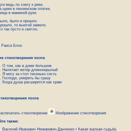
ти ведь по снегу к реке,

а щеки в пензенском платке,

ица в маминой руке.

было, было и прошло.

рошло, то вьюгой замело.

о так пусто и светло.
иса Блох
ие стихотворения поэта
О том, как в доме большом
Налетает ветер длиннокрылый
Я могу за стол тихонько сесть
Господи, умереть бы сразу
Когда душа расширится как храм
стихотворения поэта
аспечатать стихотворение
Изображение стихотворения
йте также:
Василий Иванович Немирович-Данченко
•
Какая жалкая судьба