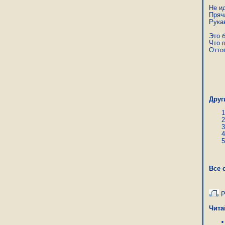
Не ид
Пряч
Рукав
Это 
Что п
Оттог
Ра
Друг
Все 
Р
Чита