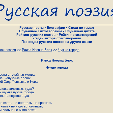
Русские поэты
•
Биографии
•
Стихи по темам
Случайное стихотворение
•
Случайная цитата
Рейтинг русских поэтов
•
Рейтинг стихотворений
Угадай автора стихотворения
Переводы русских поэтов на другие языки
кая поэзия
>>
Раиса Ноевна Блох
>>
Чужие города
Раиса Ноевна Блох
Чужие города
есла случайная молва

е, ненужные слова:

й Сад, Фонтанка и Нева.

лова залетные, куда?

ь шумят чужие города

жая плещется вода.

е взять, не спрятать, не прогнать.

жить - не надо вспоминать,

ы больно не было опять.
