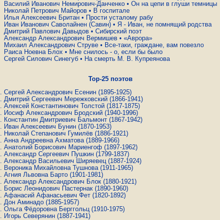
Василий Иванович Немирович-Данченко
•
Он на цепи в глуши темницы
Николай Петрович Майоров
•
В госпитале
Илья Алексеевич Британ
•
Прости усталому рабу
Иван Иванович Саволайнен (Савин)
•
Я - Иван, не помнящий родства
Дмитрий Павлович Давыдов
•
Сибирский поэт
Александр Александрович Вермишев
•
«Аврора»
Михаил Александрович Струве
•
Все-таки, граждане, вам повезло
Раиса Ноевна Блох
•
Мне снилось - о, если бы было
Сергей Силович Синегуб
•
На смерть М. В. Купреянова
Top-25 поэтов
Сергей Александрович Есенин
(1895-1925)
Дмитрий Сергеевич Мережковский
(1866-1941)
Алексей Константинович Толстой
(1817-1875)
Иосиф Александрович Бродский
(1940-1996)
Константин Дмитриевич Бальмонт
(1867-1942)
Иван Алексеевич Бунин
(1870-1953)
Николай Степанович Гумилёв
(1886-1921)
Анна Андреевна Ахматова
(1889-1966)
Анатолий Борисович Мариенгоф
(1897-1962)
Александр Сергеевич Пушкин
(1799-1837)
Александр Васильевич Ширяевец
(1887-1924)
Вероника Михайловна Тушнова
(1911-1965)
Агния Львовна Барто
(1901-1981)
Александр Александрович Блок
(1880-1921)
Борис Леонидович Пастернак
(1890-1960)
Афанасий Афанасьевич Фет
(1820-1892)
Дон Аминадо
(1885-1957)
Ольга Фёдоровна Берггольц
(1910-1975)
Игорь Северянин
(1887-1941)